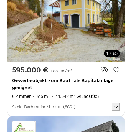
1 / 65
595.000 €
1.889 €/m²
Gewerbeobjekt zum Kauf · als Kapitalanlage
geeignet
6 Zimmer
·
315 m²
·
14.542 m² Grundstück
Sankt Barbara im Mürztal (8661)