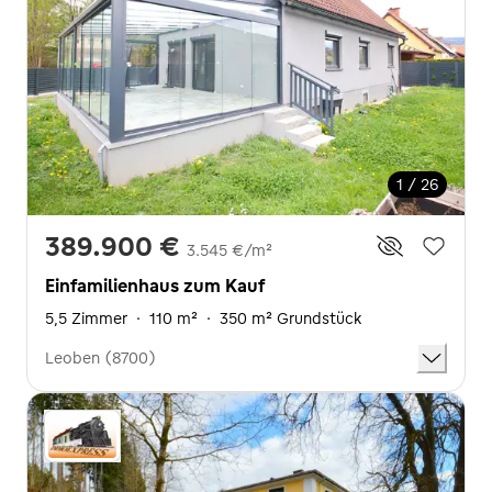
1 / 26
389.900 €
3.545 €/m²
Einfamilienhaus zum Kauf
5,5 Zimmer
·
110 m²
·
350 m² Grundstück
Leoben (8700)