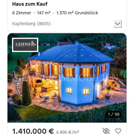
Haus zum Kauf
6 Zimmer
·
147 m²
·
1.370 m² Grundstück
Kapfenberg (8605)
1 / 99
1.410.000 €
4.896 €/m²