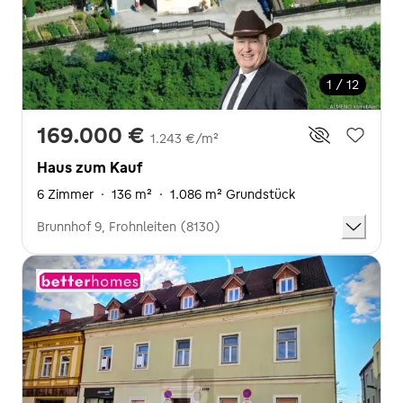
1 / 12
169.000 €
1.243 €/m²
Haus zum Kauf
6 Zimmer
·
136 m²
·
1.086 m² Grundstück
Brunnhof 9, Frohnleiten (8130)