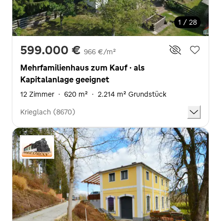
1 / 28
599.000 €
966 €/m²
Mehrfamilienhaus zum Kauf · als
Kapitalanlage geeignet
12 Zimmer
·
620 m²
·
2.214 m² Grundstück
Krieglach (8670)