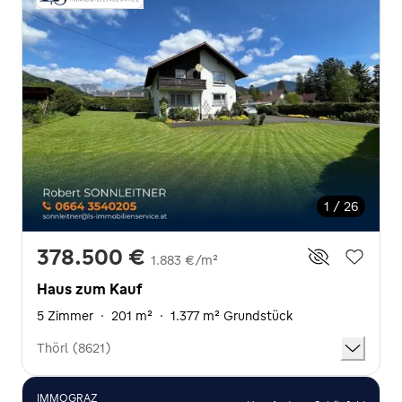
1 / 26
378.500 €
1.883 €/m²
Haus zum Kauf
5 Zimmer
·
201 m²
·
1.377 m² Grundstück
Thörl (8621)
IMMOGRAZ