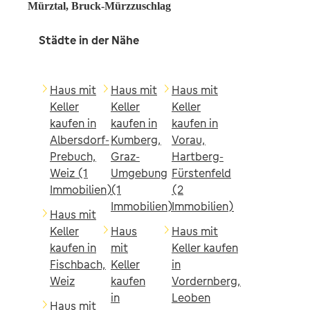
Mürztal, Bruck-Mürzzuschlag
Städte in der Nähe
Haus mit
Haus mit
Haus mit
Keller
Keller
Keller
kaufen in
kaufen in
kaufen in
Albersdorf-
Kumberg,
Vorau,
Prebuch,
Graz-
Hartberg-
Weiz (1
Umgebung
Fürstenfeld
Immobilien)
(1
(2
Immobilien)
Immobilien)
Haus mit
Keller
Haus
Haus mit
kaufen in
mit
Keller kaufen
Fischbach,
Keller
in
Weiz
kaufen
Vordernberg,
in
Leoben
Haus mit