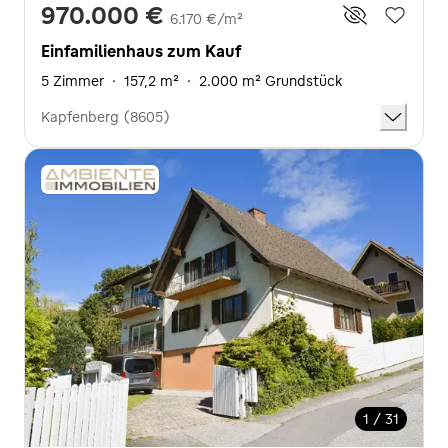
970.000 €
6.170 €/m²
Einfamilienhaus zum Kauf
5 Zimmer
·
157,2 m²
·
2.000 m² Grundstück
Kapfenberg (8605)
1 / 31