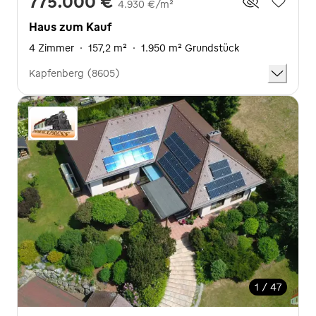
775.000 €
4.930 €/m²
Haus zum Kauf
4 Zimmer
·
157,2 m²
·
1.950 m² Grundstück
Kapfenberg (8605)
1 / 47