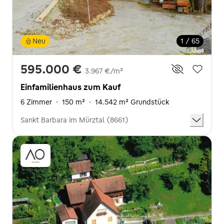
Neu
1 / 65
595.000 €
3.967 €/m²
Einfamilienhaus zum Kauf
6 Zimmer
·
150 m²
·
14.542 m² Grundstück
Sankt Barbara im Mürztal (8661)