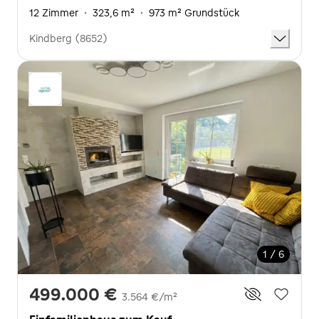
12 Zimmer
·
323,6 m²
·
973 m² Grundstück
Kindberg (8652)
1 / 6
499.000 €
3.564 €/m²