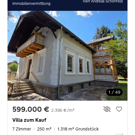
Herr Andreas Schönfeld
Immobilienvermittlung
1 / 49
599.000 €
2.396 €/m²
Villa zum Kauf
7 Zimmer
·
250 m²
·
1.318 m² Grundstück