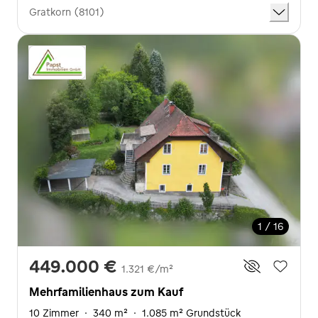
Gratkorn (8101)
1 / 16
449.000 €
1.321 €/m²
Mehrfamilienhaus zum Kauf
10 Zimmer
·
340 m²
·
1.085 m² Grundstück