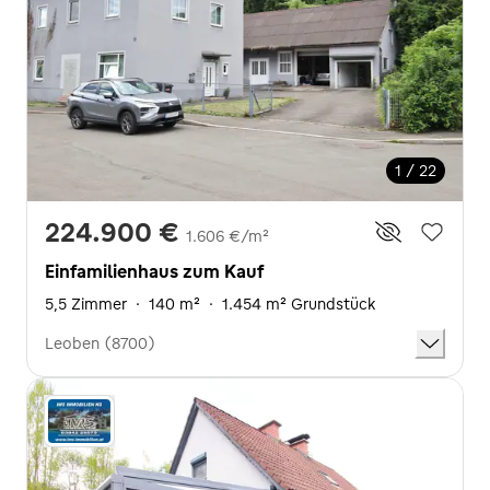
1 / 22
224.900 €
1.606 €/m²
Einfamilienhaus zum Kauf
5,5 Zimmer
·
140 m²
·
1.454 m² Grundstück
Leoben (8700)