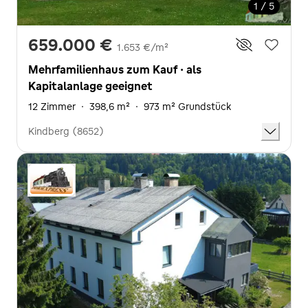
1 / 5
659.000 €
1.653 €/m²
Mehrfamilienhaus zum Kauf · als
Kapitalanlage geeignet
12 Zimmer
·
398,6 m²
·
973 m² Grundstück
Kindberg (8652)