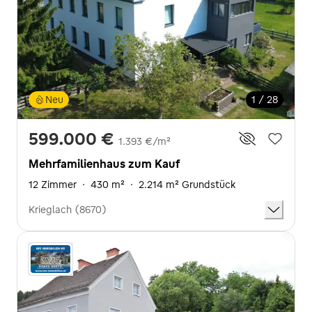
Neu
1 / 28
599.000 €
1.393 €/m²
Mehrfamilienhaus zum Kauf
12 Zimmer
·
430 m²
·
2.214 m² Grundstück
Krieglach (8670)