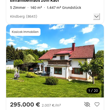
Einfamilienhaus zum Kauf
5 Zimmer
·
140 m²
·
1.447 m² Grundstück
Kindberg (8643)
Kosicek Immobilien
1 / 20
295.000 €
2.007 €/m²