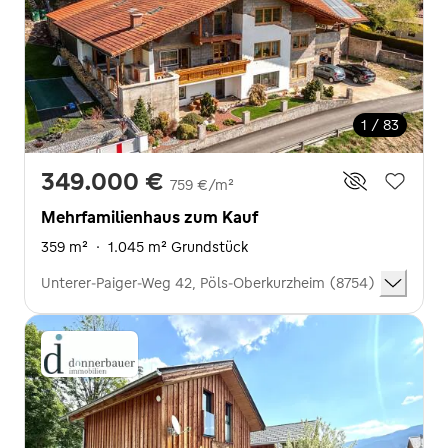
1 / 83
349.000 €
759 €/m²
Mehrfamilienhaus zum Kauf
359 m²
·
1.045 m² Grundstück
Unterer-Paiger-Weg 42, Pöls-Oberkurzheim (8754)