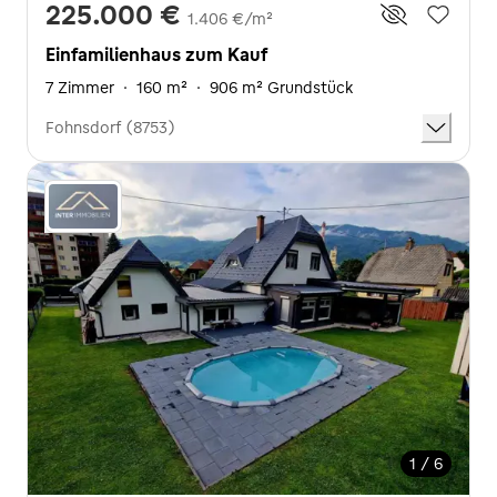
225.000 €
1.406 €/m²
Einfamilienhaus zum Kauf
7 Zimmer
·
160 m²
·
906 m² Grundstück
Fohnsdorf (8753)
1 / 6