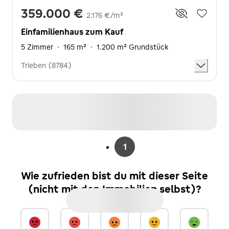
359.000 €
2.176 €/m²
Einfamilienhaus zum Kauf
5 Zimmer
·
165 m²
·
1.200 m² Grundstück
Trieben (8784)
1
Wie zufrieden bist du mit dieser Seite
(nicht mit den Immobilien selbst)?