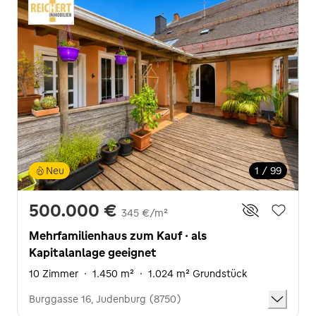
Neu
1 / 99
500.000 €
345 €/m²
Mehrfamilienhaus zum Kauf · als
Kapitalanlage geeignet
10 Zimmer
·
1.450 m²
·
1.024 m² Grundstück
Burggasse 16, Judenburg (8750)