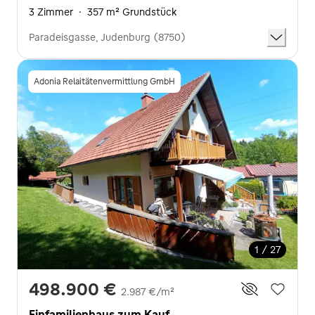
3 Zimmer
·
357 m² Grundstück
Paradeisgasse, Judenburg (8750)
Adonia Relaitätenvermittlung GmbH
1 / 27
498.900 €
2.987 €/m²
Einfamilienhaus zum Kauf