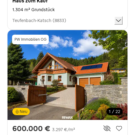
Haus zum Kauf
1.304 m² Grundstück
Teufenbach-Katsch (8833)
PW Immobilien OG
Neu
1 / 22
600.000 €
3.297 €/m²