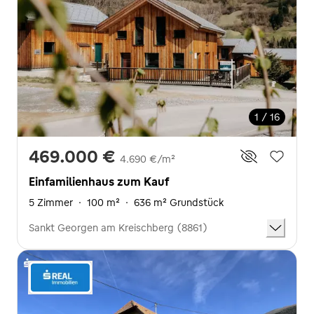
1 / 16
469.000 €
4.690 €/m²
Einfamilienhaus zum Kauf
5 Zimmer
·
100 m²
·
636 m² Grundstück
Sankt Georgen am Kreischberg (8861)