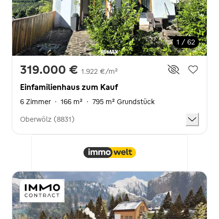
1 / 62
319.000 €
1.922 €/m²
Einfamilienhaus zum Kauf
6 Zimmer
·
166 m²
·
795 m² Grundstück
Oberwölz (8831)