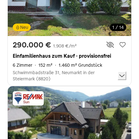
Neu
1 / 14
290.000 €
1.908 €/m²
Einfamilienhaus zum Kauf · provisionsfrei
6 Zimmer
·
152 m²
·
1.460 m² Grundstück
Schwimmbadstraße 31, Neumarkt in der
Steiermark (8820)