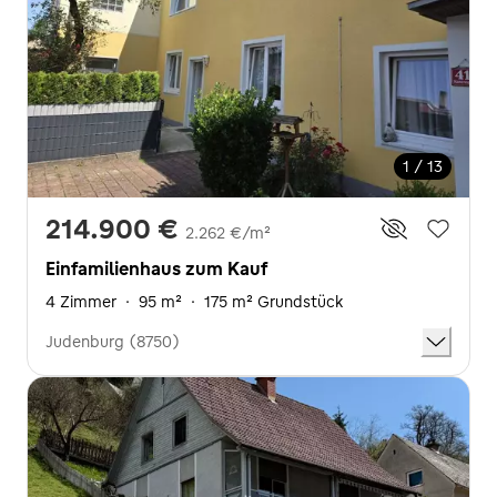
1 / 13
214.900 €
2.262 €/m²
Einfamilienhaus zum Kauf
4 Zimmer
·
95 m²
·
175 m² Grundstück
Judenburg (8750)