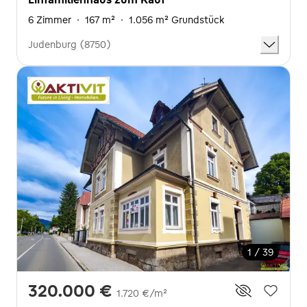
6 Zimmer
·
167 m²
·
1.056 m² Grundstück
Judenburg (8750)
1 / 39
320.000 €
1.720 €/m²