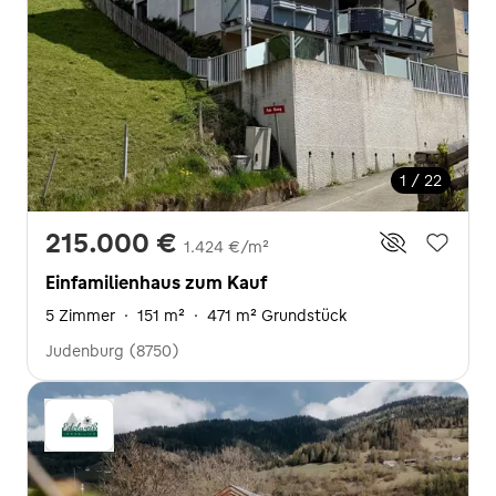
1 / 22
215.000 €
1.424 €/m²
Einfamilienhaus zum Kauf
5 Zimmer
·
151 m²
·
471 m² Grundstück
Judenburg (8750)