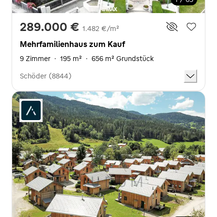
289.000 €
1.482 €/m²
Mehrfamilienhaus zum Kauf
9 Zimmer
·
195 m²
·
656 m² Grundstück
Schöder (8844)