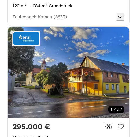
120 m²
·
684 m² Grundstück
Teufenbach-Katsch (8833)
1 / 32
295.000 €