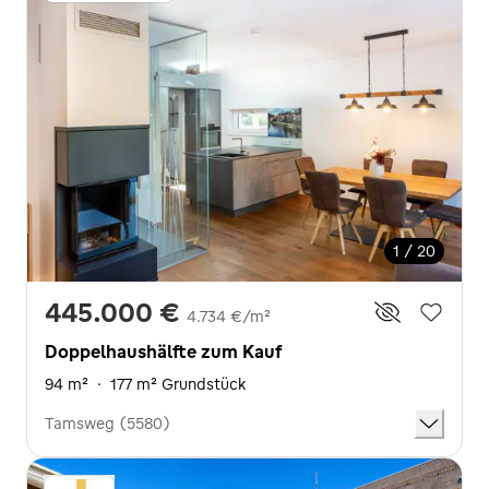
1 / 20
445.000 €
4.734 €/m²
Doppelhaushälfte zum Kauf
94 m²
·
177 m² Grundstück
Tamsweg (5580)