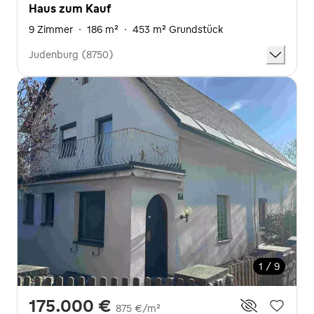
Haus zum Kauf
9 Zimmer
·
186 m²
·
453 m² Grundstück
Judenburg (8750)
1 / 9
175.000 €
875 €/m²