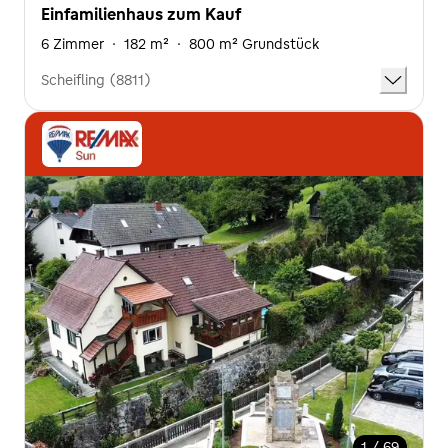
Einfamilienhaus zum Kauf
6 Zimmer
·
182 m²
·
800 m² Grundstück
Scheifling (8811)
1 / 69