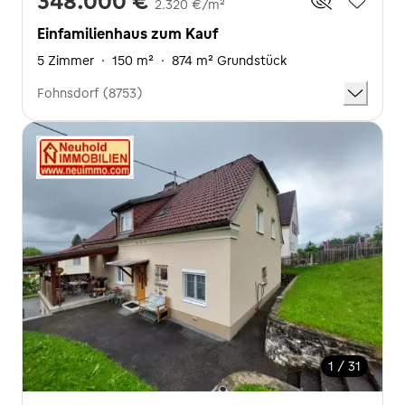
348.000 €
2.320 €/m²
Einfamilienhaus zum Kauf
5 Zimmer
·
150 m²
·
874 m² Grundstück
Fohnsdorf (8753)
1 / 31