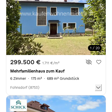
1 / 20
299.500 €
1.711 €/m²
Mehrfamilienhaus zum Kauf
6 Zimmer
·
175 m²
·
689 m² Grundstück
Fohnsdorf (8753)