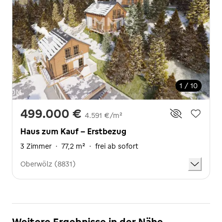
1 / 10
499.000 €
4.591 €/m²
Haus zum Kauf - Erstbezug
3 Zimmer
·
77,2 m²
·
frei ab sofort
Oberwölz (8831)
Weitere Ergebnisse in der Nähe