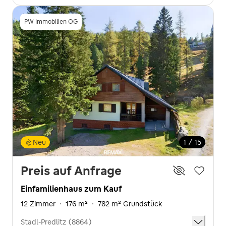
PW Immobilien OG
Neu
1 / 15
Preis auf Anfrage
Einfamilienhaus zum Kauf
12 Zimmer
·
176 m²
·
782 m² Grundstück
Stadl-Predlitz (8864)