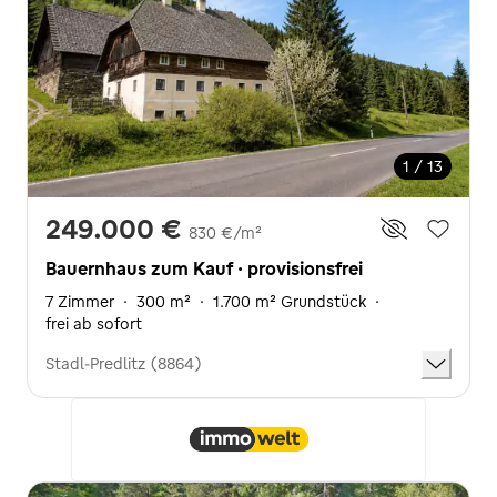
1 / 13
249.000 €
830 €/m²
Bauernhaus zum Kauf · provisionsfrei
7 Zimmer
·
300 m²
·
1.700 m² Grundstück
·
frei ab sofort
Stadl-Predlitz (8864)