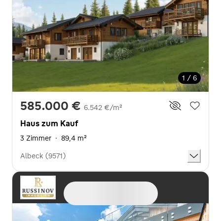
1 / 6
585.000 €
6.542 €/m²
Haus zum Kauf
3 Zimmer
·
89,4 m²
Albeck (9571)