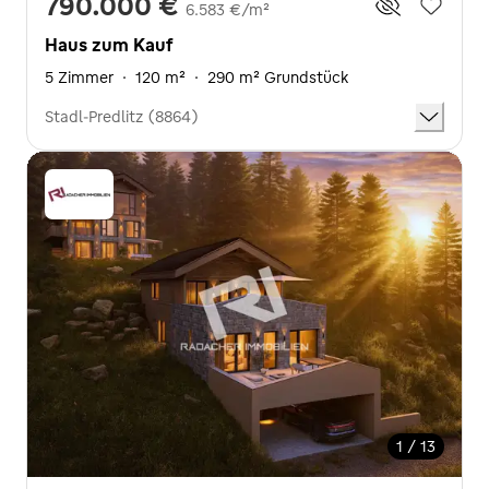
790.000 €
6.583 €/m²
Haus zum Kauf
5 Zimmer
·
120 m²
·
290 m² Grundstück
Stadl-Predlitz (8864)
1 / 13