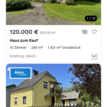
1 / 15
120.000 €
500 €/m²
Haus zum Kauf
10 Zimmer
·
240 m²
·
1.421 m² Grundstück
Kindberg (8643)