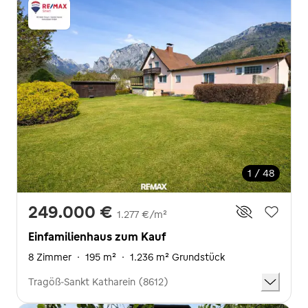
1 / 48
249.000 €
1.277 €/m²
Einfamilienhaus zum Kauf
8 Zimmer
·
195 m²
·
1.236 m² Grundstück
Tragöß-Sankt Katharein (8612)