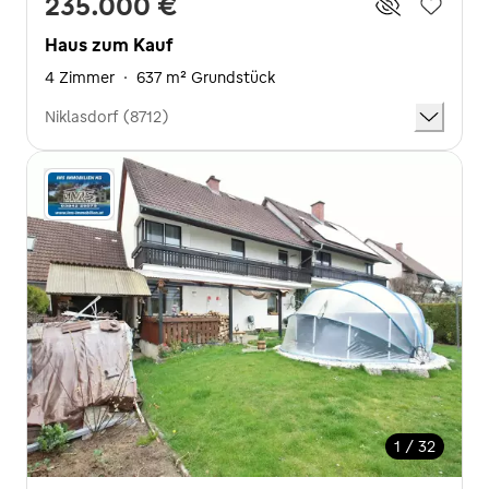
235.000 €
Haus zum Kauf
4 Zimmer
·
637 m² Grundstück
Niklasdorf (8712)
1 / 32