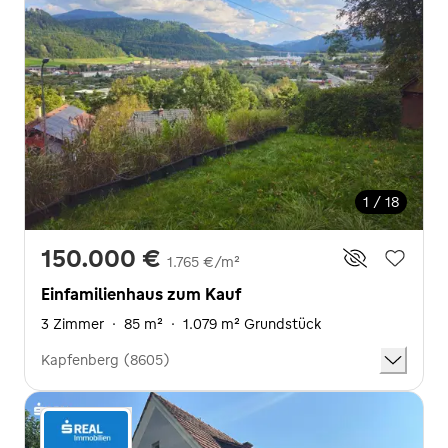
1 / 18
150.000 €
1.765 €/m²
Einfamilienhaus zum Kauf
3 Zimmer
·
85 m²
·
1.079 m² Grundstück
Kapfenberg (8605)