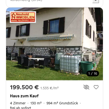
1 / 16
199.500 €
1.535 €/m²
Haus zum Kauf
4 Zimmer
·
130 m²
·
994 m² Grundstück
·
frei ab sofort