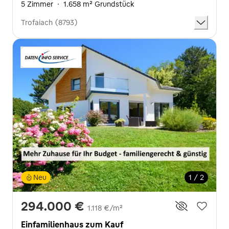
5 Zimmer
·
1.658 m² Grundstück
Trofaiach (8793)
Neu
1 / 2
294.000 €
1.118 €/m²
Einfamilienhaus zum Kauf