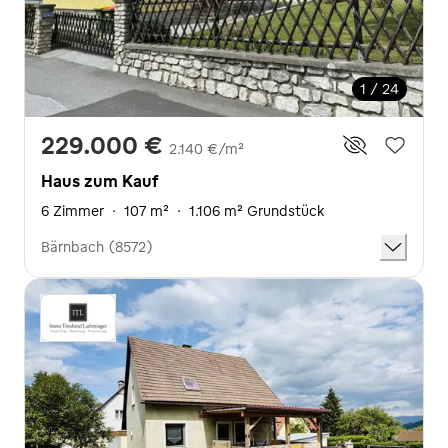
1 / 24
229.000 €
2.140 €/m²
Haus zum Kauf
6 Zimmer
·
107 m²
·
1.106 m² Grundstück
Bärnbach (8572)