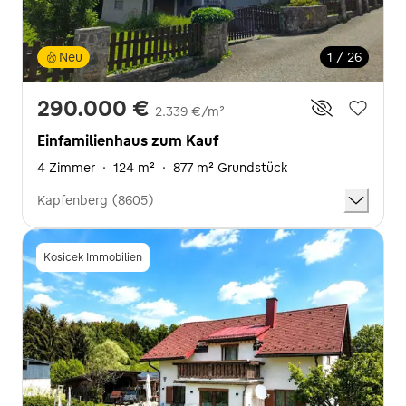
Neu
1 / 26
290.000 €
2.339 €/m²
Einfamilienhaus zum Kauf
4 Zimmer
·
124 m²
·
877 m² Grundstück
Kapfenberg (8605)
Kosicek Immobilien