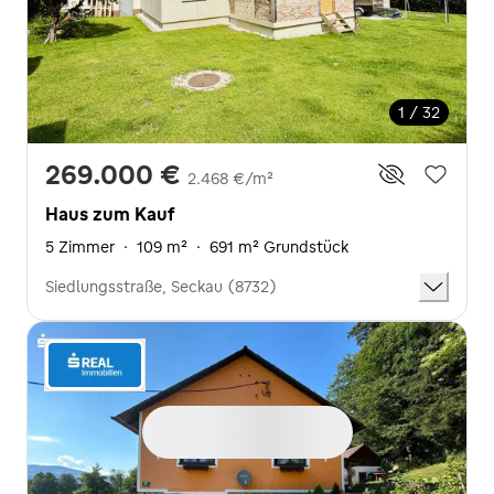
1 / 32
269.000 €
2.468 €/m²
Haus zum Kauf
5 Zimmer
·
109 m²
·
691 m² Grundstück
Siedlungsstraße, Seckau (8732)