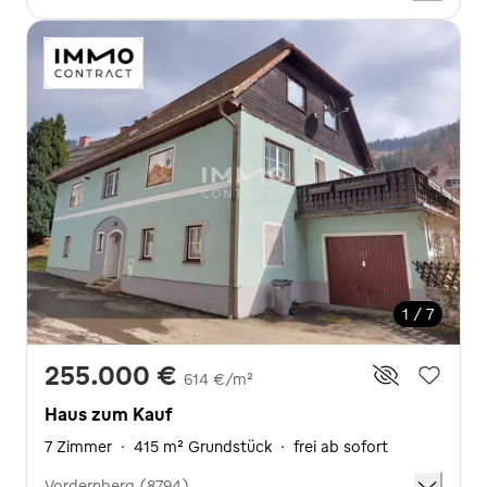
1 / 7
255.000 €
614 €/m²
Haus zum Kauf
7 Zimmer
·
415 m² Grundstück
·
frei ab sofort
Vordernberg (8794)