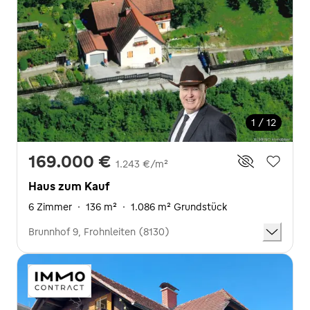
1 / 12
169.000 €
1.243 €/m²
Haus zum Kauf
6 Zimmer
·
136 m²
·
1.086 m² Grundstück
Brunnhof 9, Frohnleiten (8130)