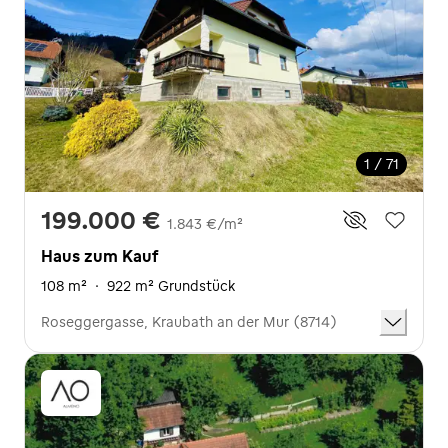
1 / 71
199.000 €
1.843 €/m²
Haus zum Kauf
108 m²
·
922 m² Grundstück
Roseggergasse, Kraubath an der Mur (8714)