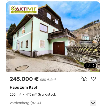
1 / 12
245.000 €
980 €/m²
Haus zum Kauf
250 m²
·
415 m² Grundstück
Vordernberg (8794)