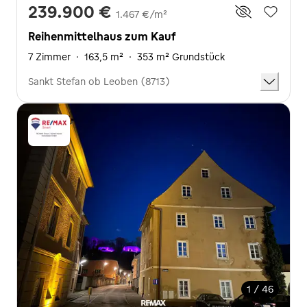
239.900 €
1.467 €/m²
Reihenmittelhaus zum Kauf
7 Zimmer
·
163,5 m²
·
353 m² Grundstück
Sankt Stefan ob Leoben (8713)
1 / 46