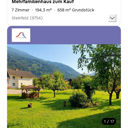
Mehrfamilienhaus zum Kauf
7 Zimmer
·
194,3 m²
·
658 m² Grundstück
Steinfeld (9754)
1 / 17