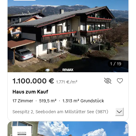
1 / 19
1.100.000 €
1.771 €/m²
Haus zum Kauf
17 Zimmer
·
519,5 m²
·
1.313 m² Grundstück
Seespitz 2, Seeboden am Millstätter See (9871)