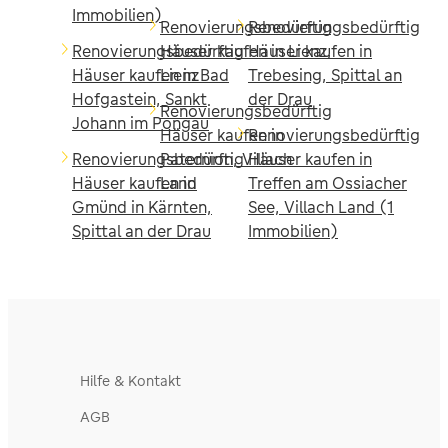
Immobilien)
Renovierungsbedürftig
Renovierungsbedürftig
Renovierungsbedürftig
Häuser kaufen in Lienz,
Häuser kaufen in
Häuser kaufen in Bad
Lienz
Trebesing, Spittal an
Hofgastein, Sankt
der Drau
Renovierungsbedürftig
Johann im Pongau
Häuser kaufen in
Renovierungsbedürftig
Renovierungsbedürftig
Paternion, Villach
Häuser kaufen in
Häuser kaufen in
Land
Treffen am Ossiacher
Gmünd in Kärnten,
See, Villach Land (1
Spittal an der Drau
Immobilien)
Hilfe & Kontakt
AGB