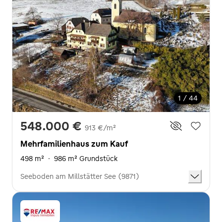
1 / 44
548.000 €
913 €/m²
Mehrfamilienhaus zum Kauf
498 m²
·
986 m² Grundstück
Seeboden am Millstätter See (9871)