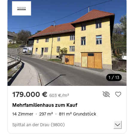
1 / 13
179.000 €
603 €/m²
Mehrfamilienhaus zum Kauf
14 Zimmer
·
297 m²
·
811 m² Grundstück
Spittal an der Drau (9800)