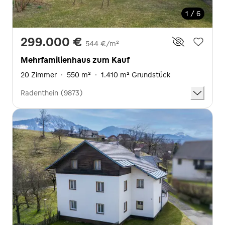
1 / 6
299.000 €
544 €/m²
Mehrfamilienhaus zum Kauf
20 Zimmer
·
550 m²
·
1.410 m² Grundstück
Radenthein (9873)