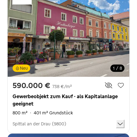
Neu
1 / 8
590.000 €
738 €/m²
Gewerbeobjekt zum Kauf · als Kapitalanlage
geeignet
800 m²
·
401 m² Grundstück
Spittal an der Drau (9800)