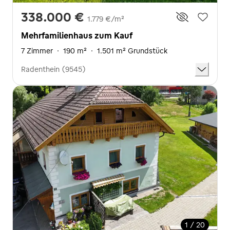
338.000 €
1.779 €/m²
Mehrfamilienhaus zum Kauf
7 Zimmer
·
190 m²
·
1.501 m² Grundstück
Radenthein (9545)
1 / 20