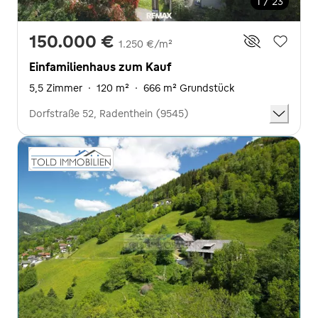
1 / 23
150.000 €
1.250 €/m²
Einfamilienhaus zum Kauf
5,5 Zimmer
·
120 m²
·
666 m² Grundstück
Dorfstraße 52, Radenthein (9545)