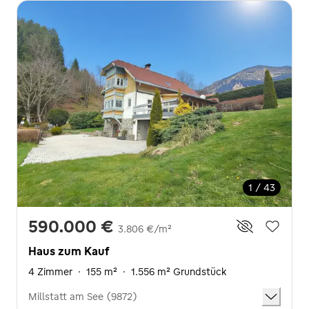
1 / 43
590.000 €
3.806 €/m²
Haus zum Kauf
4 Zimmer
·
155 m²
·
1.556 m² Grundstück
Millstatt am See (9872)