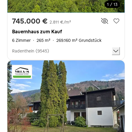
1 / 13
745.000 €
2.811 €/m²
Bauernhaus zum Kauf
6 Zimmer
·
265 m²
·
269.160 m² Grundstück
Radenthein (9545)