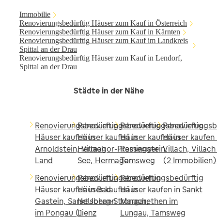
Immobilie
Renovierungsbedürftig Häuser zum Kauf in Österreich
Renovierungsbedürftig Häuser zum Kauf in Kärnten
Renovierungsbedürftig Häuser zum Kauf im Landkreis
Spittal an der Drau
Renovierungsbedürftig Häuser zum Kauf in Lendorf,
Spittal an der Drau
Städte in der Nähe
Renovierungsbedürftig
Renovierungsbedürftig
Renovierungsbedürftig
Renovierungsb
Häuser kaufen in
Häuser kaufen in
Häuser kaufen in
Häuser kaufen 
Arnoldstein, Villach
Hermagor-Pressegger
Ramingstein,
Villach, Villac
Land
See, Hermagor
Tamsweg
(2 Immobilien)
Renovierungsbedürftig
Renovierungsbedürftig
Renovierungsbedürftig
Häuser kaufen in Bad
Häuser kaufen in
Häuser kaufen in Sankt
Gastein, Sankt Johann
Iselsberg-Stronach,
Margarethen im
im Pongau (1
Lienz
Lungau, Tamsweg