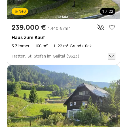
Neu
1 / 22
239.000 €
1.440 €/m²
Haus zum Kauf
3 Zimmer
·
166 m²
·
1.122 m² Grundstück
Tratten, St. Stefan im Gailtal (9623)