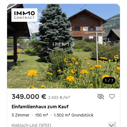
1 / 7
349.000 €
2.633 €/m²
Einfamilienhaus zum Kauf
5 Zimmer
·
150 m²
·
1.502 m² Grundstück
Kleblach-Lind (9753)