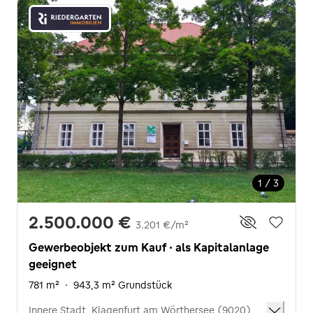
1 / 3
2.500.000 €
3.201 €/m²
Gewerbeobjekt zum Kauf · als Kapitalanlage
geeignet
781 m²
·
943,3 m² Grundstück
Innere Stadt, Klagenfurt am Wörthersee (9020)