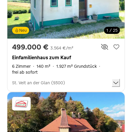
Neu
1 / 25
499.000 €
3.564 €/m²
Einfamilienhaus zum Kauf
6 Zimmer
·
140 m²
·
1.927 m² Grundstück
·
frei ab sofort
St. Veit an der Glan (9300)