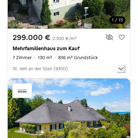
1 / 15
299.000 €
2.300 €/m²
Mehrfamilienhaus zum Kauf
7 Zimmer
·
130 m²
·
836 m² Grundstück
St. Veit an der Glan (9300)