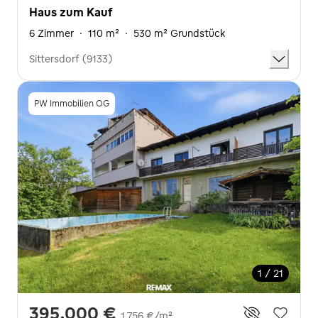
Haus zum Kauf
6 Zimmer
·
110 m²
·
530 m² Grundstück
Sittersdorf (9133)
PW Immobilien OG
1 / 21
395.000 €
1.756 €/m²