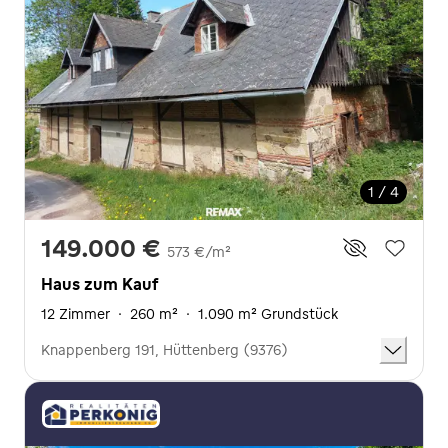
1 / 4
149.000 €
573 €/m²
Haus zum Kauf
12 Zimmer
·
260 m²
·
1.090 m² Grundstück
Knappenberg 191, Hüttenberg (9376)