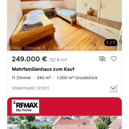
1 / 7
249.000 €
732 €/m²
Mehrfamilienhaus zum Kauf
11 Zimmer
·
340 m²
·
1.000 m² Grundstück
Völkermarkt (9100)