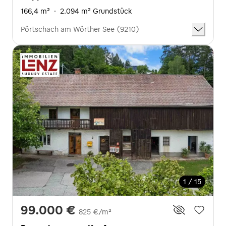
166,4 m²
·
2.094 m² Grundstück
Pörtschach am Wörther See (9210)
1 / 15
99.000 €
825 €/m²