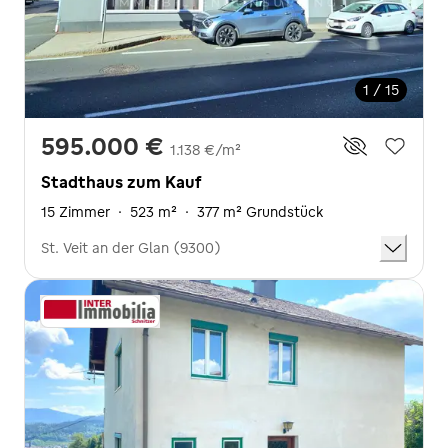
1 / 15
595.000 €
1.138 €/m²
Stadthaus zum Kauf
15 Zimmer
·
523 m²
·
377 m² Grundstück
St. Veit an der Glan (9300)