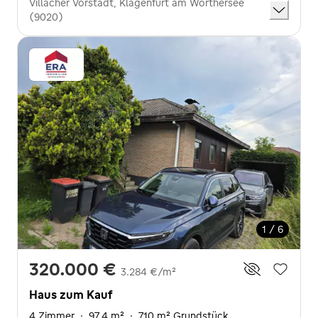
Villacher Vorstadt, Klagenfurt am Wörthersee
(9020)
1 / 6
320.000 €
3.284 €/m²
Haus zum Kauf
4 Zimmer
·
97,4 m²
·
710 m² Grundstück