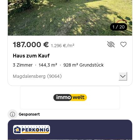
1 / 20
187.000 €
1.296 €/m²
Haus zum Kauf
3 Zimmer
·
144,3 m²
·
928 m² Grundstück
Magdalensberg (9064)
Gesponsert