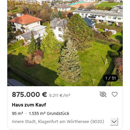
1 / 51
875.000 €
9.211 €/m²
Haus zum Kauf
95 m²
·
1.535 m² Grundstück
Innere Stadt, Klagenfurt am Wörthersee (9020)