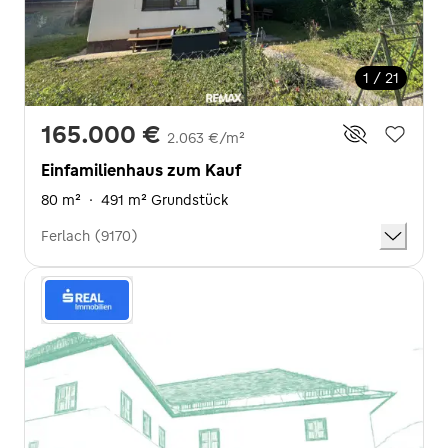
1 / 21
165.000 €
2.063 €/m²
Einfamilienhaus zum Kauf
80 m²
·
491 m² Grundstück
Ferlach (9170)