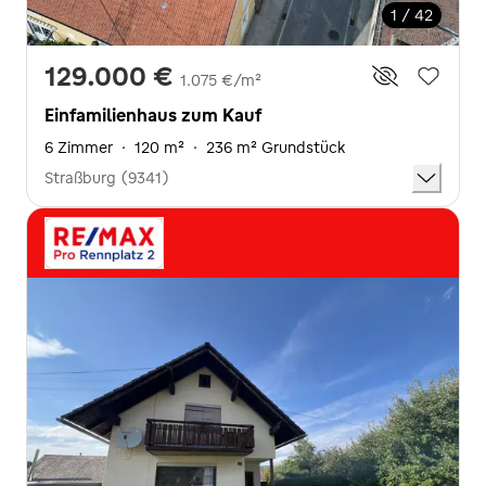
1 / 42
129.000 €
1.075 €/m²
Einfamilienhaus zum Kauf
6 Zimmer
·
120 m²
·
236 m² Grundstück
Straßburg (9341)