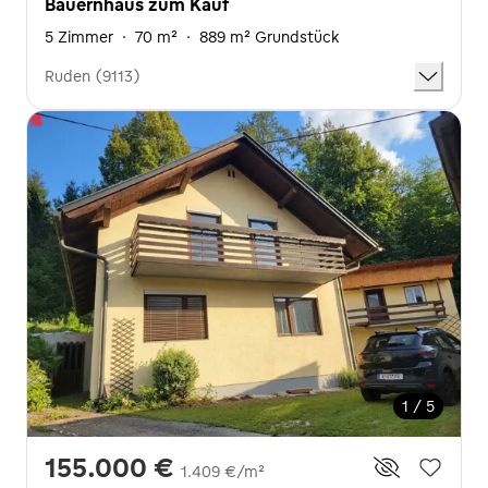
Bauernhaus zum Kauf
5 Zimmer
·
70 m²
·
889 m² Grundstück
Ruden (9113)
1 / 5
155.000 €
1.409 €/m²