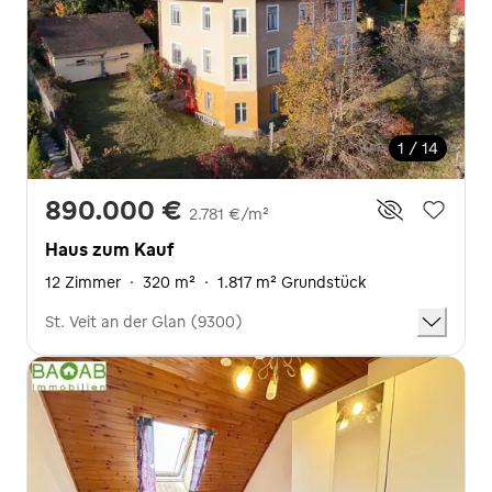
1 / 14
890.000 €
2.781 €/m²
Haus zum Kauf
12 Zimmer
·
320 m²
·
1.817 m² Grundstück
St. Veit an der Glan (9300)