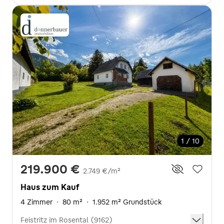
1 / 10
219.900 €
2.749 €/m²
Haus zum Kauf
4 Zimmer
·
80 m²
·
1.952 m² Grundstück
Feistritz im Rosental (9162)