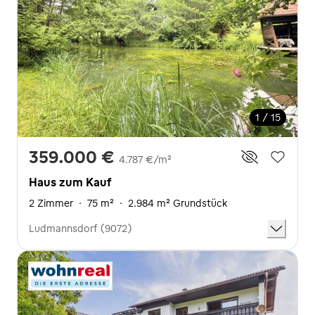
1 / 15
359.000 €
4.787 €/m²
Haus zum Kauf
2 Zimmer
·
75 m²
·
2.984 m² Grundstück
Ludmannsdorf (9072)