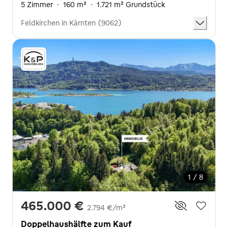
5 Zimmer
·
160 m²
·
1.721 m² Grundstück
Feldkirchen in Kärnten (9062)
1 / 8
465.000 €
2.794 €/m²
Doppelhaushälfte zum Kauf