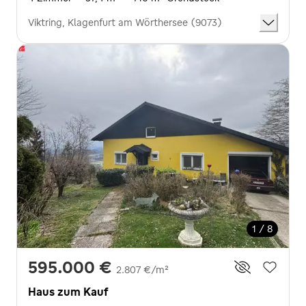
Viktring, Klagenfurt am Wörthersee (9073)
1 / 8
595.000 €
2.807 €/m²
Haus zum Kauf