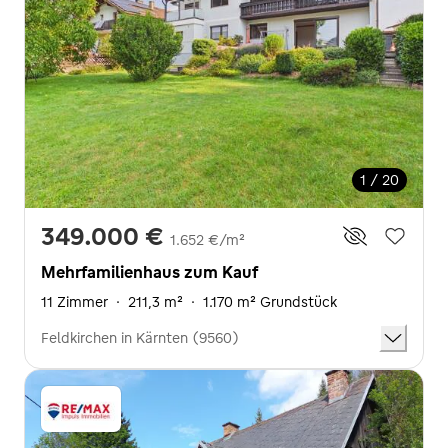
1 / 20
349.000 €
1.652 €/m²
Mehrfamilienhaus zum Kauf
11 Zimmer
·
211,3 m²
·
1.170 m² Grundstück
Feldkirchen in Kärnten (9560)