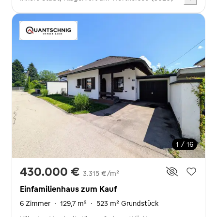
1 / 16
430.000 €
3.315 €/m²
Einfamilienhaus zum Kauf
6 Zimmer
·
129,7 m²
·
523 m² Grundstück