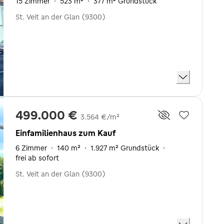
15 Zimmer
·
523 m²
·
377 m² Grundstück
St. Veit an der Glan (9300)
499.000 €
3.564 €/m²
Einfamilienhaus zum Kauf
6 Zimmer
·
140 m²
·
1.927 m² Grundstück
·
frei ab sofort
St. Veit an der Glan (9300)