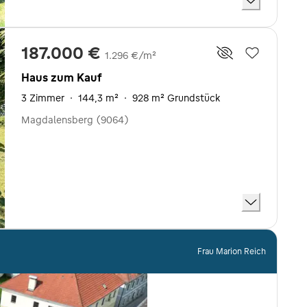
187.000 €
1.296 €/m²
Haus zum Kauf
3 Zimmer
·
144,3 m²
·
928 m² Grundstück
Magdalensberg (9064)
Frau Marion Reich