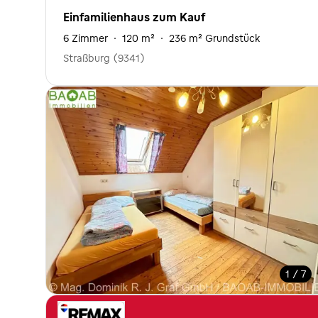
Einfamilienhaus zum Kauf
6 Zimmer
·
120 m²
·
236 m² Grundstück
Straßburg (9341)
1 / 7