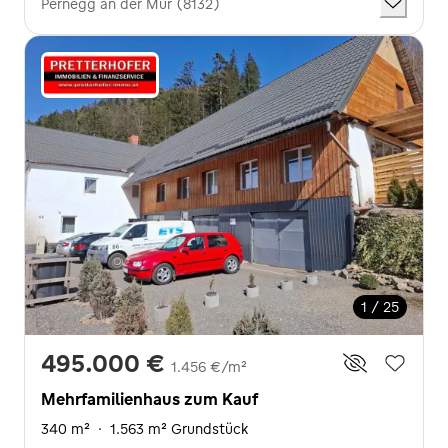
Pernegg an der Mur (8132)
1 / 25
495.000 €
1.456 €/m²
Mehrfamilienhaus zum Kauf
340 m²
·
1.563 m² Grundstück