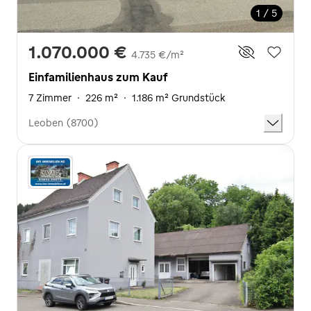
1 / 5
1.070.000 €
4.735 €/m²
Einfamilienhaus zum Kauf
7 Zimmer
·
226 m²
·
1.186 m² Grundstück
Leoben (8700)