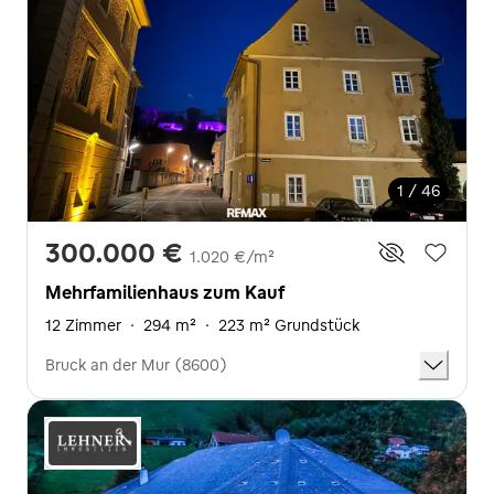
1 / 46
300.000 €
1.020 €/m²
Mehrfamilienhaus zum Kauf
12 Zimmer
·
294 m²
·
223 m² Grundstück
Bruck an der Mur (8600)