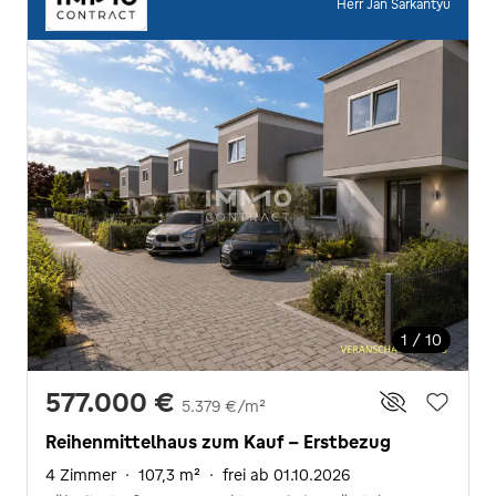
Herr Jan Sarkantyu
1 / 10
577.000 €
5.379 €/m²
Reihenmittelhaus zum Kauf - Erstbezug
4 Zimmer
·
107,3 m²
·
frei ab 01.10.2026