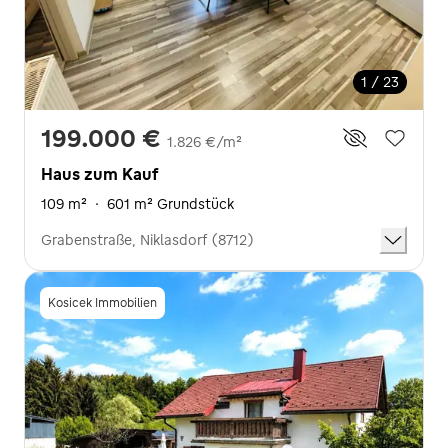
1 / 23
199.000 €
1.826 €/m²
Haus zum Kauf
109 m²
·
601 m² Grundstück
Grabenstraße, Niklasdorf (8712)
Kosicek Immobilien