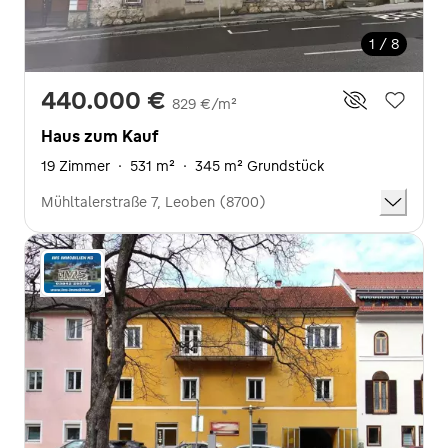
1 / 8
440.000 €
829 €/m²
Haus zum Kauf
19 Zimmer
·
531 m²
·
345 m² Grundstück
Mühltalerstraße 7, Leoben (8700)