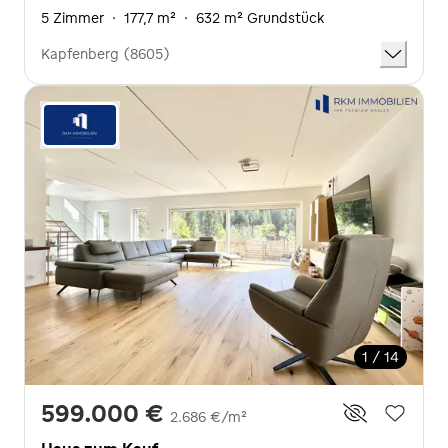
5 Zimmer
·
177,7 m²
·
632 m² Grundstück
Kapfenberg (8605)
1 / 14
599.000 €
2.686 €/m²