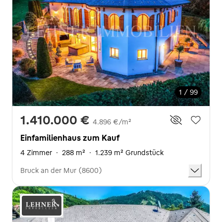
1 / 99
1.410.000 €
4.896 €/m²
Einfamilienhaus zum Kauf
4 Zimmer
·
288 m²
·
1.239 m² Grundstück
Bruck an der Mur (8600)