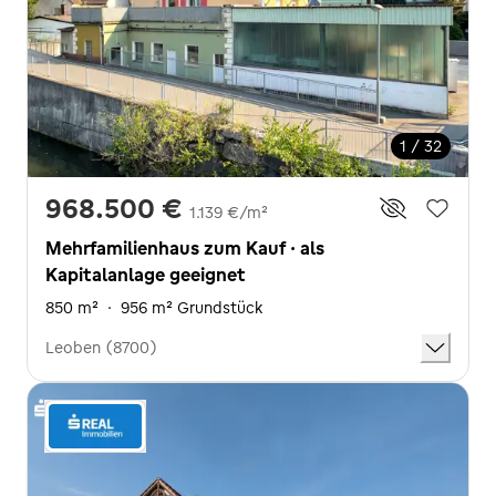
1 / 32
968.500 €
1.139 €/m²
Mehrfamilienhaus zum Kauf · als
Kapitalanlage geeignet
850 m²
·
956 m² Grundstück
Leoben (8700)