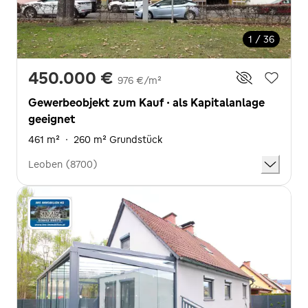
1 / 36
450.000 €
976 €/m²
Gewerbeobjekt zum Kauf · als Kapitalanlage
geeignet
461 m²
·
260 m² Grundstück
Leoben (8700)