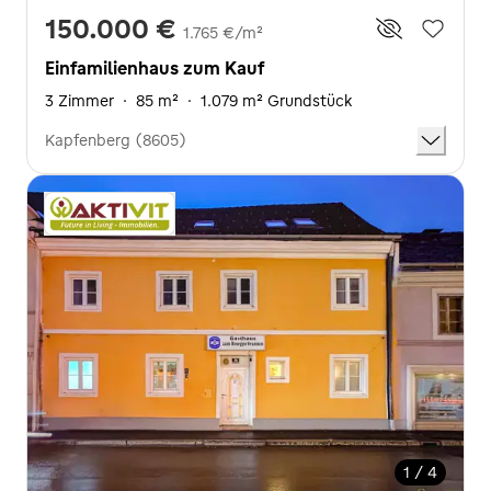
150.000 €
1.765 €/m²
Einfamilienhaus zum Kauf
3 Zimmer
·
85 m²
·
1.079 m² Grundstück
Kapfenberg (8605)
1 / 4