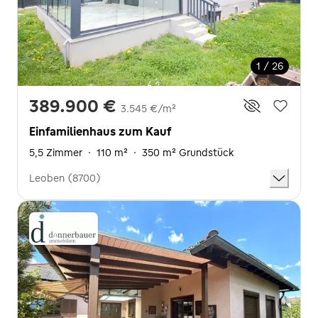
1 / 26
389.900 €
3.545 €/m²
Einfamilienhaus zum Kauf
5,5 Zimmer
·
110 m²
·
350 m² Grundstück
Leoben (8700)