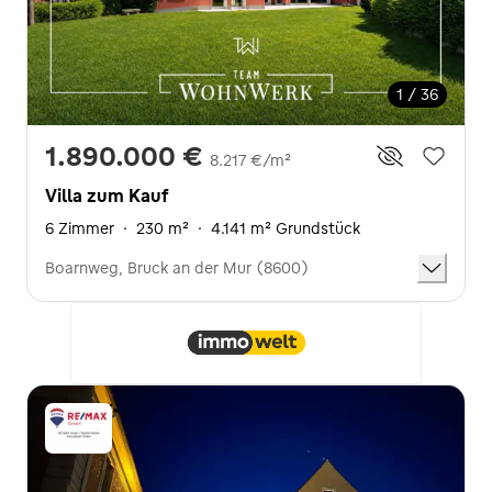
1 / 36
1.890.000 €
8.217 €/m²
Villa zum Kauf
6 Zimmer
·
230 m²
·
4.141 m² Grundstück
Boarnweg, Bruck an der Mur (8600)