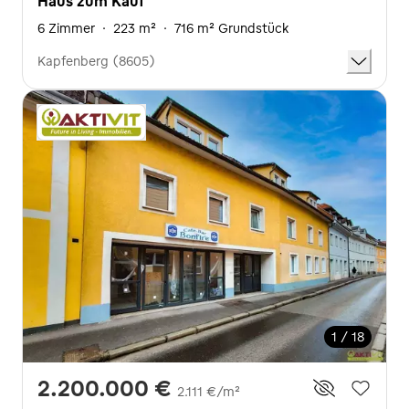
Haus zum Kauf
6 Zimmer
·
223 m²
·
716 m² Grundstück
Kapfenberg (8605)
1 / 18
2.200.000 €
2.111 €/m²