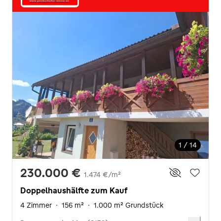
1 / 14
230.000 €
1.474 €/m²
Doppelhaushälfte zum Kauf
4 Zimmer
·
156 m²
·
1.000 m² Grundstück