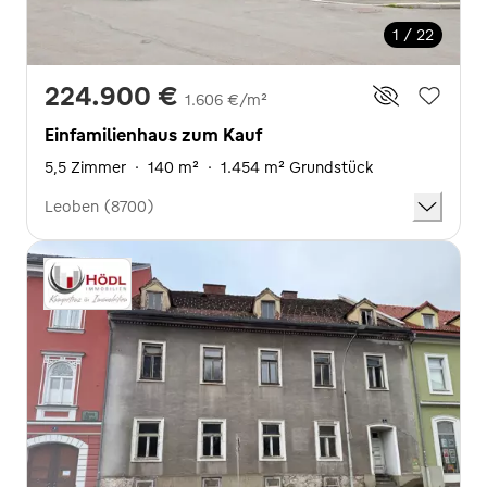
1 / 22
224.900 €
1.606 €/m²
Einfamilienhaus zum Kauf
5,5 Zimmer
·
140 m²
·
1.454 m² Grundstück
Leoben (8700)