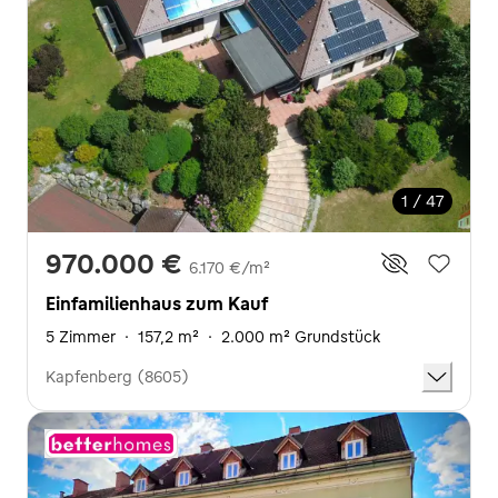
1 / 47
970.000 €
6.170 €/m²
Einfamilienhaus zum Kauf
5 Zimmer
·
157,2 m²
·
2.000 m² Grundstück
Kapfenberg (8605)