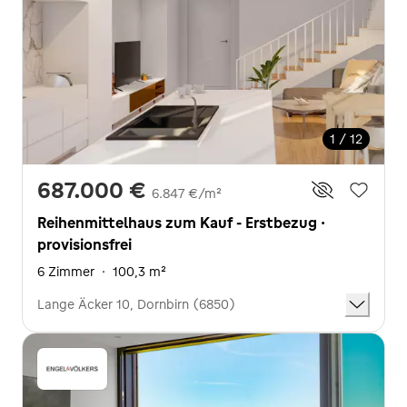
1 / 12
687.000 €
6.847 €/m²
Reihenmittelhaus zum Kauf - Erstbezug ·
provisionsfrei
6 Zimmer
·
100,3 m²
Lange Äcker 10, Dornbirn (6850)