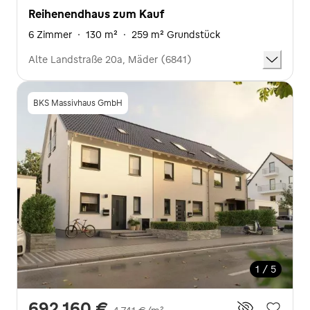
Reihenendhaus zum Kauf
6 Zimmer
·
130 m²
·
259 m² Grundstück
Alte Landstraße 20a, Mäder (6841)
BKS Massivhaus GmbH
1 / 5
692.160 €