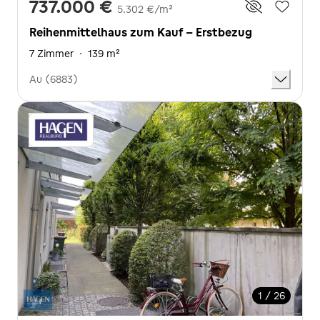
737.000 €
5.302 €/m²
Reihenmittelhaus zum Kauf - Erstbezug
7 Zimmer
·
139 m²
Au (6883)
1 / 26