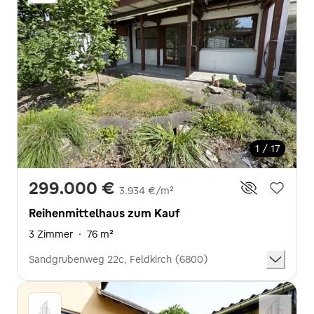
1 / 17
299.000 €
3.934 €/m²
Reihenmittelhaus zum Kauf
3 Zimmer
·
76 m²
Sandgrubenweg 22c, Feldkirch (6800)