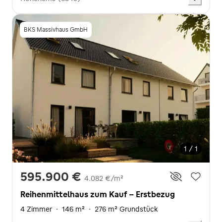
BKS Massivhaus GmbH
1 / 1
595.900 €
4.082 €/m²
Reihenmittelhaus zum Kauf - Erstbezug
4 Zimmer
·
146 m²
·
276 m² Grundstück