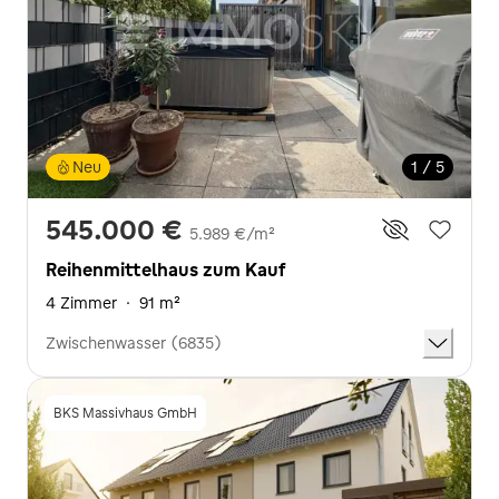
Neu
1 / 5
545.000 €
5.989 €/m²
Reihenmittelhaus zum Kauf
4 Zimmer
·
91 m²
Zwischenwasser (6835)
BKS Massivhaus GmbH