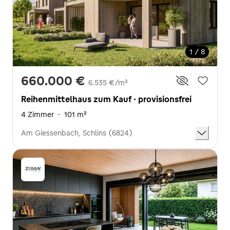
1 / 8
660.000 €
6.535 €/m²
Reihenmittelhaus zum Kauf · provisionsfrei
4 Zimmer
·
101 m²
Am Giessenbach, Schlins (6824)