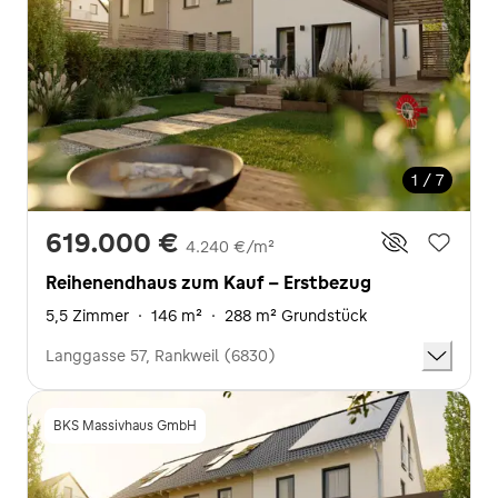
1 / 7
619.000 €
4.240 €/m²
Reihenendhaus zum Kauf - Erstbezug
5,5 Zimmer
·
146 m²
·
288 m² Grundstück
Langgasse 57, Rankweil (6830)
BKS Massivhaus GmbH