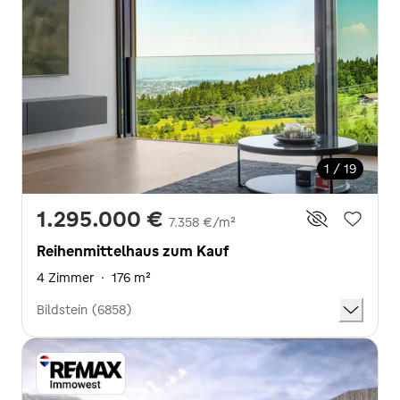
1 / 19
1.295.000 €
7.358 €/m²
Reihenmittelhaus zum Kauf
4 Zimmer
·
176 m²
Bildstein (6858)