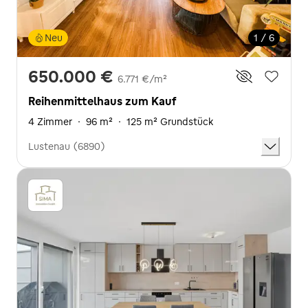
Neu
1 / 6
650.000 €
6.771 €/m²
Reihenmittelhaus zum Kauf
4 Zimmer
·
96 m²
·
125 m² Grundstück
Lustenau (6890)