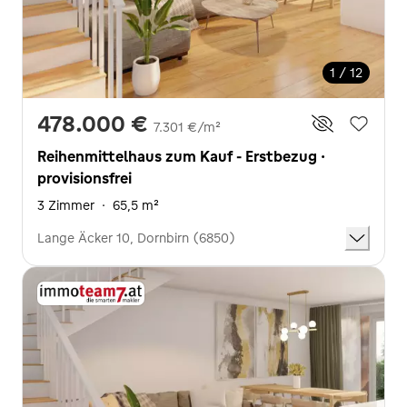
1 / 12
478.000 €
7.301 €/m²
Reihenmittelhaus zum Kauf - Erstbezug ·
provisionsfrei
3 Zimmer
·
65,5 m²
Lange Äcker 10, Dornbirn (6850)