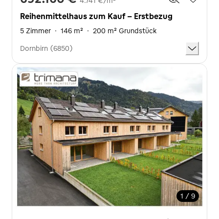
4.741 €/m²
Reihenmittelhaus zum Kauf - Erstbezug
5 Zimmer
·
146 m²
·
200 m² Grundstück
Dornbirn (6850)
1 / 9