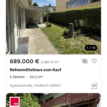
1 / 19
689.000 €
5.685 €/m²
Reihenmittelhaus zum Kauf
5 Zimmer
·
121,2 m²
Egelseestraße, Feldkirch (6800)