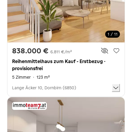
1 / 11
838.000 €
6.811 €/m²
Reihenmittelhaus zum Kauf - Erstbezug ·
provisionsfrei
5 Zimmer
·
123 m²
Lange Äcker 10, Dornbirn (6850)