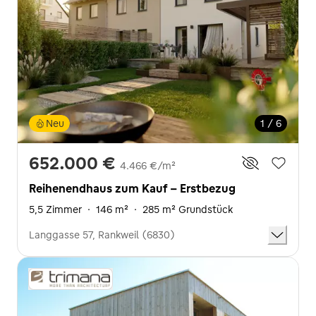
Neu
1 / 6
652.000 €
4.466 €/m²
Reihenendhaus zum Kauf - Erstbezug
5,5 Zimmer
·
146 m²
·
285 m² Grundstück
Langgasse 57, Rankweil (6830)