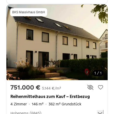
BKS Massivhaus GmbH
1 / 1
751.000 €
5.144 €/m²
Reihenmittelhaus zum Kauf - Erstbezug
4 Zimmer
·
146 m²
·
362 m² Grundstück
Hohenems (6845)