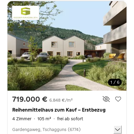
1 / 6
719.000 €
6.848 €/m²
Reihenmittelhaus zum Kauf - Erstbezug
4 Zimmer
·
105 m²
·
frei ab sofort
Gardengaweg, Tschagguns (6774)