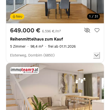
Neu
1 / 31
649.000 €
6.596 €/m²
Reihenmittelhaus zum Kauf
5 Zimmer
·
98,4 m²
·
frei ab 01.11.2026
Elsterweg, Dornbirn (6850)