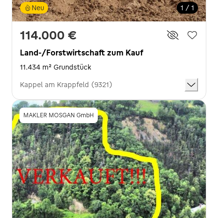
Neu
1 / 1
114.000 €
Land-/Forstwirtschaft zum Kauf
11.434 m² Grundstück
Kappel am Krappfeld (9321)
MAKLER MOSGAN GmbH