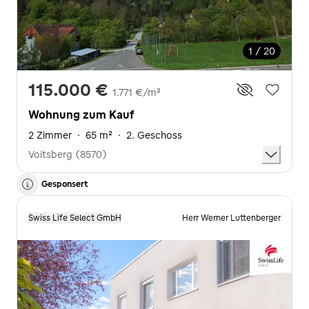
1 / 20
115.000 €
1.771 €/m²
Wohnung zum Kauf
2 Zimmer
·
65 m²
·
2. Geschoss
Voitsberg (8570)
Gesponsert
Swiss Life Select GmbH
Herr Werner Luttenberger