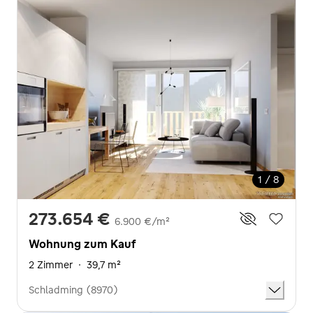
1 / 8
273.654 €
6.900 €/m²
Wohnung zum Kauf
2 Zimmer
·
39,7 m²
Schladming (8970)