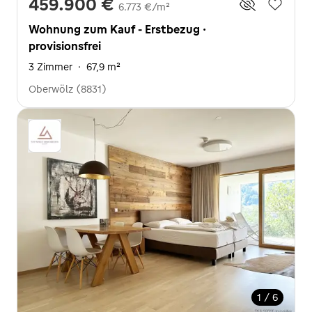
459.900 €
6.773 €/m²
Wohnung zum Kauf - Erstbezug ·
provisionsfrei
3 Zimmer
·
67,9 m²
Oberwölz (8831)
1 / 6