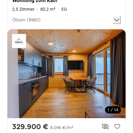
Wohnung zum Kauf
2,5 Zimmer
·
83,2 m²
·
EG
Öblarn (8960)
1 / 14
329.900 €
8.096 €/m²