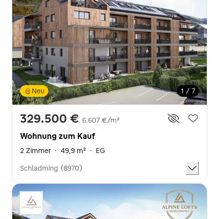
Neu
1 / 7
329.500 €
6.607 €/m²
Wohnung zum Kauf
2 Zimmer
·
49,9 m²
·
EG
Schladming (8970)