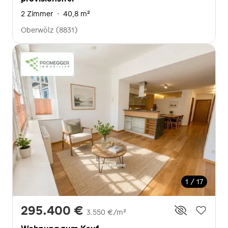
2 Zimmer
·
40,8 m²
Oberwölz (8831)
1 / 17
295.400 €
3.550 €/m²