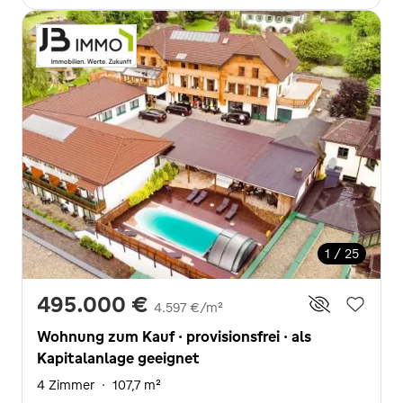
1 / 25
495.000 €
4.597 €/m²
Wohnung zum Kauf · provisionsfrei · als
Kapitalanlage geeignet
4 Zimmer
·
107,7 m²