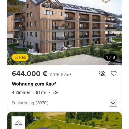
Neu
1 / 8
644.000 €
7.076 €/m²
Wohnung zum Kauf
4 Zimmer
·
91 m²
·
EG
Schladming (8970)