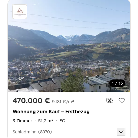
1 / 13
470.000 €
9.181 €/m²
Wohnung zum Kauf - Erstbezug
3 Zimmer
·
51,2 m²
·
EG
Schladming (8970)