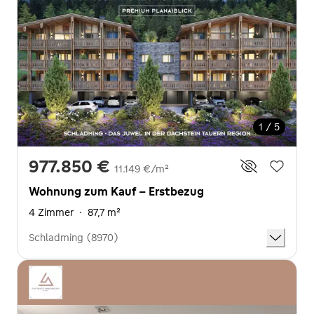
1 / 5
977.850 €
11.149 €/m²
Wohnung zum Kauf - Erstbezug
4 Zimmer
·
87,7 m²
Schladming (8970)