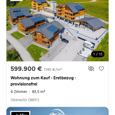
1 / 15
599.900 €
7.185 €/m²
Wohnung zum Kauf - Erstbezug ·
provisionsfrei
4 Zimmer
·
83,5 m²
Oberwölz (8831)