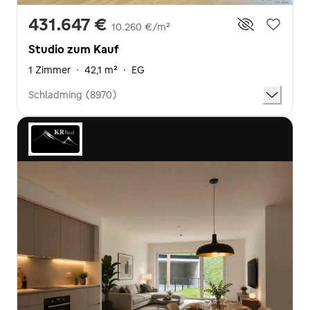
431.647 €
10.260 €/m²
Studio zum Kauf
1 Zimmer
·
42,1 m²
·
EG
Schladming (8970)