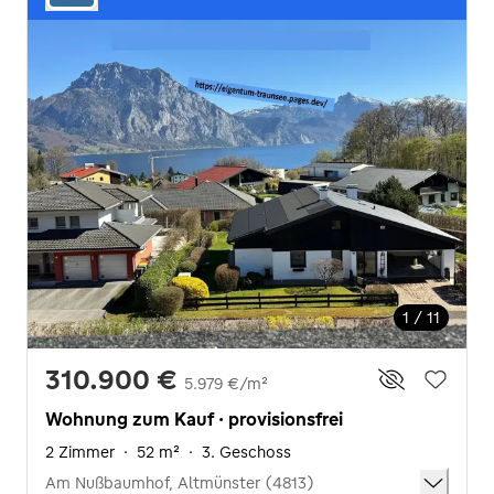
1 / 11
310.900 €
5.979 €/m²
Wohnung zum Kauf · provisionsfrei
2 Zimmer
·
52 m²
·
3. Geschoss
Am Nußbaumhof, Altmünster (4813)