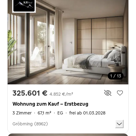
1 / 13
325.601 €
4.852 €/m²
Wohnung zum Kauf - Erstbezug
3 Zimmer
·
67,1 m²
·
EG
·
frei ab 01.03.2028
Gröbming (8962)