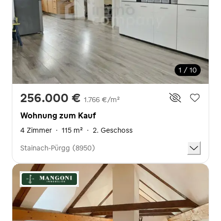
1 / 10
256.000 €
1.766 €/m²
Wohnung zum Kauf
4 Zimmer
·
115 m²
·
2. Geschoss
Stainach-Pürgg (8950)