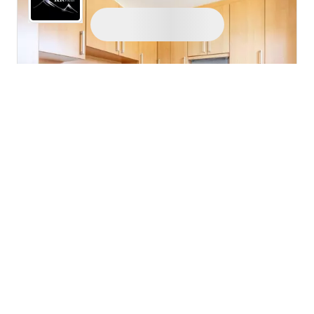
1 / 15
327.000 €
3.852 €/m²
Wohnung zum Kauf
4 Zimmer
·
84,9 m²
Bad Mitterndorf (8982)