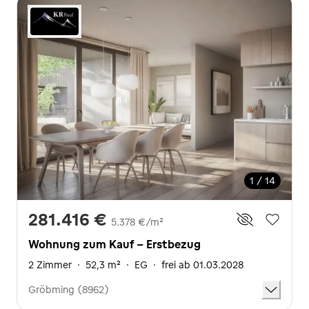
1 / 14
281.416 €
5.378 €/m²
Wohnung zum Kauf - Erstbezug
2 Zimmer
·
52,3 m²
·
EG
·
frei ab 01.03.2028
Gröbming (8962)