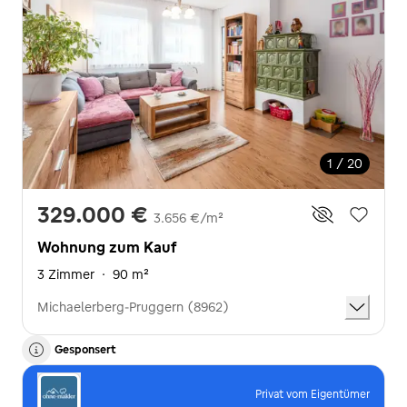
1 / 20
329.000 €
3.656 €/m²
Wohnung zum Kauf
3 Zimmer
·
90 m²
Michaelerberg-Pruggern (8962)
Gesponsert
Privat vom Eigentümer