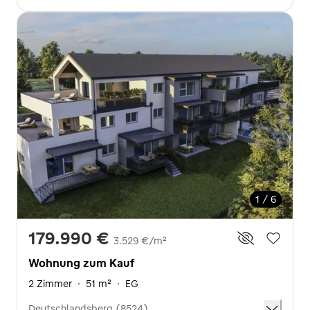
1 / 6
179.990 €
3.529 €/m²
Wohnung zum Kauf
2 Zimmer
·
51 m²
·
EG
Deutschlandsberg (8524)