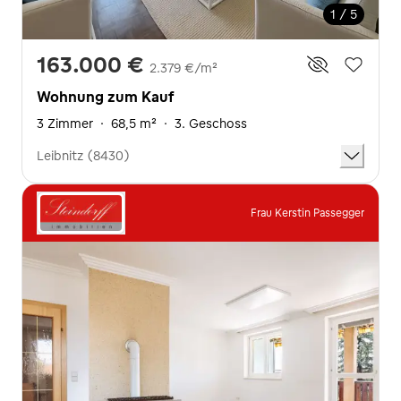
1 / 5
163.000 €
2.379 €/m²
Wohnung zum Kauf
3 Zimmer
·
68,5 m²
·
3. Geschoss
Leibnitz (8430)
Frau Kerstin Passegger