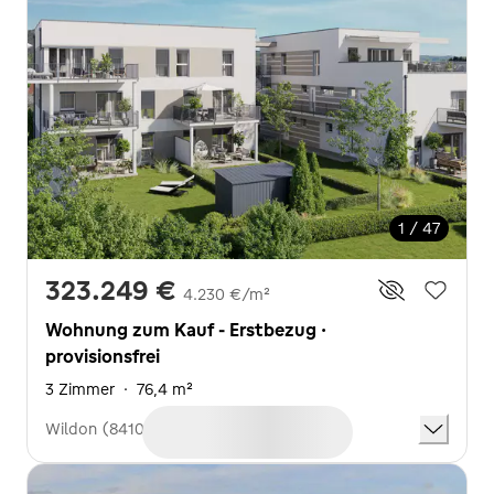
1 / 47
323.249 €
4.230 €/m²
Wohnung zum Kauf - Erstbezug ·
provisionsfrei
3 Zimmer
·
76,4 m²
Wildon (8410)