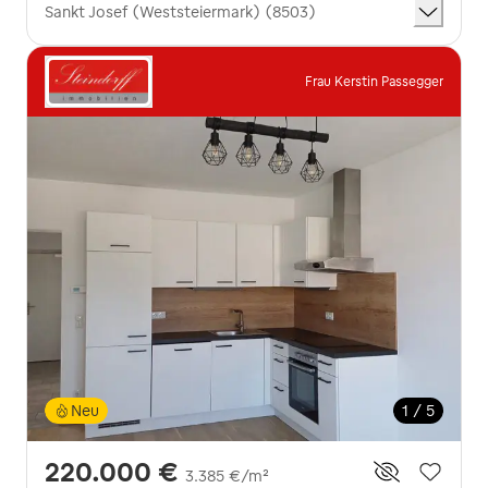
Sankt Josef (Weststeiermark) (8503)
Frau Kerstin Passegger
Neu
1 / 5
220.000 €
3.385 €/m²