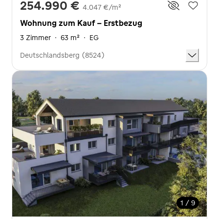
254.990 €
4.047 €/m²
Wohnung zum Kauf - Erstbezug
3 Zimmer
·
63 m²
·
EG
Deutschlandsberg (8524)
1 / 9