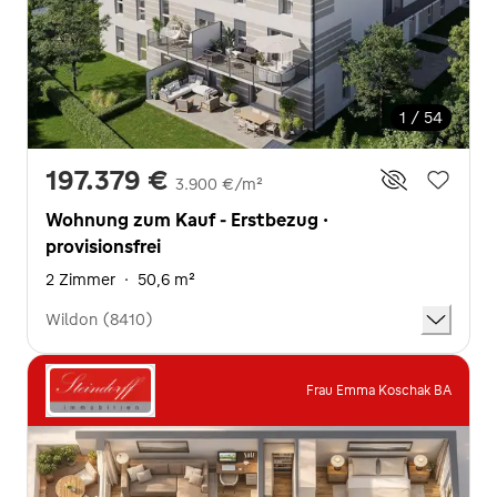
1 / 54
197.379 €
3.900 €/m²
Wohnung zum Kauf - Erstbezug ·
provisionsfrei
2 Zimmer
·
50,6 m²
Wildon (8410)
Frau Emma Koschak BA