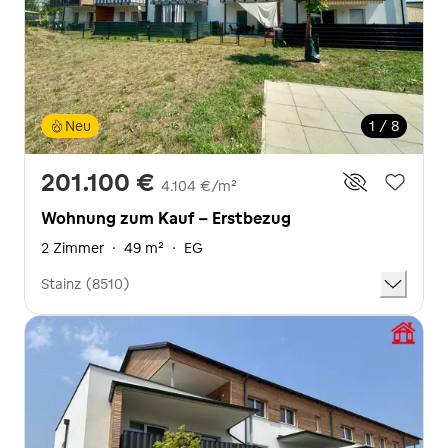
Neu
1 / 8
201.100 €
4.104 €/m²
Wohnung zum Kauf - Erstbezug
2 Zimmer
·
49 m²
·
EG
Stainz (8510)