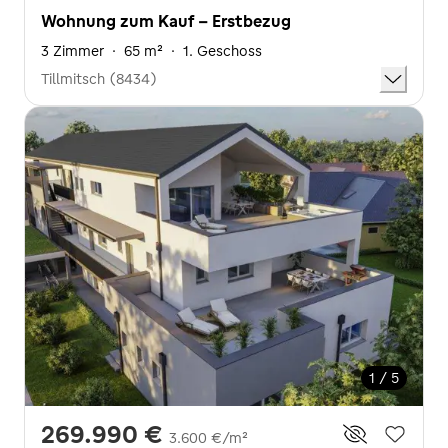
Wohnung zum Kauf - Erstbezug
3 Zimmer
·
65 m²
·
1. Geschoss
Tillmitsch (8434)
1 / 5
269.990 €
3.600 €/m²