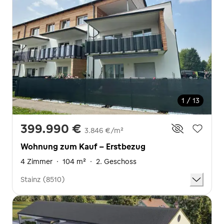
1 / 13
399.990 €
3.846 €/m²
Wohnung zum Kauf - Erstbezug
4 Zimmer
·
104 m²
·
2. Geschoss
Stainz (8510)