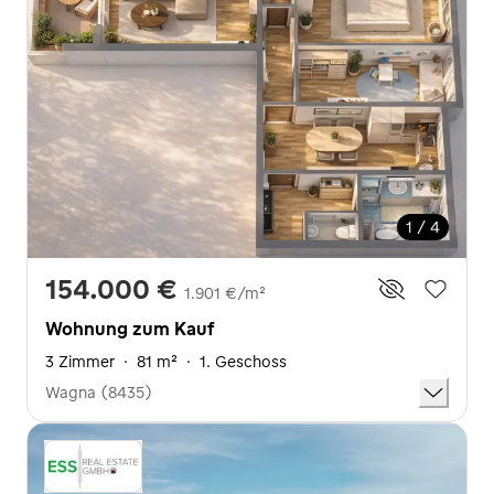
1 / 4
154.000 €
1.901 €/m²
Wohnung zum Kauf
3 Zimmer
·
81 m²
·
1. Geschoss
Wagna (8435)