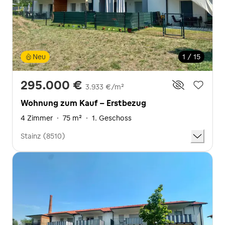
Neu
1 / 15
295.000 €
3.933 €/m²
Wohnung zum Kauf - Erstbezug
4 Zimmer
·
75 m²
·
1. Geschoss
Stainz (8510)