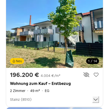
Neu
1 / 14
196.200 €
4.004 €/m²
Wohnung zum Kauf - Erstbezug
2 Zimmer
·
49 m²
·
EG
Stainz (8510)