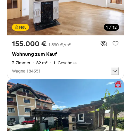
Neu
1 / 12
155.000 €
1.890 €/m²
Wohnung zum Kauf
3 Zimmer
·
82 m²
·
1. Geschoss
Wagna (8435)