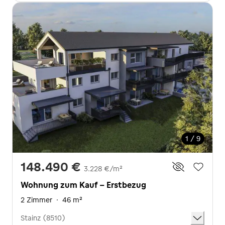
1 / 9
148.490 €
3.228 €/m²
Wohnung zum Kauf - Erstbezug
2 Zimmer
·
46 m²
Stainz (8510)