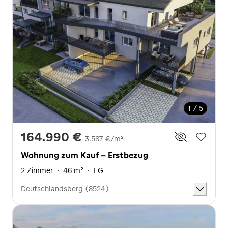
1 / 5
164.990 €
3.587 €/m²
Wohnung zum Kauf - Erstbezug
2 Zimmer
·
46 m²
·
EG
Deutschlandsberg (8524)