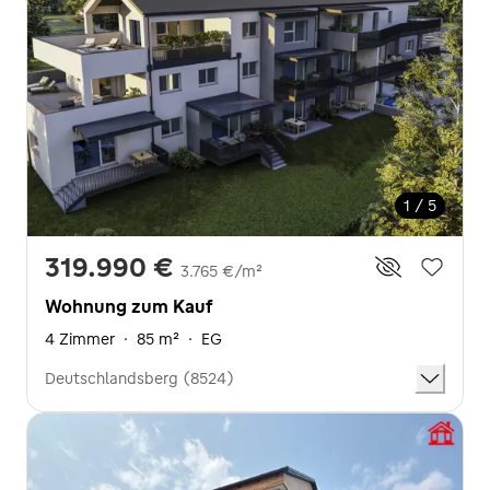
1 / 5
319.990 €
3.765 €/m²
Wohnung zum Kauf
4 Zimmer
·
85 m²
·
EG
Deutschlandsberg (8524)