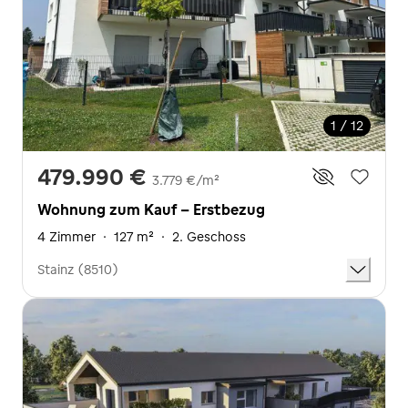
1 / 12
479.990 €
3.779 €/m²
Wohnung zum Kauf - Erstbezug
4 Zimmer
·
127 m²
·
2. Geschoss
Stainz (8510)