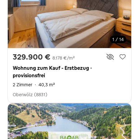
1 / 14
329.900 €
8.178 €/m²
Wohnung zum Kauf - Erstbezug ·
provisionsfrei
2 Zimmer
·
40,3 m²
Oberwölz (8831)