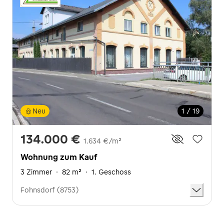
Neu
1 / 19
134.000 €
1.634 €/m²
Wohnung zum Kauf
3 Zimmer
·
82 m²
·
1. Geschoss
Fohnsdorf (8753)