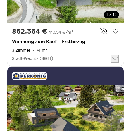
1 / 12
862.364 €
11.654 €/m²
Wohnung zum Kauf - Erstbezug
3 Zimmer
·
74 m²
Stadl-Predlitz (8864)