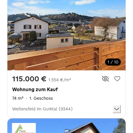
1 / 10
115.000 €
1.554 €/m²
Wohnung zum Kauf
74 m²
·
1. Geschoss
Weitensfeld im Gurktal (9344)