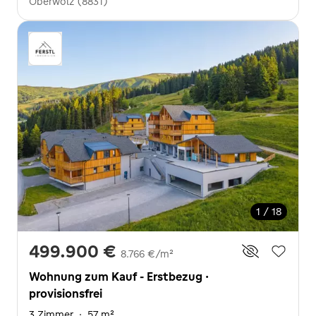
Oberwölz (8831)
1 / 18
499.900 €
8.766 €/m²
Wohnung zum Kauf - Erstbezug ·
provisionsfrei
3 Zimmer
·
57 m²