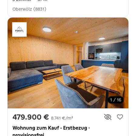
Oberwölz (8831)
1 / 16
479.900 €
8.741 €/m²
Wohnung zum Kauf - Erstbezug ·
provisionsfrei