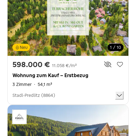
Neu
1 / 10
598.000 €
11.058 €/m²
Wohnung zum Kauf - Erstbezug
3 Zimmer
·
54,1 m²
Stadl-Predlitz (8864)