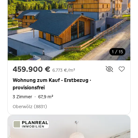
1 / 15
459.900 €
6.773 €/m²
Wohnung zum Kauf - Erstbezug ·
provisionsfrei
3 Zimmer
·
67,9 m²
Oberwölz (8831)