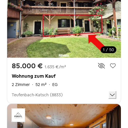
1 / 50
85.000 €
1.635 €/m²
Wohnung zum Kauf
2 Zimmer
·
52 m²
·
EG
Teufenbach-Katsch (8833)