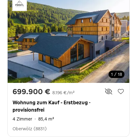
1 / 18
699.900 €
8.196 €/m²
Wohnung zum Kauf - Erstbezug ·
provisionsfrei
4 Zimmer
·
85,4 m²
Oberwölz (8831)