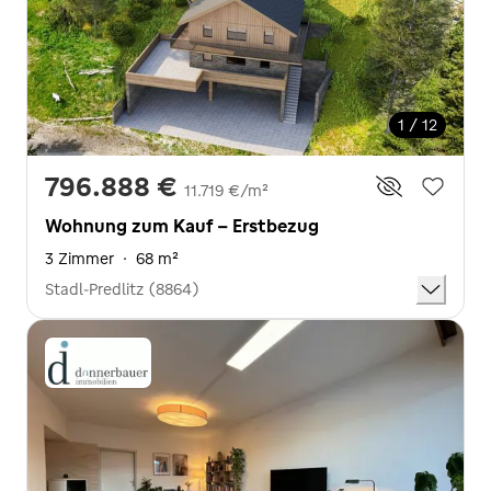
1 / 12
796.888 €
11.719 €/m²
Wohnung zum Kauf - Erstbezug
3 Zimmer
·
68 m²
Stadl-Predlitz (8864)