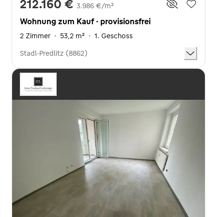
212.160 €
3.986 €/m²
Wohnung zum Kauf · provisionsfrei
2 Zimmer
·
53,2 m²
·
1. Geschoss
Stadl-Predlitz (8862)