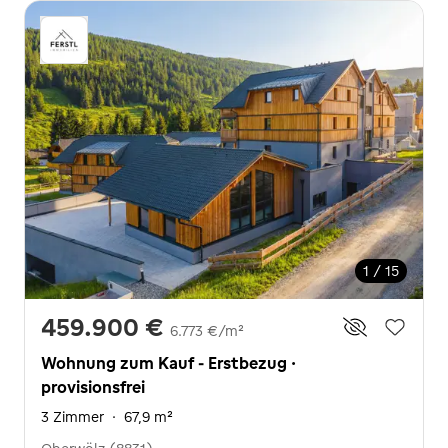
1 / 15
459.900 €
6.773 €/m²
Wohnung zum Kauf - Erstbezug ·
provisionsfrei
3 Zimmer
·
67,9 m²