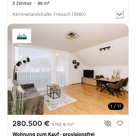
3 Zimmer
·
86 m²
Kärntnerlandstraße, Friesach (9360)
1 / 17
280.500 €
4.192 €/m²
Wohnung zum Kauf · provisionsfrei