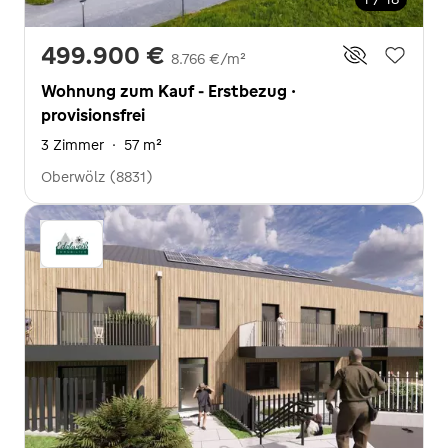
499.900 €
8.766 €/m²
Wohnung zum Kauf - Erstbezug ·
provisionsfrei
3 Zimmer
·
57 m²
Oberwölz (8831)