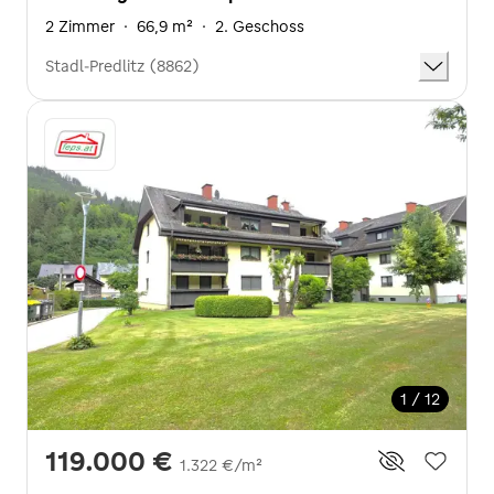
2 Zimmer
·
66,9 m²
·
2. Geschoss
Stadl-Predlitz (8862)
1 / 12
119.000 €
1.322 €/m²