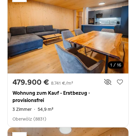
1 / 16
479.900 €
8.741 €/m²
Wohnung zum Kauf - Erstbezug ·
provisionsfrei
3 Zimmer
·
54,9 m²
Oberwölz (8831)