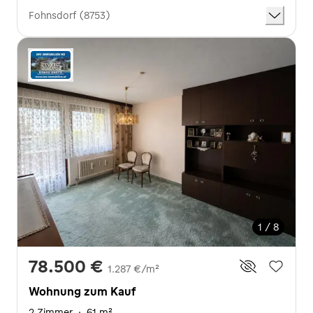
Fohnsdorf (8753)
1 / 8
78.500 €
1.287 €/m²
Wohnung zum Kauf
2 Zimmer
·
61 m²