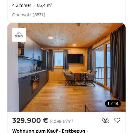
4 Zimmer
·
85,4 m²
Oberwölz (8831)
1 / 14
329.900 €
8.096 €/m²
Wohnung zum Kauf - Erstbezug ·