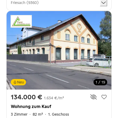
Friesach (9360)
Neu
1 / 19
134.000 €
1.634 €/m²
Wohnung zum Kauf
3 Zimmer
·
82 m²
·
1. Geschoss