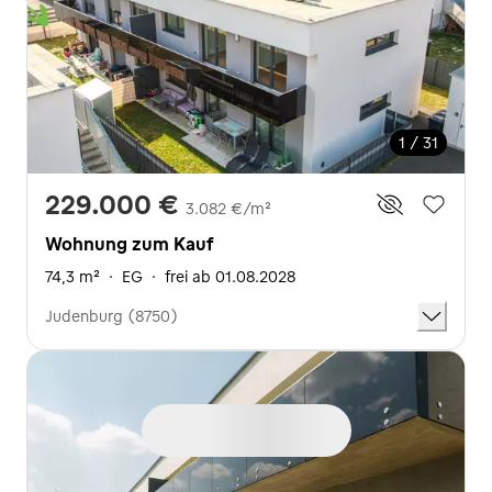
1 / 31
229.000 €
3.082 €/m²
Wohnung zum Kauf
74,3 m²
·
EG
·
frei ab 01.08.2028
Judenburg (8750)