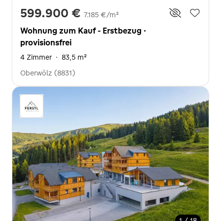
599.900 €
7.185 €/m²
Wohnung zum Kauf - Erstbezug ·
provisionsfrei
4 Zimmer
·
83,5 m²
Oberwölz (8831)
1 / 18