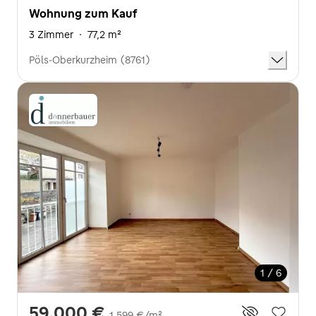
Wohnung zum Kauf
3 Zimmer
·
77,2 m²
Pöls-Oberkurzheim (8761)
1 / 6
59.000 €
1.599 €/m²