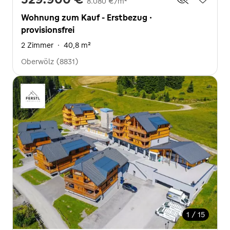
8.080 €/m²
Wohnung zum Kauf - Erstbezug ·
provisionsfrei
2 Zimmer
·
40,8 m²
Oberwölz (8831)
1 / 15