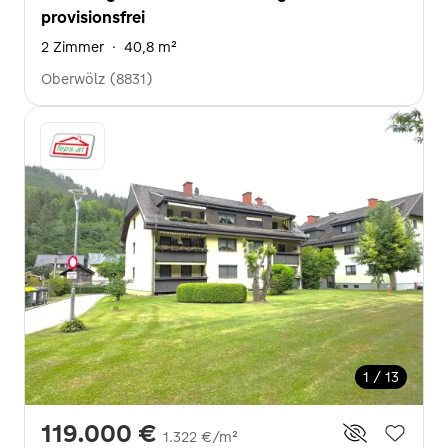
provisionsfrei
2 Zimmer
·
40,8 m²
Oberwölz (8831)
1 / 13
119.000 €
1.322 €/m²