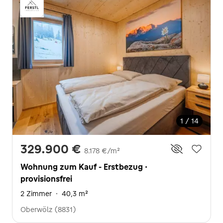
1 / 14
329.900 €
8.178 €/m²
Wohnung zum Kauf - Erstbezug ·
provisionsfrei
2 Zimmer
·
40,3 m²
Oberwölz (8831)