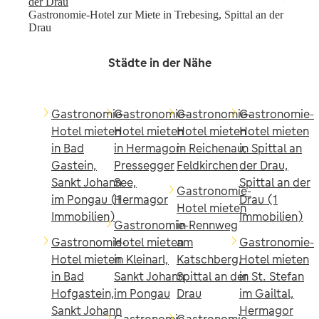
der Drau
Gastronomie-Hotel zur Miete in Trebesing, Spittal an der
Drau
Städte in der Nähe
Gastronomie-
Gastronomie-
Gastronomie-
Gastronomie-
Hotel mieten
Hotel mieten
Hotel mieten
Hotel mieten
in Bad
in Hermagor-
in Reichenau,
in Spittal an
Gastein,
Pressegger
Feldkirchen
der Drau,
Sankt Johann
See,
Spittal an der
Gastronomie-
im Pongau (1
Hermagor
Drau (1
Hotel mieten
Immobilien)
Immobilien)
Gastronomie-
in Rennweg
Gastronomie-
Hotel mieten
am
Gastronomie-
Hotel mieten
in Kleinarl,
Katschberg,
Hotel mieten
in Bad
Sankt Johann
Spittal an der
in St. Stefan
Hofgastein,
im Pongau
Drau
im Gailtal,
Sankt Johann
Hermagor
Gastronomie-
Gastronomie-