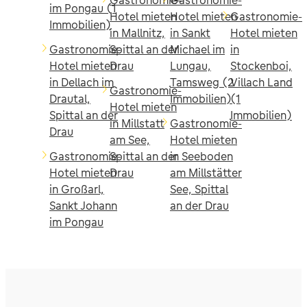
im Pongau (1
Hotel mieten
Hotel mieten
Gastronomie-
Immobilien)
in Mallnitz,
in Sankt
Hotel mieten
Gastronomie-
Spittal an der
Michael im
in
Hotel mieten
Drau
Lungau,
Stockenboi,
in Dellach im
Tamsweg (2
Villach Land
Gastronomie-
Drautal,
Immobilien)
(1
Hotel mieten
Spittal an der
Immobilien)
in Millstatt
Gastronomie-
Drau
am See,
Hotel mieten
Gastronomie-
Spittal an der
in Seeboden
Hotel mieten
Drau
am Millstätter
in Großarl,
See, Spittal
Sankt Johann
an der Drau
im Pongau