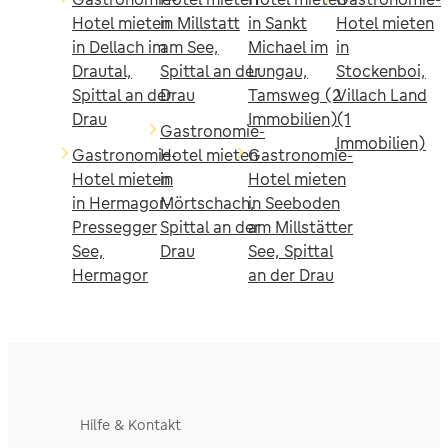
Hotel mieten
in Millstatt
in Sankt
Hotel mieten
in Dellach im
am See,
Michael im
in
Drautal,
Spittal an der
Lungau,
Stockenboi,
Spittal an der
Drau
Tamsweg (2
Villach Land
Drau
Immobilien)
(1
Gastronomie-
Immobilien)
Gastronomie-
Hotel mieten
Gastronomie-
Hotel mieten
in
Hotel mieten
in Hermagor-
Mörtschach,
in Seeboden
Pressegger
Spittal an der
am Millstätter
See,
Drau
See, Spittal
Hermagor
an der Drau
Hilfe & Kontakt