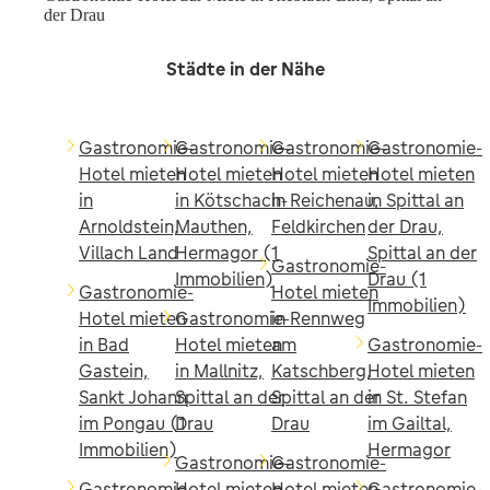
der Drau
Städte in der Nähe
Gastronomie-
Gastronomie-
Gastronomie-
Gastronomie-
Hotel mieten
Hotel mieten
Hotel mieten
Hotel mieten
in
in Kötschach-
in Reichenau,
in Spittal an
Arnoldstein,
Mauthen,
Feldkirchen
der Drau,
Villach Land
Hermagor (1
Spittal an der
Gastronomie-
Immobilien)
Drau (1
Gastronomie-
Hotel mieten
Immobilien)
Hotel mieten
Gastronomie-
in Rennweg
in Bad
Hotel mieten
am
Gastronomie-
Gastein,
in Mallnitz,
Katschberg,
Hotel mieten
Sankt Johann
Spittal an der
Spittal an der
in St. Stefan
im Pongau (1
Drau
Drau
im Gailtal,
Immobilien)
Hermagor
Gastronomie-
Gastronomie-
Gastronomie-
Hotel mieten
Hotel mieten
Gastronomie-