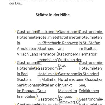
der Drau
Städte in der Nähe
Gastronomie-
Gastronomie-
Gastronomie-
Gastronomie-
Hotel mieten
Hotel mieten
Hotel mieten
Hotel mieten
in
in Kötschach-
in Rennweg
in St. Stefan
Arnoldstein,
Mauthen,
am
im Gailtal,
Villach Land
Hermagor (1
Katschberg,
Hermagor
Immobilien)
Spittal an der
Gastronomie-
Gastronomie-
Drau
Hotel mieten
Gastronomie-
Hotel mieten
in Bad
Hotel mieten
Gastronomie-
in Steindorf
Gastein,
in Mallnitz,
Hotel mieten
am Ossiacher
Sankt Johann
Spittal an der
in Sankt
See,
im Pongau (1
Drau
Michael im
Feldkirchen
Immobilien)
Lungau,
Gastronomie-
Gastronomie-
Tamsweg (2
Gastronomie-
Hotel mieten
Hotel mieten