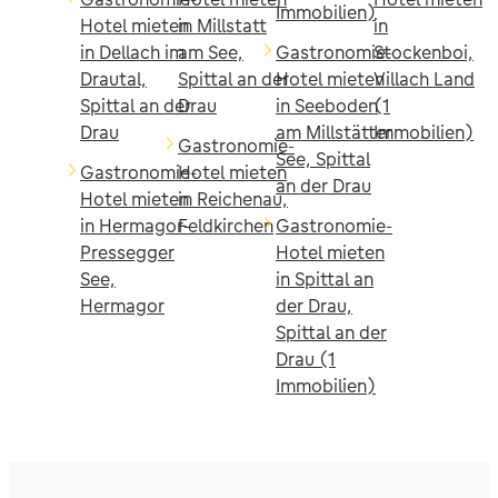
Immobilien)
Hotel mieten
in Millstatt
in
in Dellach im
am See,
Gastronomie-
Stockenboi,
Drautal,
Spittal an der
Hotel mieten
Villach Land
Spittal an der
Drau
in Seeboden
(1
Drau
am Millstätter
Immobilien)
Gastronomie-
See, Spittal
Gastronomie-
Hotel mieten
an der Drau
Hotel mieten
in Reichenau,
in Hermagor-
Feldkirchen
Gastronomie-
Pressegger
Hotel mieten
See,
in Spittal an
Hermagor
der Drau,
Spittal an der
Drau (1
Immobilien)