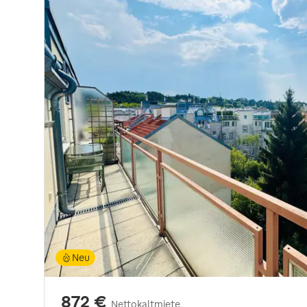
Neu
872 €
Nettokaltmiete