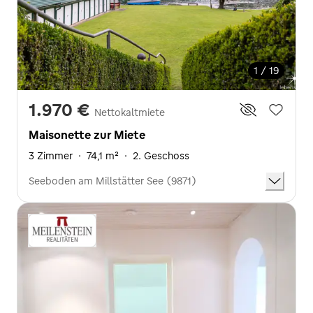
1 / 19
1.970 €
Nettokaltmiete
Maisonette zur Miete
3 Zimmer
·
74,1 m²
·
2. Geschoss
Seeboden am Millstätter See (9871)