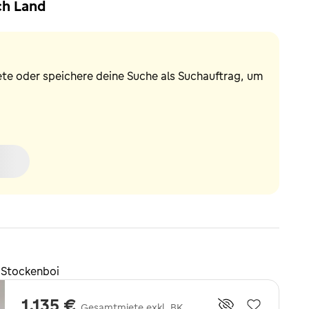
ch Land
ete oder speichere deine Suche als Suchauftrag, um
 Stockenboi
1.135 €
Gesamtmiete exkl. BK