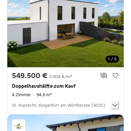
1 / 6
549.500 €
5.808 €/m²
Doppelhaushälfte zum Kauf
4 Zimmer
·
94,6 m²
St. Ruprecht, Klagenfurt am Wörthersee (9020)