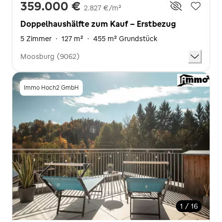
359.000 €
2.827 €/m²
Doppelhaushälfte zum Kauf - Erstbezug
5 Zimmer
·
127 m²
·
455 m² Grundstück
Moosburg (9062)
Immo Hoch2 GmbH
1 / 16