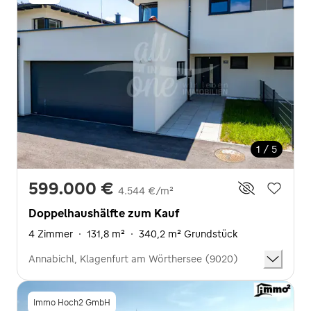
1 / 5
599.000 €
4.544 €/m²
Doppelhaushälfte zum Kauf
4 Zimmer
·
131,8 m²
·
340,2 m² Grundstück
Annabichl, Klagenfurt am Wörthersee (9020)
Immo Hoch2 GmbH