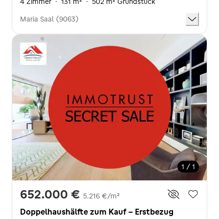
4 Zimmer
·
131 m²
·
502 m² Grundstück
Maria Saal (9063)
1 / 1
652.000 €
5.216 €/m²
Doppelhaushälfte zum Kauf - Erstbezug