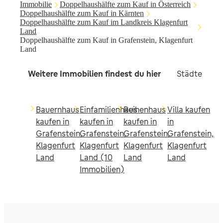
Immobilie
Doppelhaushälfte zum Kauf in Österreich
Doppelhaushälfte zum Kauf in Kärnten
Doppelhaushälfte zum Kauf im Landkreis Klagenfurt
Land
Doppelhaushälfte zum Kauf in Grafenstein, Klagenfurt
Land
Weitere Immobilien findest du hier
Städte in d
Bauernhaus
Einfamilienhaus
Reihenhaus
Villa kaufen
kaufen in
kaufen in
kaufen in
in
Grafenstein,
Grafenstein,
Grafenstein,
Grafenstein,
Klagenfurt
Klagenfurt
Klagenfurt
Klagenfurt
Land
Land (10
Land
Land
Immobilien)