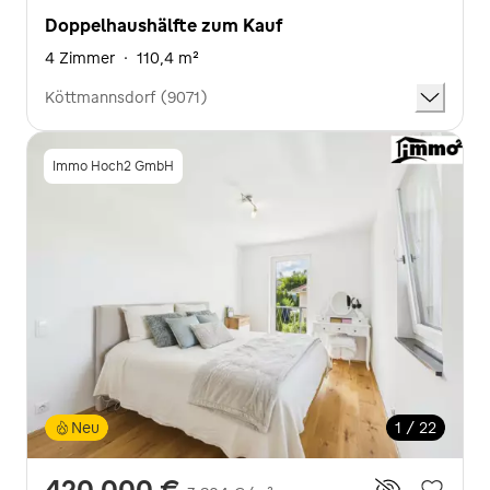
Doppelhaushälfte zum Kauf
4 Zimmer
·
110,4 m²
Köttmannsdorf (9071)
Immo Hoch2 GmbH
Neu
1 / 22
420.000 €