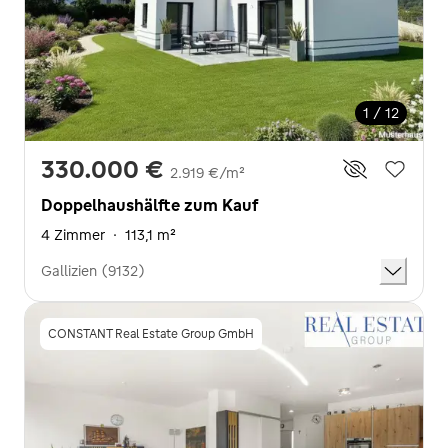
1 / 12
330.000 €
2.919 €/m²
Doppelhaushälfte zum Kauf
4 Zimmer
·
113,1 m²
Gallizien (9132)
CONSTANT Real Estate Group GmbH