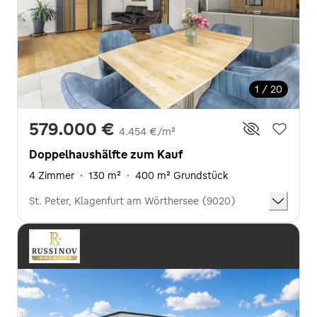
1 / 20
579.000 €
4.454 €/m²
Doppelhaushälfte zum Kauf
4 Zimmer
·
130 m²
·
400 m² Grundstück
St. Peter, Klagenfurt am Wörthersee (9020)