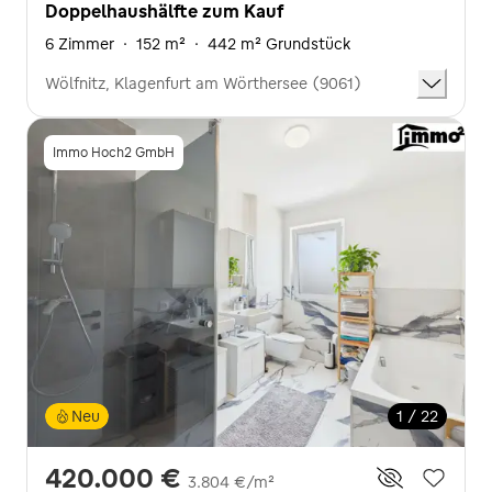
Doppelhaushälfte zum Kauf
6 Zimmer
·
152 m²
·
442 m² Grundstück
Wölfnitz, Klagenfurt am Wörthersee (9061)
Immo Hoch2 GmbH
Neu
1 / 22
420.000 €
3.804 €/m²