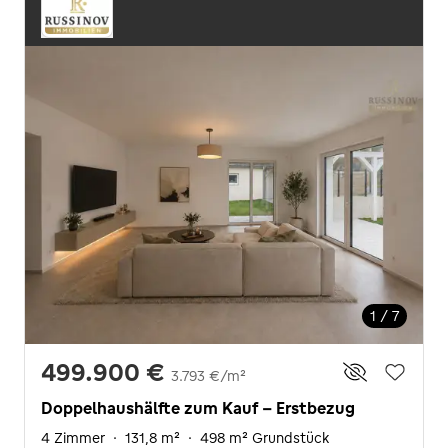
1 / 7
499.900 €
3.793 €/m²
Doppelhaushälfte zum Kauf - Erstbezug
4 Zimmer
·
131,8 m²
·
498 m² Grundstück