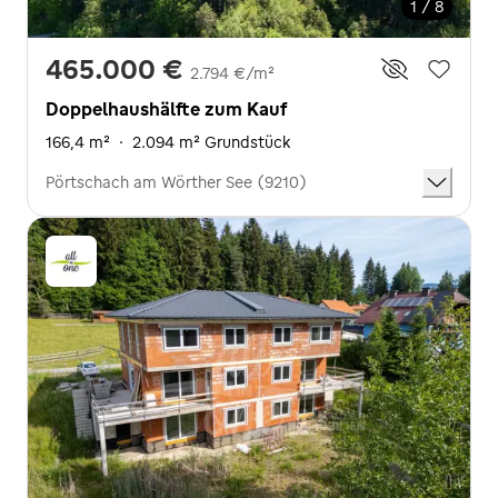
1 / 8
465.000 €
2.794 €/m²
Doppelhaushälfte zum Kauf
166,4 m²
·
2.094 m² Grundstück
Pörtschach am Wörther See (9210)