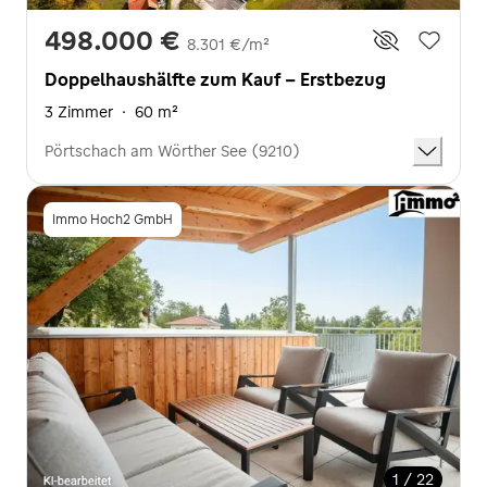
498.000 €
8.301 €/m²
Doppelhaushälfte zum Kauf - Erstbezug
3 Zimmer
·
60 m²
Pörtschach am Wörther See (9210)
Immo Hoch2 GmbH
1 / 22