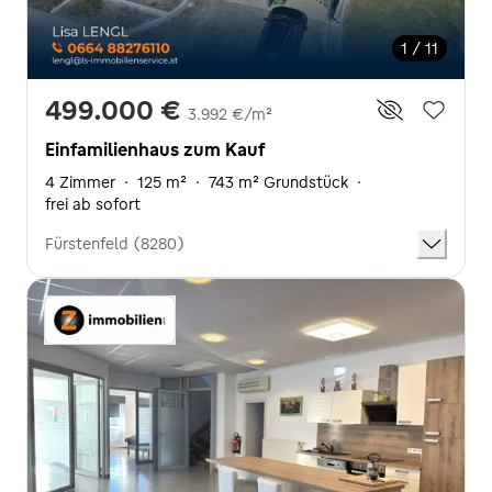
1 / 11
499.000 €
3.992 €/m²
Einfamilienhaus zum Kauf
4 Zimmer
·
125 m²
·
743 m² Grundstück
·
frei ab sofort
Fürstenfeld (8280)