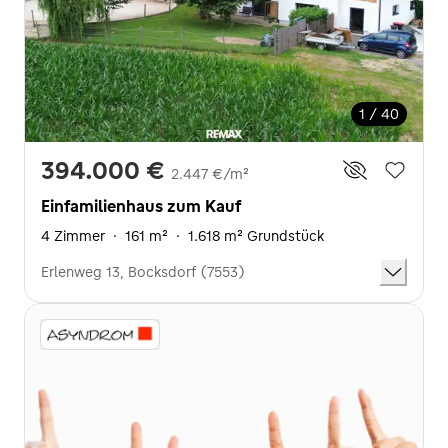
1 / 40
394.000 €
2.447 €/m²
Einfamilienhaus zum Kauf
4 Zimmer
·
161 m²
·
1.618 m² Grundstück
Erlenweg 13, Bocksdorf (7553)