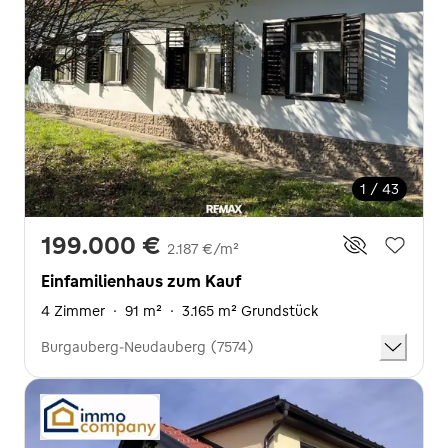
1 / 43
199.000 €
2.187 €/m²
Einfamilienhaus zum Kauf
4 Zimmer
·
91 m²
·
3.165 m² Grundstück
Burgauberg-Neudauberg (7574)