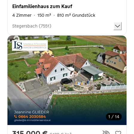
Einfamilienhaus zum Kauf
4 Zimmer
·
150 m²
·
810 m² Grundstück
Stegersbach (7551)
1 / 14
315.000 €