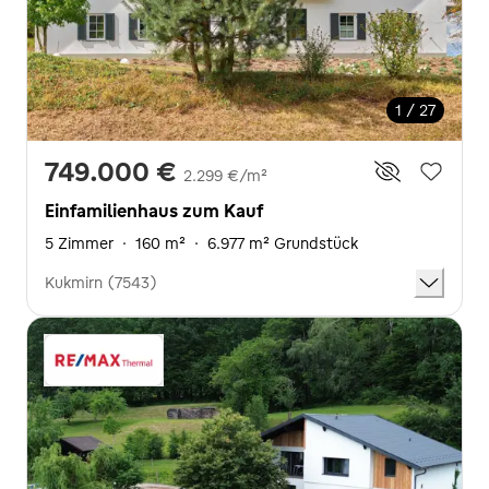
1 / 27
749.000 €
2.299 €/m²
Einfamilienhaus zum Kauf
5 Zimmer
·
160 m²
·
6.977 m² Grundstück
Kukmirn (7543)