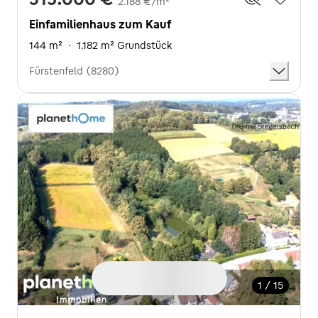
2.188 €/m²
Einfamilienhaus zum Kauf
144 m²
·
1.182 m² Grundstück
Fürstenfeld (8280)
1 / 15