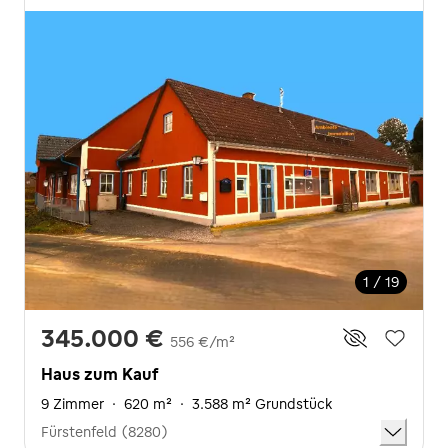
1 / 19
345.000 €
556 €/m²
Haus zum Kauf
9 Zimmer
·
620 m²
·
3.588 m² Grundstück
Fürstenfeld (8280)