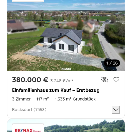
1 / 26
380.000 €
3.248 €/m²
Einfamilienhaus zum Kauf - Erstbezug
3 Zimmer
·
117 m²
·
1.333 m² Grundstück
Bocksdorf (7553)