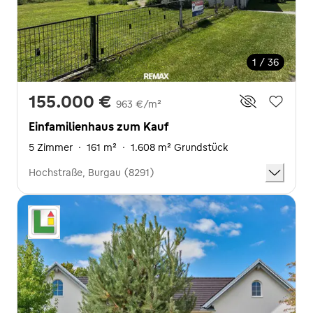
1 / 36
155.000 €
963 €/m²
Einfamilienhaus zum Kauf
5 Zimmer
·
161 m²
·
1.608 m² Grundstück
Hochstraße, Burgau (8291)