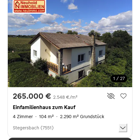
1 / 27
265.000 €
2.548 €/m²
Einfamilienhaus zum Kauf
4 Zimmer
·
104 m²
·
2.290 m² Grundstück
Stegersbach (7551)