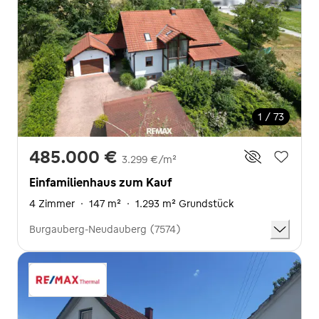
1 / 73
485.000 €
3.299 €/m²
Einfamilienhaus zum Kauf
4 Zimmer
·
147 m²
·
1.293 m² Grundstück
Burgauberg-Neudauberg (7574)