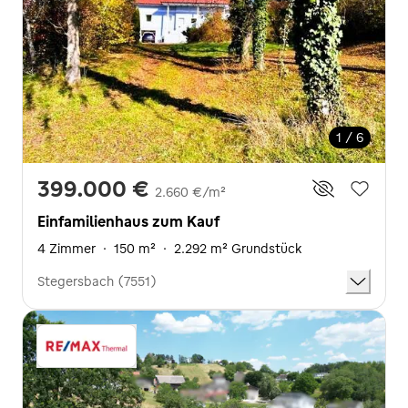
1 / 6
399.000 €
2.660 €/m²
Einfamilienhaus zum Kauf
4 Zimmer
·
150 m²
·
2.292 m² Grundstück
Stegersbach (7551)