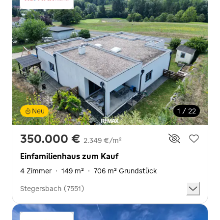
Neu
1 / 22
350.000 €
2.349 €/m²
Einfamilienhaus zum Kauf
4 Zimmer
·
149 m²
·
706 m² Grundstück
Stegersbach (7551)