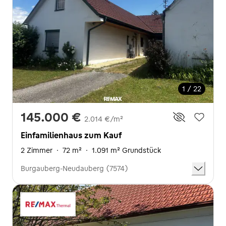
1 / 22
145.000 €
2.014 €/m²
Einfamilienhaus zum Kauf
2 Zimmer
·
72 m²
·
1.091 m² Grundstück
Burgauberg-Neudauberg (7574)