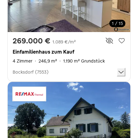
1 / 15
269.000 €
1.089 €/m²
Einfamilienhaus zum Kauf
4 Zimmer
·
246,9 m²
·
1.190 m² Grundstück
Bocksdorf (7553)