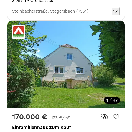
3.257 m² Grundstück
Steinbacherstraße, Stegersbach (7551)
1 / 47
170.000 €
1.133 €/m²
Einfamilienhaus zum Kauf