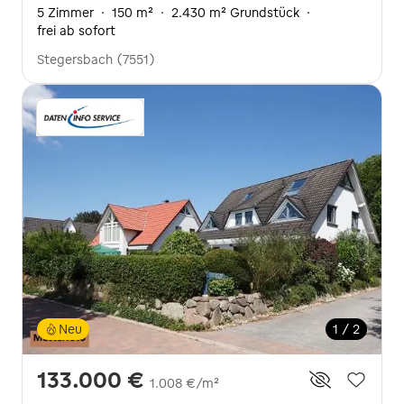
5 Zimmer
·
150 m²
·
2.430 m² Grundstück
·
frei ab sofort
Stegersbach (7551)
Neu
1 / 2
133.000 €
1.008 €/m²