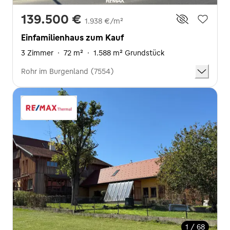
139.500 €
1.938 €/m²
Einfamilienhaus zum Kauf
3 Zimmer
·
72 m²
·
1.588 m² Grundstück
Rohr im Burgenland (7554)
1 / 68