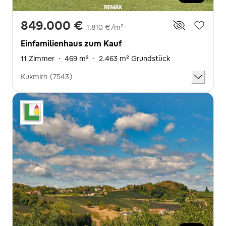
849.000 €
1.810 €/m²
Einfamilienhaus zum Kauf
11 Zimmer
·
469 m²
·
2.463 m² Grundstück
Kukmirn (7543)