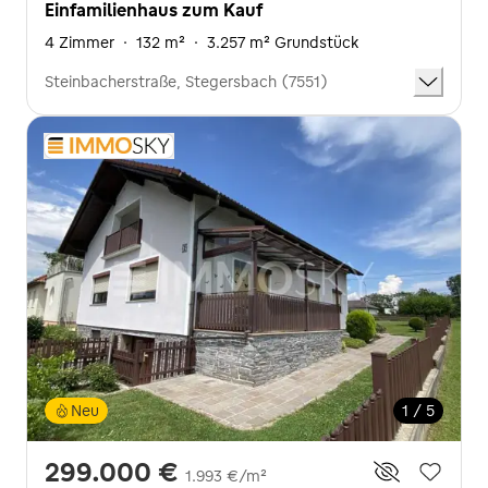
Einfamilienhaus zum Kauf
4 Zimmer
·
132 m²
·
3.257 m² Grundstück
Steinbacherstraße, Stegersbach (7551)
Neu
1 / 5
299.000 €
1.993 €/m²