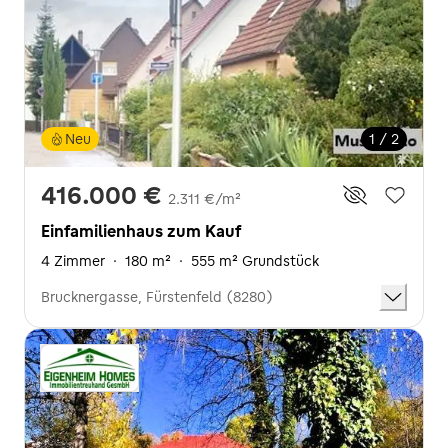
Neu
1 / 2
416.000 €
2.311 €/m²
Einfamilienhaus zum Kauf
4 Zimmer
·
180 m²
·
555 m² Grundstück
Brucknergasse, Fürstenfeld (8280)