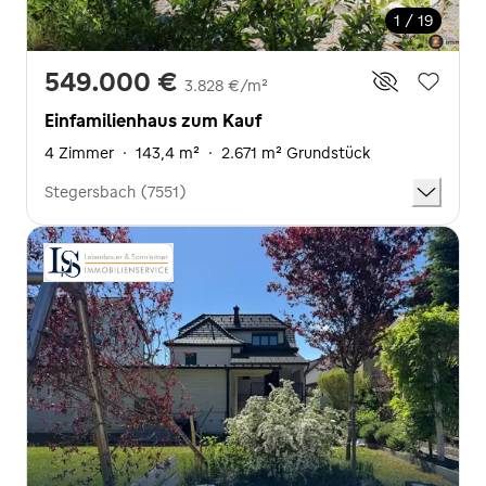
1 / 19
549.000 €
3.828 €/m²
Einfamilienhaus zum Kauf
4 Zimmer
·
143,4 m²
·
2.671 m² Grundstück
Stegersbach (7551)