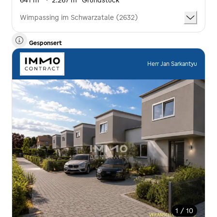
641 m²
·
2.267 m² Grundstück
Wimpassing im Schwarzatale (2632)
Gesponsert
Herr Jan Sarkantyu
1 / 10