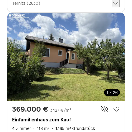
Ternitz (2630)
1 / 26
369.000 €
3.127 €/m²
Einfamilienhaus zum Kauf
4 Zimmer
·
118 m²
·
1.165 m² Grundstück