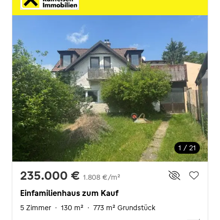
1 / 21
235.000 €
1.808 €/m²
Einfamilienhaus zum Kauf
5 Zimmer
·
130 m²
·
773 m² Grundstück