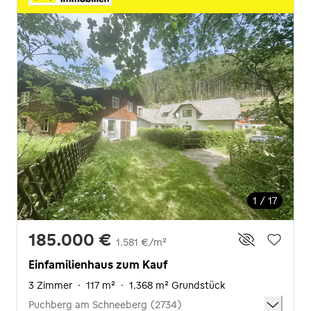
1 / 17
185.000 €
1.581 €/m²
Einfamilienhaus zum Kauf
3 Zimmer
·
117 m²
·
1.368 m² Grundstück
Puchberg am Schneeberg (2734)