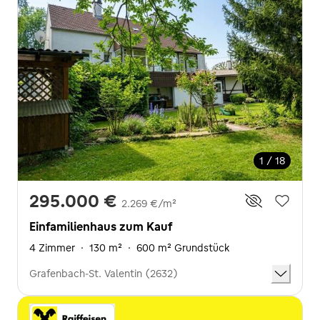
1 / 18
295.000 €
2.269 €/m²
Einfamilienhaus zum Kauf
4 Zimmer
·
130 m²
·
600 m² Grundstück
Grafenbach-St. Valentin (2632)