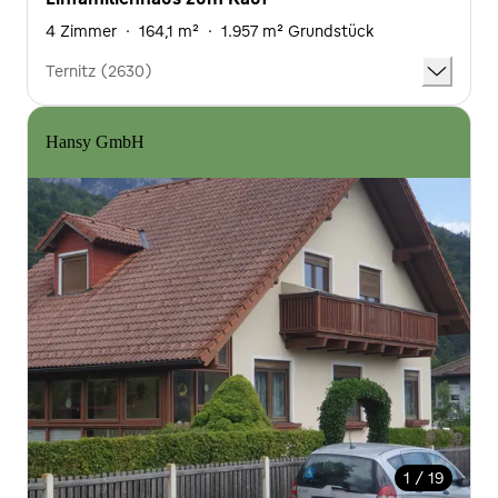
4 Zimmer
·
164,1 m²
·
1.957 m² Grundstück
Ternitz (2630)
Hansy GmbH
1 / 19