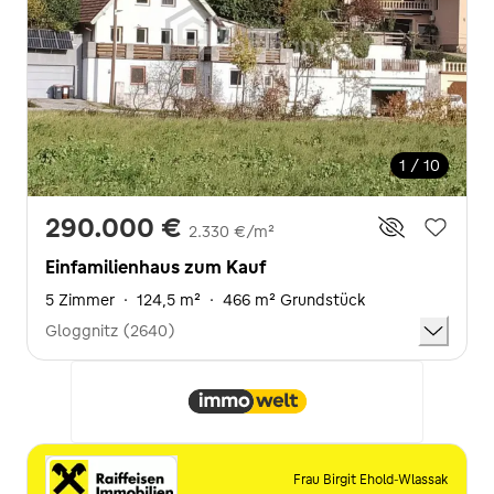
1 / 10
290.000 €
2.330 €/m²
Einfamilienhaus zum Kauf
5 Zimmer
·
124,5 m²
·
466 m² Grundstück
Gloggnitz (2640)
Frau Birgit Ehold-Wlassak