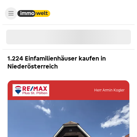
1.224 Einfamilienhäuser kaufen in
Niederösterreich
Herr Armin Kogler