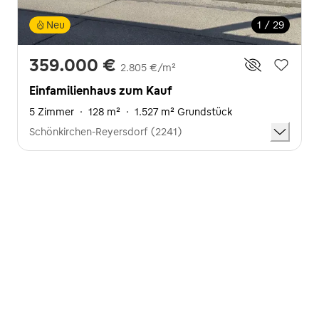
Neu
1 / 29
359.000 €
2.805 €/m²
Einfamilienhaus zum Kauf
5 Zimmer
·
128 m²
·
1.527 m² Grundstück
Schönkirchen-Reyersdorf (2241)