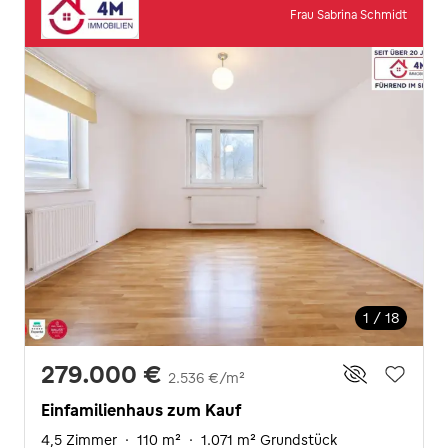
Frau Sabrina Schmidt
1 / 18
279.000 €
2.536 €/m²
Einfamilienhaus zum Kauf
4,5 Zimmer
·
110 m²
·
1.071 m² Grundstück