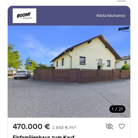
Nikita Neznamov
1 / 21
470.000 €
2.848 €/m²
Einfamilienhaus zum Kauf