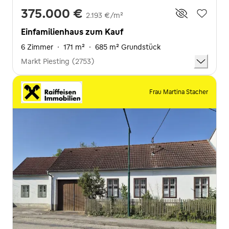
375.000 €
2.193 €/m²
Einfamilienhaus zum Kauf
6 Zimmer
·
171 m²
·
685 m² Grundstück
Markt Piesting (2753)
Frau Martina Stacher