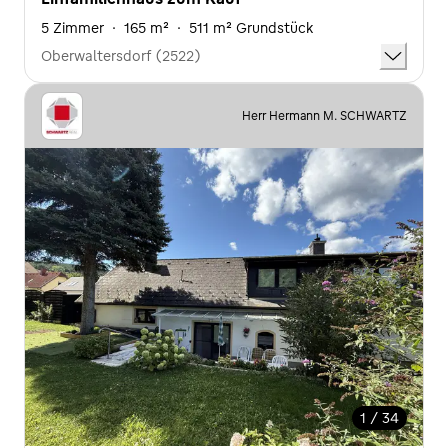
5 Zimmer
·
165 m²
·
511 m² Grundstück
Oberwaltersdorf (2522)
Herr Hermann M. SCHWARTZ
1 / 34