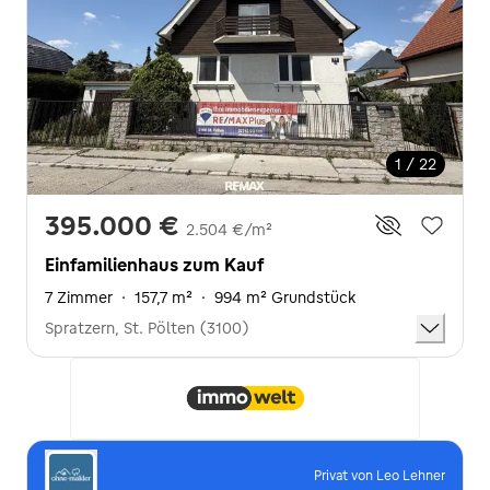
1 / 22
395.000 €
2.504 €/m²
Einfamilienhaus zum Kauf
7 Zimmer
·
157,7 m²
·
994 m² Grundstück
Spratzern, St. Pölten (3100)
Privat von Leo Lehner