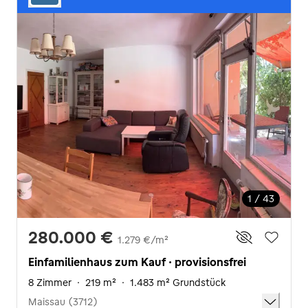
1 / 43
280.000 €
1.279 €/m²
Einfamilienhaus zum Kauf · provisionsfrei
8 Zimmer
·
219 m²
·
1.483 m² Grundstück
Maissau (3712)