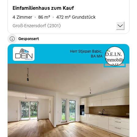
Einfamilienhaus zum Kauf
4 Zimmer
·
86 m²
·
472 m² Grundstück
Groß-Enzersdorf (2301)
Gesponsert
Herr Stjepan Babic,
BA MA