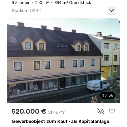
9 Zimmer
·
250 m²
·
894 m² Grundstück
Gratkorn (8101)
1 / 56
520.000 €
517 €/m²
Gewerbeobjekt zum Kauf · als Kapitalanlage