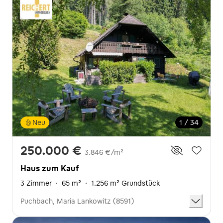
Neu
1 / 34
250.000 €
3.846 €/m²
Haus zum Kauf
3 Zimmer
·
65 m²
·
1.256 m² Grundstück
Puchbach, Maria Lankowitz (8591)