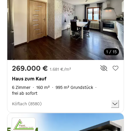
1 / 15
269.000 €
1.681 €/m²
Haus zum Kauf
6 Zimmer
·
160 m²
·
995 m² Grundstück
·
frei ab sofort
Köflach (8580)