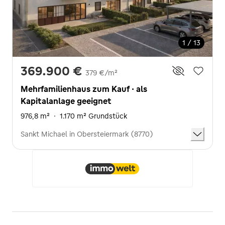
1 / 13
369.900 €
379 €/m²
Mehrfamilienhaus zum Kauf · als
Kapitalanlage geeignet
976,8 m²
·
1.170 m² Grundstück
Sankt Michael in Obersteiermark (8770)