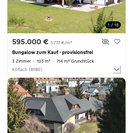
1 / 18
595.000 €
5.777 €/m²
Bungalow zum Kauf · provisionsfrei
3 Zimmer
·
103 m²
·
714 m² Grundstück
Köflach (8580)