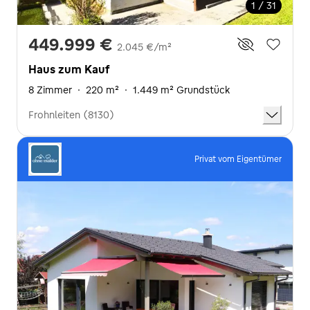
1 / 31
449.999 €
2.045 €/m²
Haus zum Kauf
8 Zimmer
·
220 m²
·
1.449 m² Grundstück
Frohnleiten (8130)
Privat vom Eigentümer