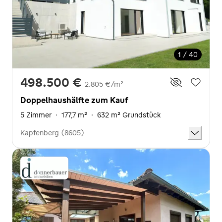
1 / 40
498.500 €
2.805 €/m²
Doppelhaushälfte zum Kauf
5 Zimmer
·
177,7 m²
·
632 m² Grundstück
Kapfenberg (8605)