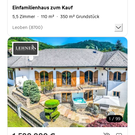
Einfamilienhaus zum Kauf
5,5 Zimmer
·
110 m²
·
350 m² Grundstück
Leoben (8700)
1 / 99