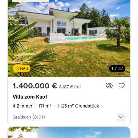
Neu
1 / 37
1.400.000 €
8.187 €/m²
Villa zum Kauf
4 Zimmer
·
171 m²
·
1.123 m² Grundstück
Gratkorn (8101)