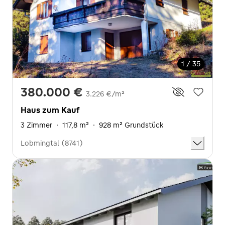
1 / 35
380.000 €
3.226 €/m²
Haus zum Kauf
3 Zimmer
·
117,8 m²
·
928 m² Grundstück
Lobmingtal (8741)