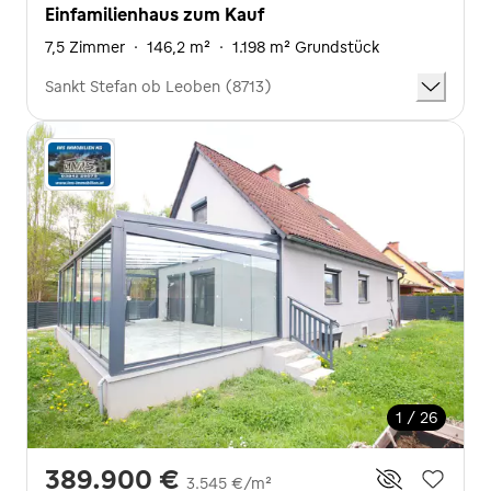
Einfamilienhaus zum Kauf
7,5 Zimmer
·
146,2 m²
·
1.198 m² Grundstück
Sankt Stefan ob Leoben (8713)
1 / 26
389.900 €
3.545 €/m²