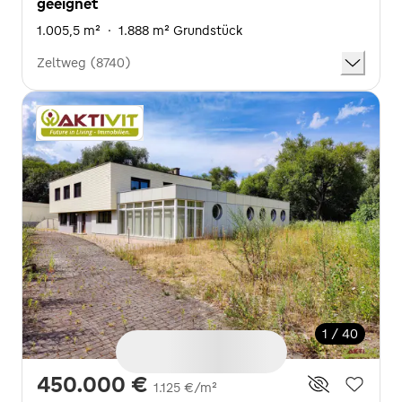
geeignet
1.005,5 m²
·
1.888 m² Grundstück
Zeltweg (8740)
1 / 40
450.000 €
1.125 €/m²