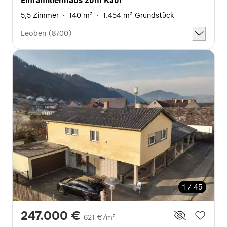
Einfamilienhaus zum Kauf
5,5 Zimmer
·
140 m²
·
1.454 m² Grundstück
Leoben (8700)
1 / 45
247.000 €
621 €/m²