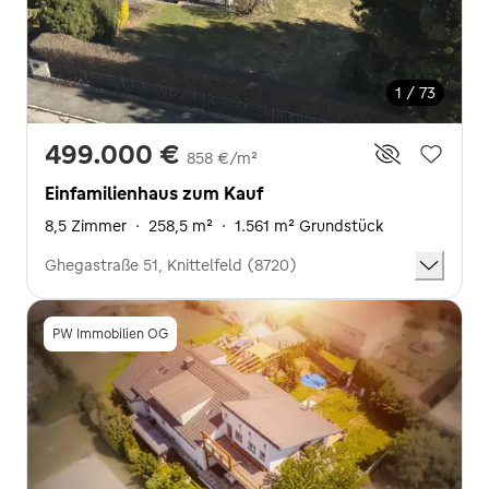
1 / 73
499.000 €
858 €/m²
Einfamilienhaus zum Kauf
8,5 Zimmer
·
258,5 m²
·
1.561 m² Grundstück
Ghegastraße 51, Knittelfeld (8720)
PW Immobilien OG