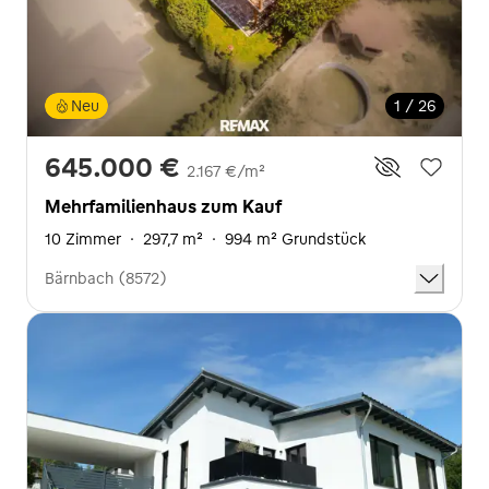
Neu
1 / 26
645.000 €
2.167 €/m²
Mehrfamilienhaus zum Kauf
10 Zimmer
·
297,7 m²
·
994 m² Grundstück
Bärnbach (8572)