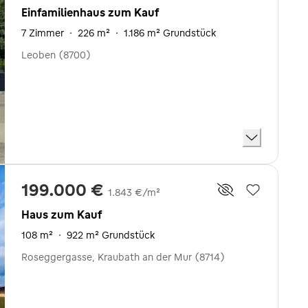
Einfamilienhaus zum Kauf
7 Zimmer
·
226 m²
·
1.186 m² Grundstück
Leoben (8700)
199.000 €
1.843 €/m²
Haus zum Kauf
108 m²
·
922 m² Grundstück
Roseggergasse, Kraubath an der Mur (8714)