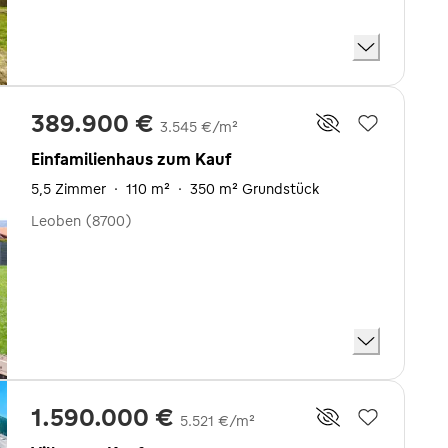
389.900 €
3.545 €/m²
Einfamilienhaus zum Kauf
5,5 Zimmer
·
110 m²
·
350 m² Grundstück
Leoben (8700)
1.590.000 €
5.521 €/m²