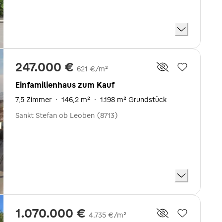
247.000 €
621 €/m²
Einfamilienhaus zum Kauf
7,5 Zimmer
·
146,2 m²
·
1.198 m² Grundstück
Sankt Stefan ob Leoben (8713)
1.070.000 €
4.735 €/m²