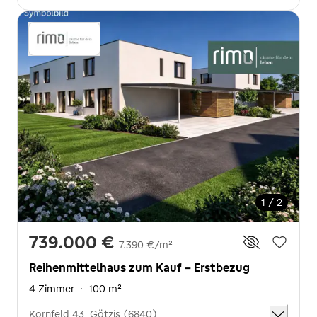
1 / 2
739.000 €
7.390 €/m²
Reihenmittelhaus zum Kauf - Erstbezug
4 Zimmer
·
100 m²
Kornfeld 43, Götzis (6840)