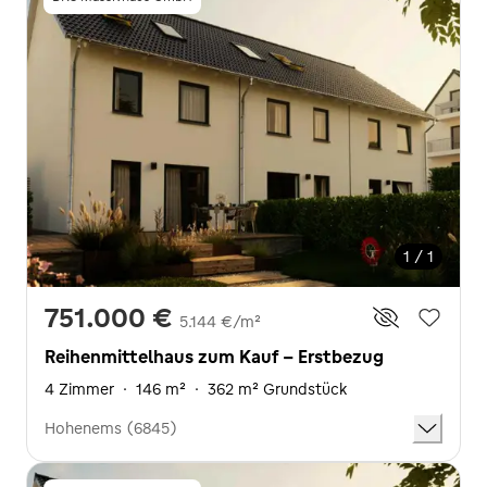
1 / 1
751.000 €
5.144 €/m²
Reihenmittelhaus zum Kauf - Erstbezug
4 Zimmer
·
146 m²
·
362 m² Grundstück
Hohenems (6845)