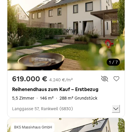
1 / 7
619.000 €
4.240 €/m²
Reihenendhaus zum Kauf - Erstbezug
5,5 Zimmer
·
146 m²
·
288 m² Grundstück
Langgasse 57, Rankweil (6830)
BKS Massivhaus GmbH