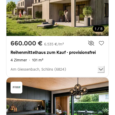
1 / 8
660.000 €
6.535 €/m²
Reihenmittelhaus zum Kauf · provisionsfrei
4 Zimmer
·
101 m²
Am Giessenbach, Schlins (6824)