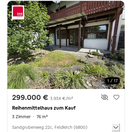
1 / 17
299.000 €
3.934 €/m²
Reihenmittelhaus zum Kauf
3 Zimmer
·
76 m²
Sandgrubenweg 22c, Feldkirch (6800)