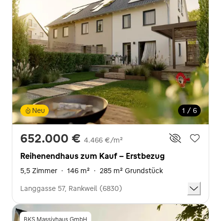
Neu
1 / 6
652.000 €
4.466 €/m²
Reihenendhaus zum Kauf - Erstbezug
5,5 Zimmer
·
146 m²
·
285 m² Grundstück
Langgasse 57, Rankweil (6830)
BKS Massivhaus GmbH