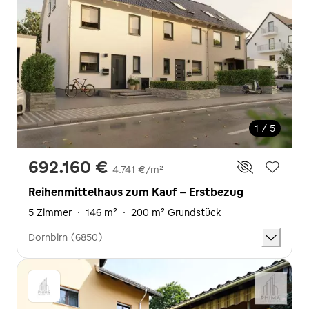
1 / 5
692.160 €
4.741 €/m²
Reihenmittelhaus zum Kauf - Erstbezug
5 Zimmer
·
146 m²
·
200 m² Grundstück
Dornbirn (6850)