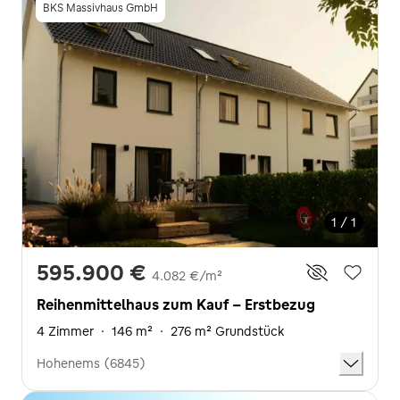
BKS Massivhaus GmbH
1 / 1
595.900 €
4.082 €/m²
Reihenmittelhaus zum Kauf - Erstbezug
4 Zimmer
·
146 m²
·
276 m² Grundstück
Hohenems (6845)