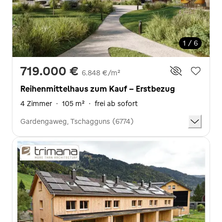
1 / 6
719.000 €
6.848 €/m²
Reihenmittelhaus zum Kauf - Erstbezug
4 Zimmer
·
105 m²
·
frei ab sofort
Gardengaweg, Tschagguns (6774)