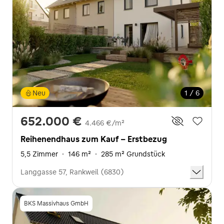
Neu
1 / 6
652.000 €
4.466 €/m²
Reihenendhaus zum Kauf - Erstbezug
5,5 Zimmer
·
146 m²
·
285 m² Grundstück
Langgasse 57, Rankweil (6830)
BKS Massivhaus GmbH