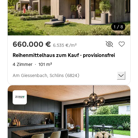
1 / 8
660.000 €
6.535 €/m²
Reihenmittelhaus zum Kauf · provisionsfrei
4 Zimmer
·
101 m²
Am Giessenbach, Schlins (6824)