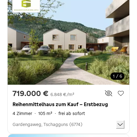
1 / 6
719.000 €
6.848 €/m²
Reihenmittelhaus zum Kauf - Erstbezug
4 Zimmer
·
105 m²
·
frei ab sofort
Gardengaweg, Tschagguns (6774)