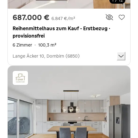
1 / 12
687.000 €
6.847 €/m²
Reihenmittelhaus zum Kauf - Erstbezug ·
provisionsfrei
6 Zimmer
·
100,3 m²
Lange Äcker 10, Dornbirn (6850)