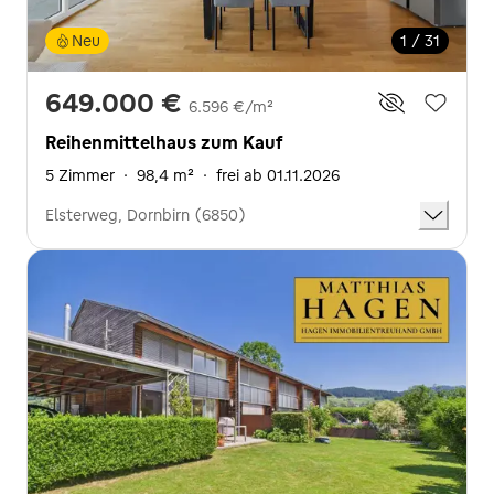
Neu
1 / 31
649.000 €
6.596 €/m²
Reihenmittelhaus zum Kauf
5 Zimmer
·
98,4 m²
·
frei ab 01.11.2026
Elsterweg, Dornbirn (6850)