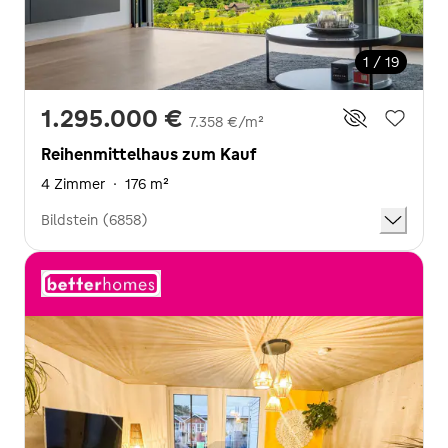
1 / 19
1.295.000 €
7.358 €/m²
Reihenmittelhaus zum Kauf
4 Zimmer
·
176 m²
Bildstein (6858)