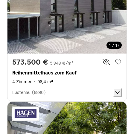
1 / 17
573.500 €
5.949 €/m²
Reihenmittelhaus zum Kauf
4 Zimmer
·
96,4 m²
Lustenau (6890)