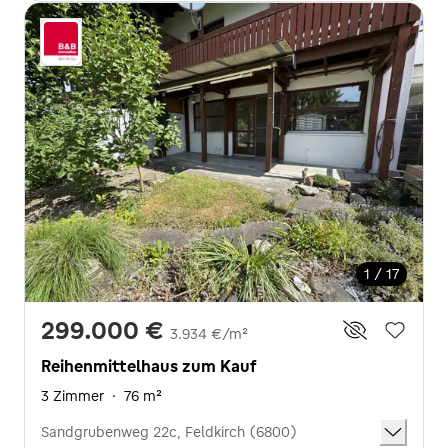
1 / 17
299.000 €
3.934 €/m²
Reihenmittelhaus zum Kauf
3 Zimmer
·
76 m²
Sandgrubenweg 22c, Feldkirch (6800)