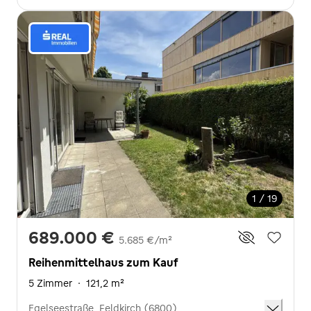
1 / 19
689.000 €
5.685 €/m²
Reihenmittelhaus zum Kauf
5 Zimmer
·
121,2 m²
Egelseestraße, Feldkirch (6800)