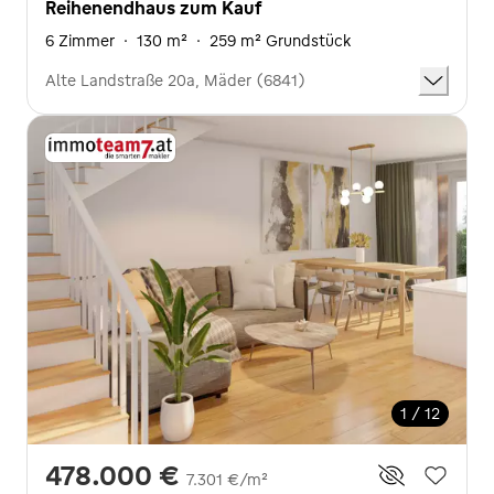
Reihenendhaus zum Kauf
6 Zimmer
·
130 m²
·
259 m² Grundstück
Alte Landstraße 20a, Mäder (6841)
1 / 12
478.000 €
7.301 €/m²