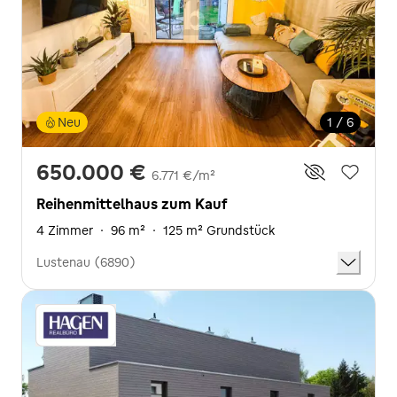
Neu
1 / 6
650.000 €
6.771 €/m²
Reihenmittelhaus zum Kauf
4 Zimmer
·
96 m²
·
125 m² Grundstück
Lustenau (6890)