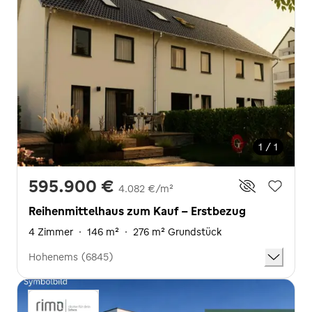
1 / 1
595.900 €
4.082 €/m²
Reihenmittelhaus zum Kauf - Erstbezug
4 Zimmer
·
146 m²
·
276 m² Grundstück
Hohenems (6845)