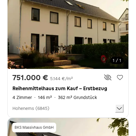
1 / 1
751.000 €
5.144 €/m²
Reihenmittelhaus zum Kauf - Erstbezug
4 Zimmer
·
146 m²
·
362 m² Grundstück
Hohenems (6845)
BKS Massivhaus GmbH