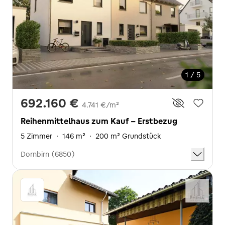
1 / 5
692.160 €
4.741 €/m²
Reihenmittelhaus zum Kauf - Erstbezug
5 Zimmer
·
146 m²
·
200 m² Grundstück
Dornbirn (6850)