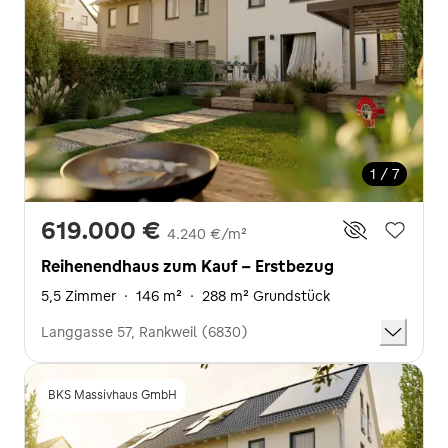
1 / 7
619.000 €
4.240 €/m²
Reihenendhaus zum Kauf - Erstbezug
5,5 Zimmer
·
146 m²
·
288 m² Grundstück
Langgasse 57, Rankweil (6830)
BKS Massivhaus GmbH