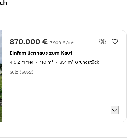
rch
870.000 €
7.909 €/m²
Einfamilienhaus zum Kauf
4,5 Zimmer
·
110 m²
·
351 m² Grundstück
Sulz (6832)