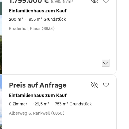
1.799.000 €
8.995 €/m²
Einfamilienhaus zum Kauf
200 m²
·
955 m² Grundstück
Bruderhof, Klaus (6833)
Preis auf Anfrage
Einfamilienhaus zum Kauf
6 Zimmer
·
129,5 m²
·
753 m² Grundstück
Alberweg 6, Rankweil (6830)