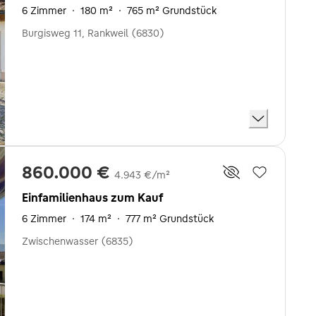
6 Zimmer
·
180 m²
·
765 m² Grundstück
Burgisweg 11, Rankweil (6830)
860.000 €
4.943 €/m²
Einfamilienhaus zum Kauf
6 Zimmer
·
174 m²
·
777 m² Grundstück
Zwischenwasser (6835)