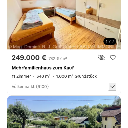
1 / 7
249.000 €
732 €/m²
Mehrfamilienhaus zum Kauf
11 Zimmer
·
340 m²
·
1.000 m² Grundstück
Völkermarkt (9100)