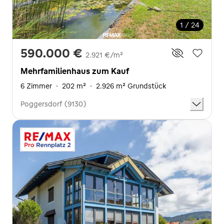
1 / 24
590.000 €
2.921 €/m²
Mehrfamilienhaus zum Kauf
6 Zimmer
·
202 m²
·
2.926 m² Grundstück
Poggersdorf (9130)