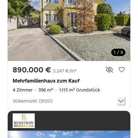
1 / 9
890.000 €
2.247 €/m²
Mehrfamilienhaus zum Kauf
4 Zimmer
·
396 m²
·
1.113 m² Grundstück
Völkermarkt (9100)