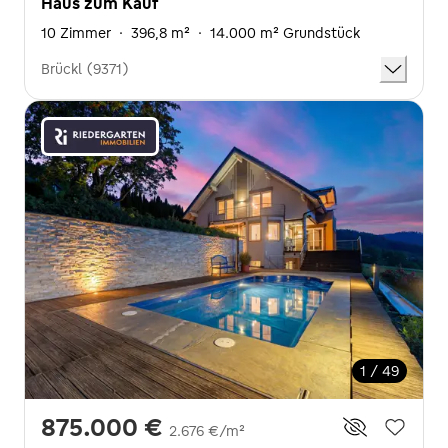
Haus zum Kauf
10 Zimmer
·
396,8 m²
·
14.000 m² Grundstück
Brückl (9371)
1 / 49
875.000 €
2.676 €/m²