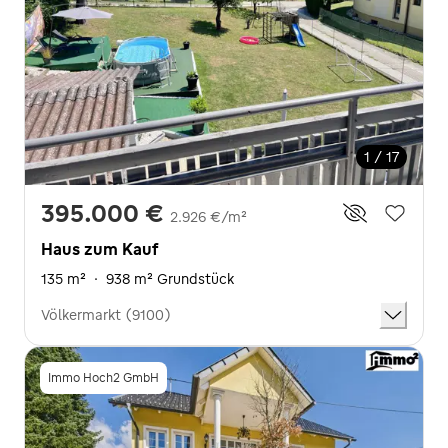
1 / 17
395.000 €
2.926 €/m²
Haus zum Kauf
135 m²
·
938 m² Grundstück
Völkermarkt (9100)
Immo Hoch2 GmbH