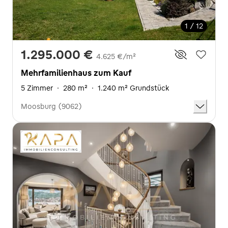
1 / 12
1.295.000 €
4.625 €/m²
Mehrfamilienhaus zum Kauf
5 Zimmer
·
280 m²
·
1.240 m² Grundstück
Moosburg (9062)