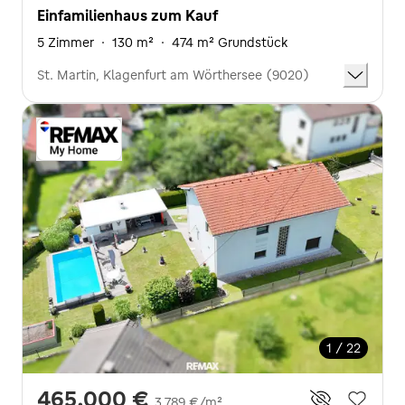
Einfamilienhaus zum Kauf
5 Zimmer
·
130 m²
·
474 m² Grundstück
St. Martin, Klagenfurt am Wörthersee (9020)
1 / 22
465.000 €
3.789 €/m²