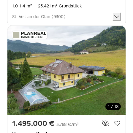
1.011,4 m²
·
25.421 m² Grundstück
St. Veit an der Glan (9300)
1 / 18
1.495.000 €
3.768 €/m²