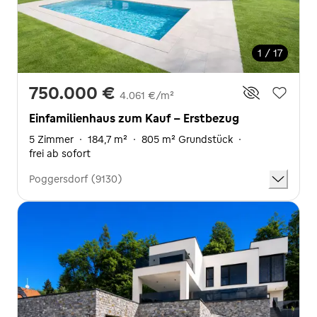
1 / 17
750.000 €
4.061 €/m²
Einfamilienhaus zum Kauf - Erstbezug
5 Zimmer
·
184,7 m²
·
805 m² Grundstück
·
frei ab sofort
Poggersdorf (9130)