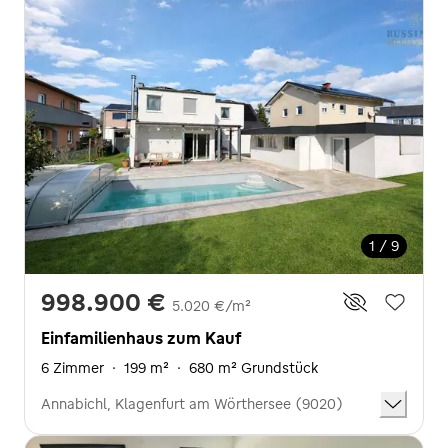
1 / 9
998.900 €
5.020 €/m²
Einfamilienhaus zum Kauf
6 Zimmer
·
199 m²
·
680 m² Grundstück
Annabichl, Klagenfurt am Wörthersee (9020)