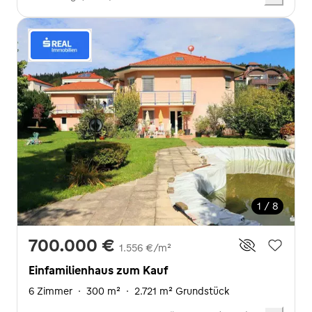
1 / 8
700.000 €
1.556 €/m²
Einfamilienhaus zum Kauf
6 Zimmer
·
300 m²
·
2.721 m² Grundstück