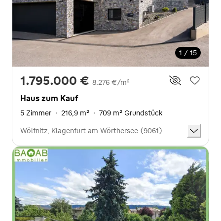
1 / 15
1.795.000 €
8.276 €/m²
Haus zum Kauf
5 Zimmer
·
216,9 m²
·
709 m² Grundstück
Wölfnitz, Klagenfurt am Wörthersee (9061)