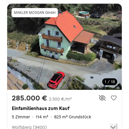
MAKLER MOSGAN GmbH
1 / 18
285.000 €
2.500 €/m²
Einfamilienhaus zum Kauf
5 Zimmer
·
114 m²
·
823 m² Grundstück
Wolfsberg (9400)