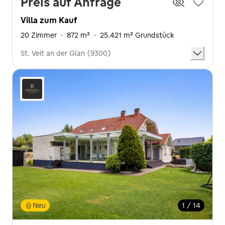
Preis auf Anfrage
Villa zum Kauf
20 Zimmer
·
872 m²
·
25.421 m² Grundstück
St. Veit an der Glan (9300)
Neu
1 / 14