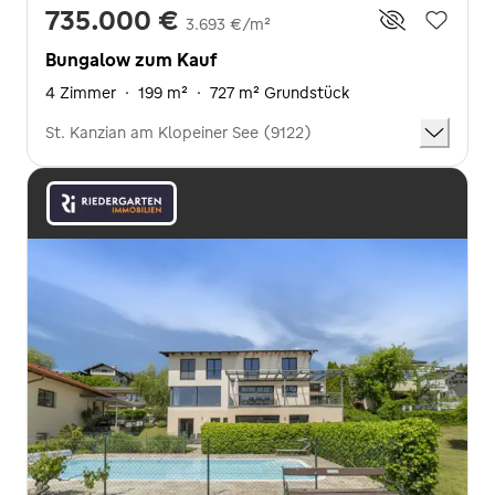
735.000 €
3.693 €/m²
Bungalow zum Kauf
4 Zimmer
·
199 m²
·
727 m² Grundstück
St. Kanzian am Klopeiner See (9122)