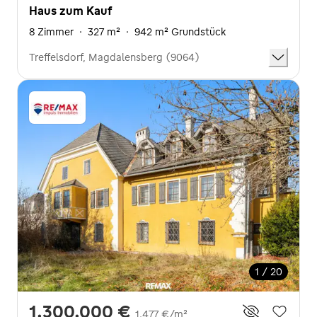
Haus zum Kauf
8 Zimmer
·
327 m²
·
942 m² Grundstück
Treffelsdorf, Magdalensberg (9064)
1 / 20
1.300.000 €
1.477 €/m²