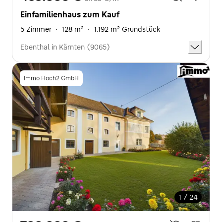
Einfamilienhaus zum Kauf
5 Zimmer
·
128 m²
·
1.192 m² Grundstück
Ebenthal in Kärnten (9065)
Immo Hoch2 GmbH
1 / 24