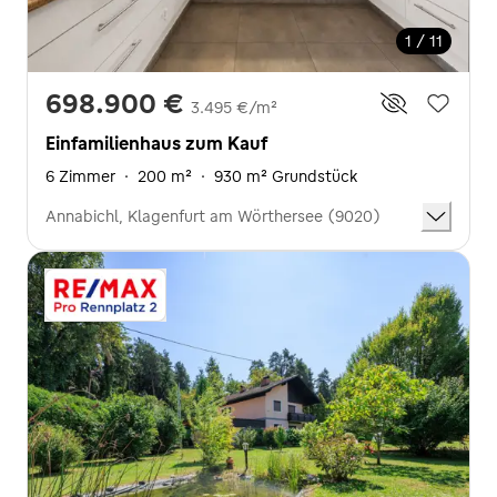
1 / 11
698.900 €
3.495 €/m²
Einfamilienhaus zum Kauf
6 Zimmer
·
200 m²
·
930 m² Grundstück
Annabichl, Klagenfurt am Wörthersee (9020)