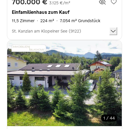
700.000 €
3.125 €/m²
Einfamilienhaus zum Kauf
11,5 Zimmer
·
224 m²
·
7.054 m² Grundstück
St. Kanzian am Klopeiner See (9122)
1 / 44