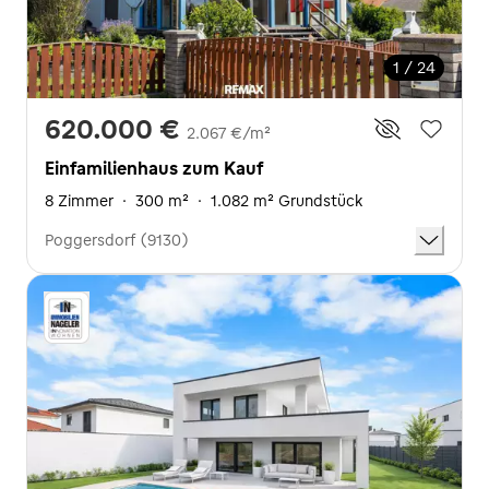
1 / 24
620.000 €
2.067 €/m²
Einfamilienhaus zum Kauf
8 Zimmer
·
300 m²
·
1.082 m² Grundstück
Poggersdorf (9130)