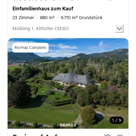
Einfamilienhaus zum Kauf
23 Zimmer
·
880 m²
·
9.710 m² Grundstück
Mölbling 1, Althofen (9330)
Re/max Complete
1 / 9