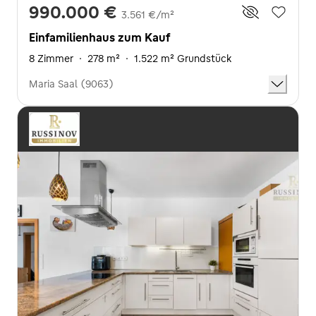
990.000 €
3.561 €/m²
Einfamilienhaus zum Kauf
8 Zimmer
·
278 m²
·
1.522 m² Grundstück
Maria Saal (9063)