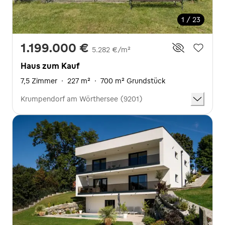
1 / 23
1.199.000 €
5.282 €/m²
Haus zum Kauf
7,5 Zimmer
·
227 m²
·
700 m² Grundstück
Krumpendorf am Wörthersee (9201)