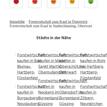
Immobilie
Forstwirtschaft zum Kauf in Österreich
Forstwirtschaft zum Kauf in Stadtschlaining, Oberwart
Städte in der Nähe
Forstwirtschaft
Forstwirtschaft
Forstwirtschaft
Forstwirtschaf
kaufen in Bad
kaufen in Markt
kaufen in
kaufen in Rohr
Blumau,
Sankt Martin,
Oberschützen,
bei Hartberg,
Hartberg-
Oberpullendorf
Oberwart
Hartberg-
Fürstenfeld
Fürstenfeld
Forstwirtschaft
Forstwirtschaft
Forstwirtschaft
kaufen in
kaufen in
Forstwirtschaf
kaufen in
Neuberg im
Ollersdorf im
kaufen in
Burgauberg-
Burgenland,
Burgenland,
Zöbern,
Neudauberg,
Güssing
Güssing
Neunkirchen