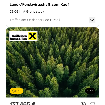
Land-/Forstwirtschaft zum Kauf
23.061 m² Grundstück
Treffen am Ossiacher See (9521)
Neu
1 / 1
137.465 €