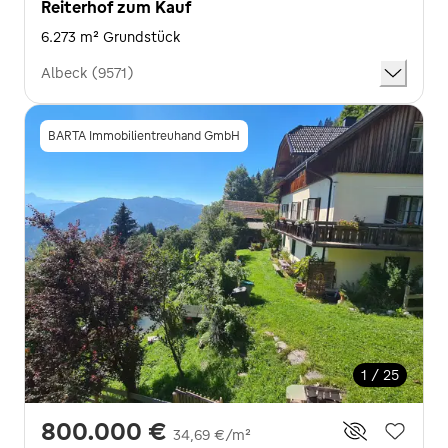
Reiterhof zum Kauf
6.273 m² Grundstück
Albeck (9571)
BARTA Immobilientreuhand GmbH
1 / 25
800.000 €
34,69 €/m²