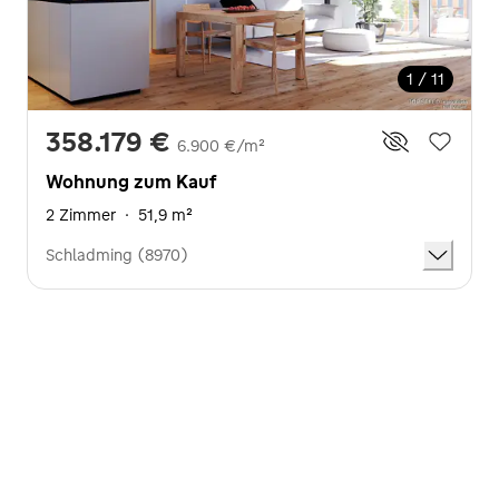
1 / 11
358.179 €
6.900 €/m²
Wohnung zum Kauf
2 Zimmer
·
51,9 m²
Schladming (8970)