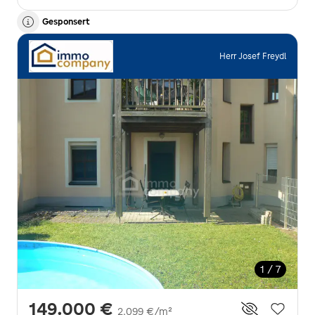
Gesponsert
Herr Josef Freydl
1 / 7
149.000 €
2.099 €/m²