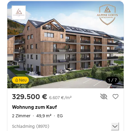
Neu
1 / 7
329.500 €
6.607 €/m²
Wohnung zum Kauf
2 Zimmer
·
49,9 m²
·
EG
Schladming (8970)