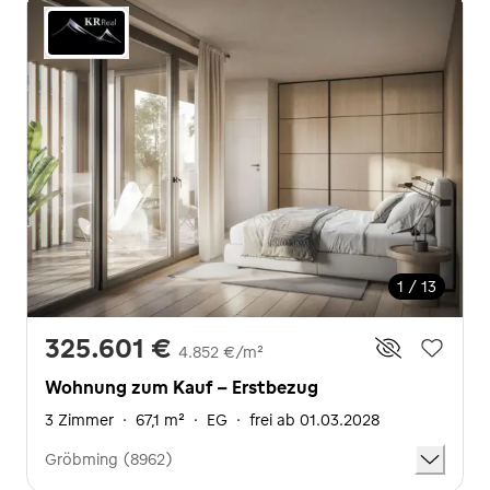
1 / 13
325.601 €
4.852 €/m²
Wohnung zum Kauf - Erstbezug
3 Zimmer
·
67,1 m²
·
EG
·
frei ab 01.03.2028
Gröbming (8962)