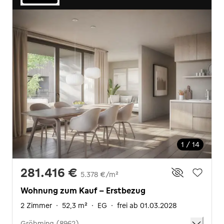
1 / 14
281.416 €
5.378 €/m²
Wohnung zum Kauf - Erstbezug
2 Zimmer
·
52,3 m²
·
EG
·
frei ab 01.03.2028
Gröbming (8962)