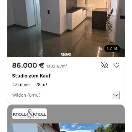
1 / 14
86.000 €
1.103 €/m²
Studio zum Kauf
1 Zimmer
·
78 m²
Wildon (8410)