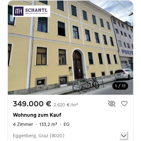
1 / 11
349.000 €
2.620 €/m²
Wohnung zum Kauf
4 Zimmer
·
133,2 m²
·
EG
Eggenberg, Graz (8020)