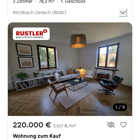
3 Zimmer
·
78,2 m²
·
1. Geschoss
Kirchbach-Zerlach (8082)
1 / 9
220.000 €
3.107 €/m²
Wohnung zum Kauf