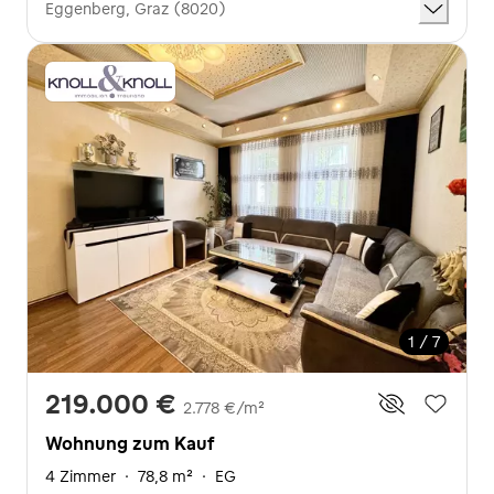
Eggenberg, Graz (8020)
1 / 7
219.000 €
2.778 €/m²
Wohnung zum Kauf
4 Zimmer
·
78,8 m²
·
EG