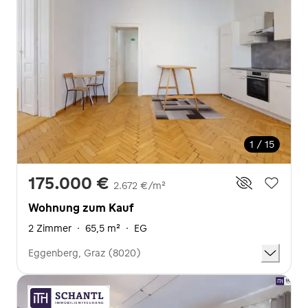
1 / 15
175.000 €
2.672 €/m²
Wohnung zum Kauf
2 Zimmer
·
65,5 m²
·
EG
Eggenberg, Graz (8020)