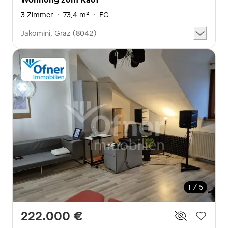
3 Zimmer
·
73,4 m²
·
EG
Jakomini, Graz (8042)
1 / 5
222.000 €