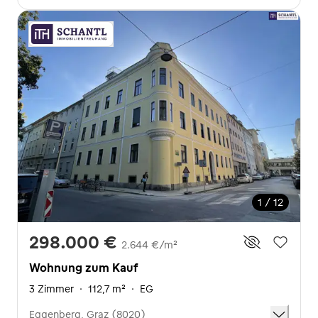
1 / 12
298.000 €
2.644 €/m²
Wohnung zum Kauf
3 Zimmer
·
112,7 m²
·
EG
Eggenberg, Graz (8020)