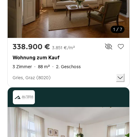
1 / 7
338.900 €
3.851 €/m²
Wohnung zum Kauf
3 Zimmer
·
88 m²
·
2. Geschoss
Gries, Graz (8020)