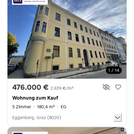
1 / 14
476.000 €
2.639 €/m²
Wohnung zum Kauf
5 Zimmer
·
180,4 m²
·
EG
Eggenberg, Graz (8020)