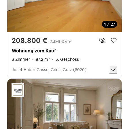
1 / 27
208.800 €
2.396 €/m²
Wohnung zum Kauf
3 Zimmer
·
87,2 m²
·
3. Geschoss
Josef-Huber-Gasse, Gries, Graz (8020)