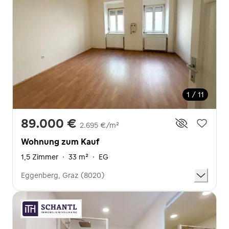
1 / 11
89.000 €
2.695 €/m²
Wohnung zum Kauf
1,5 Zimmer
·
33 m²
·
EG
Eggenberg, Graz (8020)