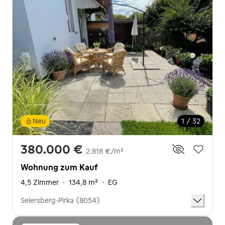
Neu
1 / 32
380.000 €
2.818 €/m²
Wohnung zum Kauf
4,5 Zimmer
·
134,8 m²
·
EG
Seiersberg-Pirka (8054)