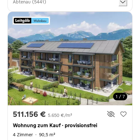
Abtenau (5441)
1 / 7
511.156 €
5.650 €/m²
Wohnung zum Kauf · provisionsfrei
4 Zimmer
·
90,5 m²