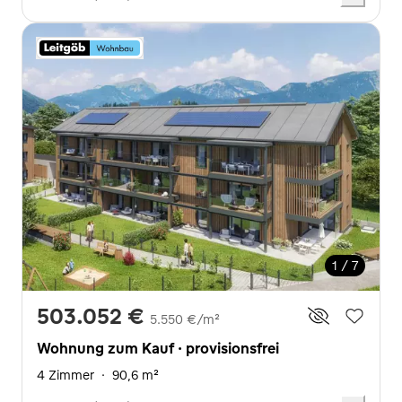
1 / 7
503.052 €
5.550 €/m²
Wohnung zum Kauf · provisionsfrei
4 Zimmer
·
90,6 m²