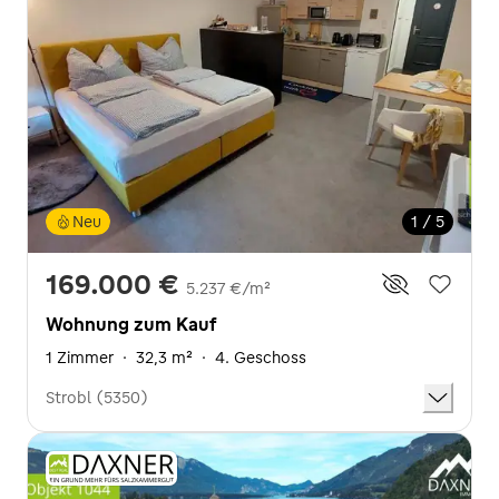
Neu
1 / 5
169.000 €
5.237 €/m²
Wohnung zum Kauf
1 Zimmer
·
32,3 m²
·
4. Geschoss
Strobl (5350)