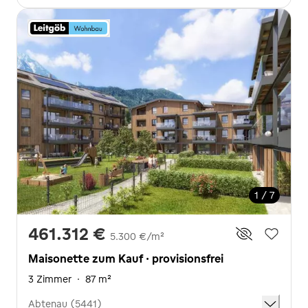
1 / 7
461.312 €
5.300 €/m²
Maisonette zum Kauf · provisionsfrei
3 Zimmer
·
87 m²
Abtenau (5441)