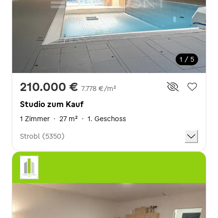
1 / 5
210.000 €
7.778 €/m²
Studio zum Kauf
1 Zimmer
·
27 m²
·
1. Geschoss
Strobl (5350)