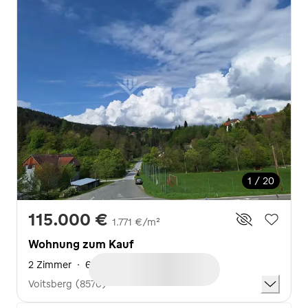
1 / 20
115.000 €
1.771 €/m²
Wohnung zum Kauf
2 Zimmer
·
65 m²
·
2. Geschoss
Voitsberg (8570)