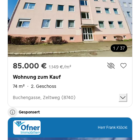
1 / 37
85.000 €
1.149 €/m²
Wohnung zum Kauf
74 m²
·
2. Geschoss
Buchengasse, Zeltweg (8740)
Gesponsert
Herr Frank Klöckl