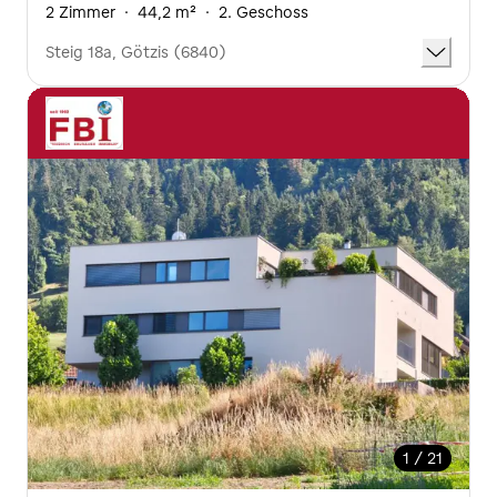
2 Zimmer
·
44,2 m²
·
2. Geschoss
Steig 18a, Götzis (6840)
1 / 21