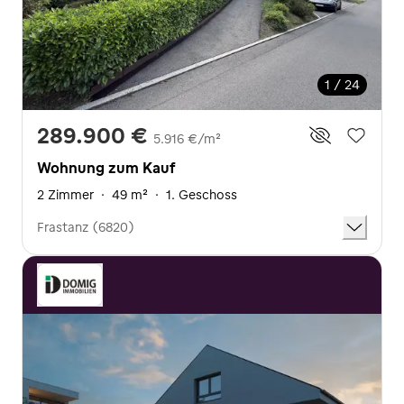
1 / 24
289.900 €
5.916 €/m²
Wohnung zum Kauf
2 Zimmer
·
49 m²
·
1. Geschoss
Frastanz (6820)