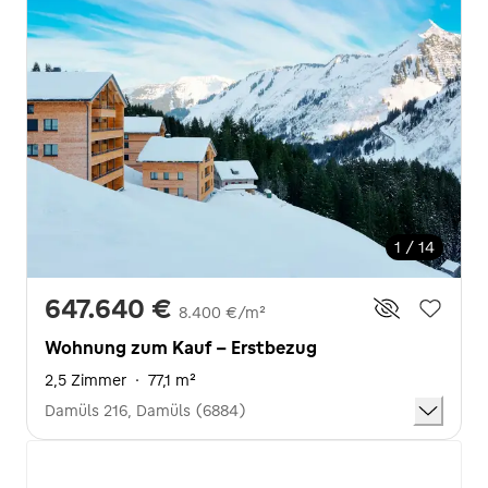
1 / 14
647.640 €
8.400 €/m²
Wohnung zum Kauf - Erstbezug
2,5 Zimmer
·
77,1 m²
Damüls 216, Damüls (6884)