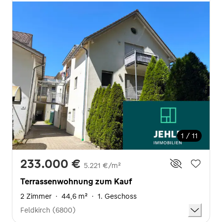
1 / 11
233.000 €
5.221 €/m²
Terrassenwohnung zum Kauf
2 Zimmer
·
44,6 m²
·
1. Geschoss
Feldkirch (6800)