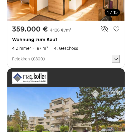
1 / 15
359.000 €
4.126 €/m²
Wohnung zum Kauf
4 Zimmer
·
87 m²
·
4. Geschoss
Feldkirch (6800)