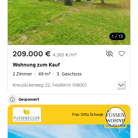
1 / 13
209.000 €
4.265 €/m²
Wohnung zum Kauf
2 Zimmer
·
49 m²
·
3. Geschoss
Kreuzäckerweg 22, Feldkirch (6800)
Gesponsert
Frau Gitta Schwab