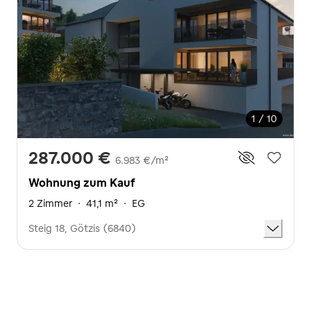
1 / 10
287.000 €
6.983 €/m²
Wohnung zum Kauf
2 Zimmer
·
41,1 m²
·
EG
Steig 18, Götzis (6840)