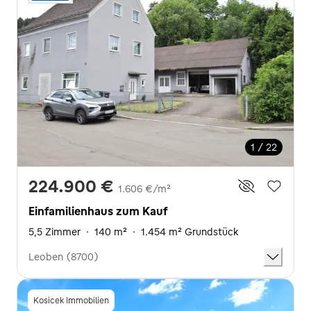
1 / 22
224.900 €
1.606 €/m²
Einfamilienhaus zum Kauf
5,5 Zimmer
·
140 m²
·
1.454 m² Grundstück
Leoben (8700)
Kosicek Immobilien