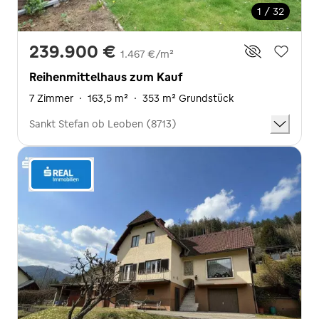
1 / 32
239.900 €
1.467 €/m²
Reihenmittelhaus zum Kauf
7 Zimmer
·
163,5 m²
·
353 m² Grundstück
Sankt Stefan ob Leoben (8713)