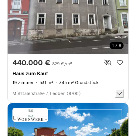
1 / 8
440.000 €
829 €/m²
Haus zum Kauf
19 Zimmer
·
531 m²
·
345 m² Grundstück
Mühltalerstraße 7, Leoben (8700)