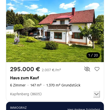
1 / 20
295.000 €
2.007 €/m²
Haus zum Kauf
6 Zimmer
·
147 m²
·
1.370 m² Grundstück
Kapfenberg (8605)
IMMOGRAZ
Herr Andreas Schönfeld