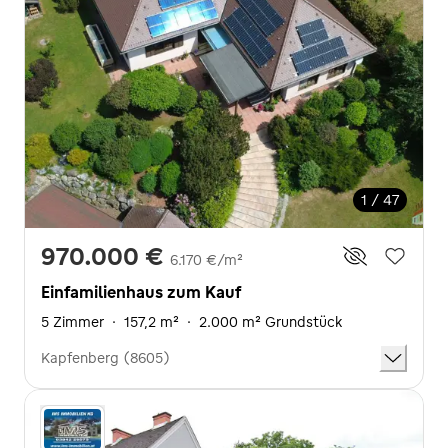
1 / 47
970.000 €
6.170 €/m²
Einfamilienhaus zum Kauf
5 Zimmer
·
157,2 m²
·
2.000 m² Grundstück
Kapfenberg (8605)