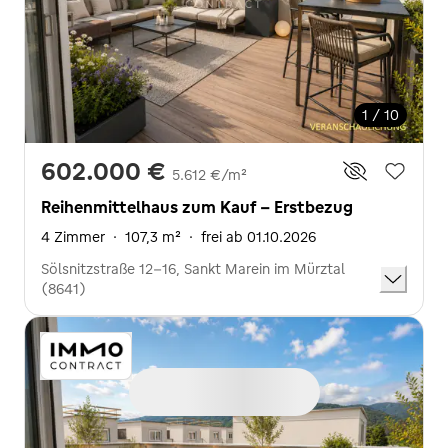
1 / 10
602.000 €
5.612 €/m²
Reihenmittelhaus zum Kauf - Erstbezug
4 Zimmer
·
107,3 m²
·
frei ab 01.10.2026
Sölsnitzstraße 12-16, Sankt Marein im Mürztal
(8641)