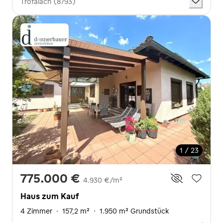
Trofaiach (8793)
1 / 23
775.000 €
4.930 €/m²
Haus zum Kauf
4 Zimmer
·
157,2 m²
·
1.950 m² Grundstück