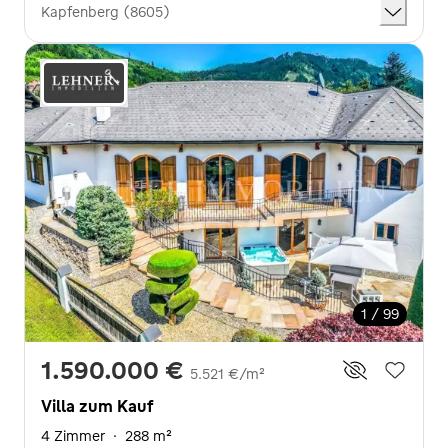
Kapfenberg (8605)
1 / 99
1.590.000 €
5.521 €/m²
Villa zum Kauf
4 Zimmer
·
288 m²