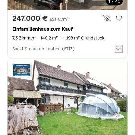
1 / 45
247.000 €
621 €/m²
Einfamilienhaus zum Kauf
7,5 Zimmer
·
146,2 m²
·
1.198 m² Grundstück
Sankt Stefan ob Leoben (8713)