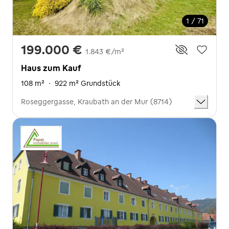
1 / 71
199.000 €
1.843 €/m²
Haus zum Kauf
108 m²
·
922 m² Grundstück
Roseggergasse, Kraubath an der Mur (8714)