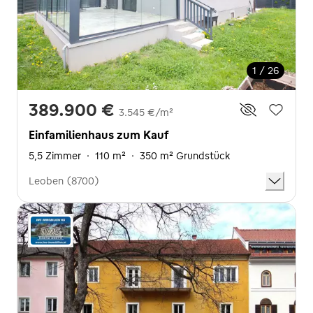
1 / 26
389.900 €
3.545 €/m²
Einfamilienhaus zum Kauf
5,5 Zimmer
·
110 m²
·
350 m² Grundstück
Leoben (8700)