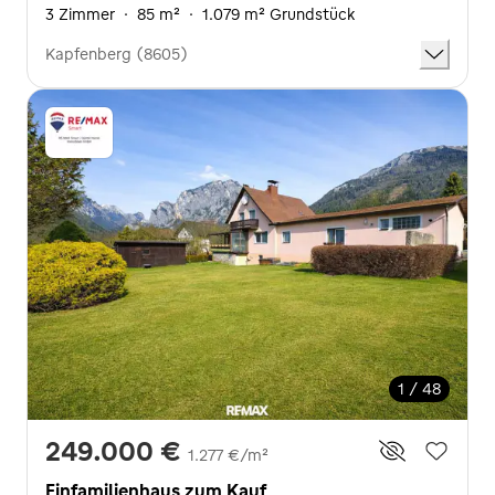
3 Zimmer
·
85 m²
·
1.079 m² Grundstück
Kapfenberg (8605)
1 / 48
249.000 €
1.277 €/m²
Einfamilienhaus zum Kauf