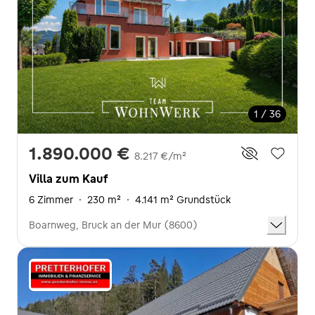
1 / 36
1.890.000 €
8.217 €/m²
Villa zum Kauf
6 Zimmer
·
230 m²
·
4.141 m² Grundstück
Boarnweg, Bruck an der Mur (8600)