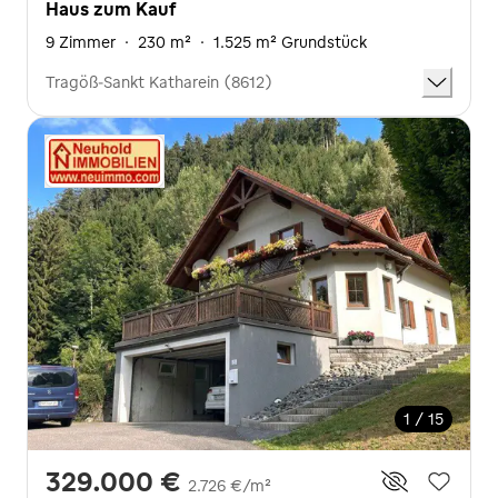
Haus zum Kauf
9 Zimmer
·
230 m²
·
1.525 m² Grundstück
Tragöß-Sankt Katharein (8612)
1 / 15
329.000 €
2.726 €/m²