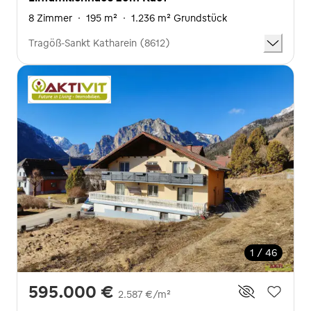
8 Zimmer
·
195 m²
·
1.236 m² Grundstück
Tragöß-Sankt Katharein (8612)
1 / 46
595.000 €
2.587 €/m²