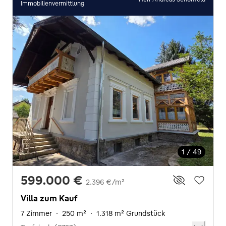
Immobilienvermittlung
1 / 49
599.000 €
2.396 €/m²
Villa zum Kauf
7 Zimmer
·
250 m²
·
1.318 m² Grundstück