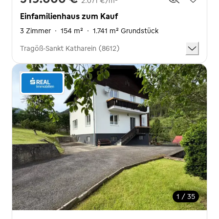
2.071 €/m²
Einfamilienhaus zum Kauf
3 Zimmer
·
154 m²
·
1.741 m² Grundstück
Tragöß-Sankt Katharein (8612)
1 / 35