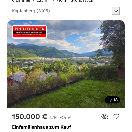
6 Zimmer
·
223 m²
·
716 m² Grundstück
Kapfenberg (8605)
1 / 18
150.000 €
1.765 €/m²
Einfamilienhaus zum Kauf