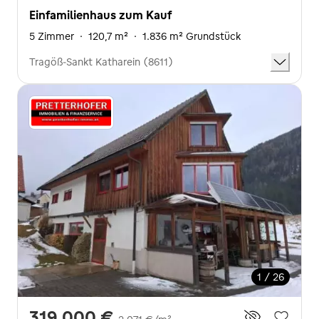
Einfamilienhaus zum Kauf
5 Zimmer
·
120,7 m²
·
1.836 m² Grundstück
Tragöß-Sankt Katharein (8611)
1 / 26
319.000 €