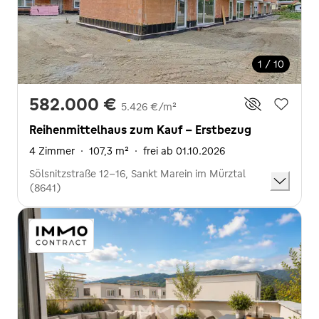
1 / 10
582.000 €
5.426 €/m²
Reihenmittelhaus zum Kauf - Erstbezug
4 Zimmer
·
107,3 m²
·
frei ab 01.10.2026
Sölsnitzstraße 12-16, Sankt Marein im Mürztal
(8641)