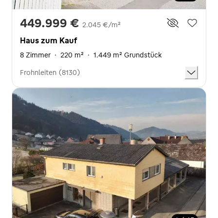
449.999 €
2.045 €/m²
Haus zum Kauf
8 Zimmer
·
220 m²
·
1.449 m² Grundstück
Frohnleiten (8130)