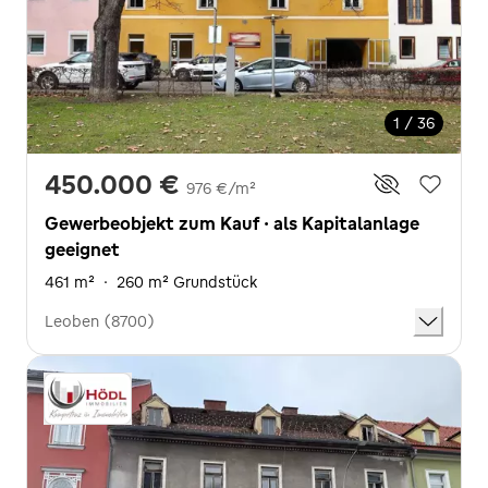
1 / 36
450.000 €
976 €/m²
Gewerbeobjekt zum Kauf · als Kapitalanlage
geeignet
461 m²
·
260 m² Grundstück
Leoben (8700)