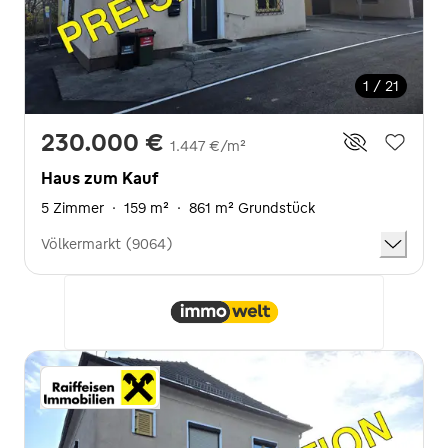
1 / 21
230.000 €
1.447 €/m²
Haus zum Kauf
5 Zimmer
·
159 m²
·
861 m² Grundstück
Völkermarkt (9064)