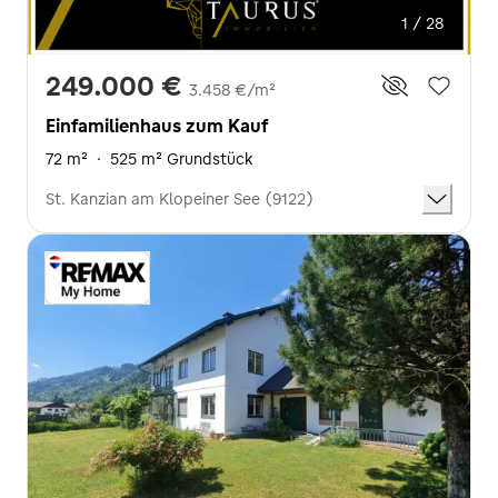
1 / 28
249.000 €
3.458 €/m²
Einfamilienhaus zum Kauf
72 m²
·
525 m² Grundstück
St. Kanzian am Klopeiner See (9122)