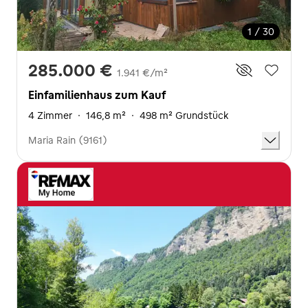
1 / 30
285.000 €
1.941 €/m²
Einfamilienhaus zum Kauf
4 Zimmer
·
146,8 m²
·
498 m² Grundstück
Maria Rain (9161)