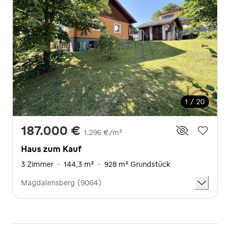
1 / 20
187.000 €
1.296 €/m²
Haus zum Kauf
3 Zimmer
·
144,3 m²
·
928 m² Grundstück
Magdalensberg (9064)