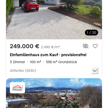
1 / 20
249.000 €
2.490 €/m²
Einfamilienhaus zum Kauf · provisionsfrei
3 Zimmer
·
100 m²
·
556 m² Grundstück
Althofen (9330)