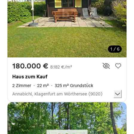
1 / 6
180.000 €
8.182 €/m²
Haus zum Kauf
2 Zimmer
·
22 m²
·
325 m² Grundstück
Annabichl, Klagenfurt am Wörthersee (9020)