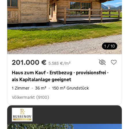
1 / 10
201.000 €
5.583 €/m²
Haus zum Kauf - Erstbezug · provisionsfrei ·
als Kapitalanlage geeignet
1 Zimmer
·
36 m²
·
150 m² Grundstück
Völkermarkt (9100)