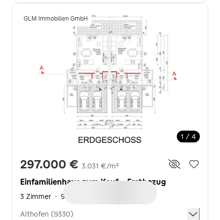
GLM Immobilien GmbH
1 / 4
297.000 €
3.031 €/m²
Einfamilienhaus zum Kauf - Erstbezug
3 Zimmer
·
98 m²
·
440 m² Grundstück
Althofen (9330)