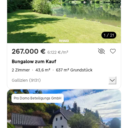
1 / 21
267.000 €
6.122 €/m²
Bungalow zum Kauf
2 Zimmer
·
43,6 m²
·
637 m² Grundstück
Gallizien (9131)
Pro Domo Beteiligungs GmbH