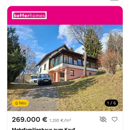
Neu
1 / 6
269.000 €
1.293 €/m²
Mehrfamilienhaus zum Kauf