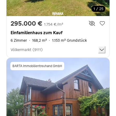
1 / 25
295.000 €
1.754 €/m²
Einfamilienhaus zum Kauf
6 Zimmer
·
168,2 m²
·
1.153 m² Grundstück
Völkermarkt (9111)
BARTA Immobilientreuhand GmbH