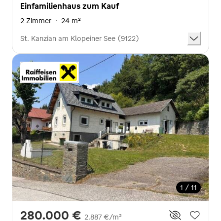
Einfamilienhaus zum Kauf
2 Zimmer
·
24 m²
St. Kanzian am Klopeiner See (9122)
1 / 11
280.000 €
2.887 €/m²