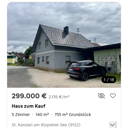
1 / 18
299.000 €
2.136 €/m²
Haus zum Kauf
5 Zimmer
·
140 m²
·
755 m² Grundstück
St. Kanzian am Klopeiner See (9122)