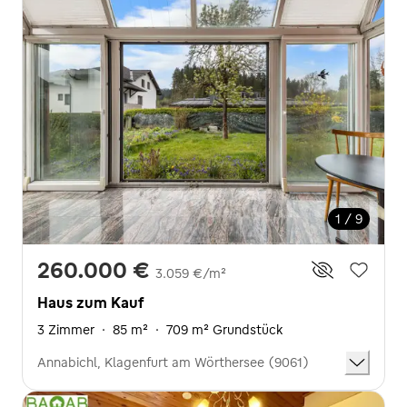
1 / 9
260.000 €
3.059 €/m²
Haus zum Kauf
3 Zimmer
·
85 m²
·
709 m² Grundstück
Annabichl, Klagenfurt am Wörthersee (9061)