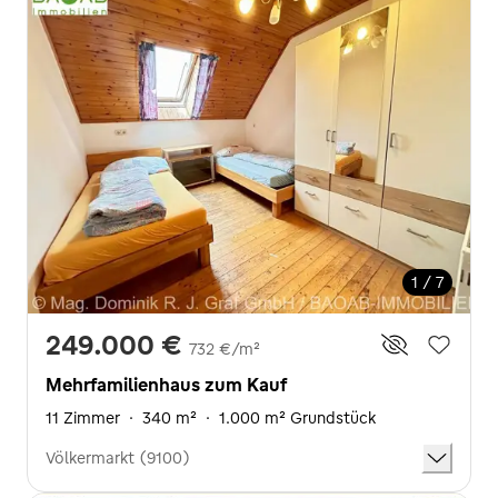
1 / 7
249.000 €
732 €/m²
Mehrfamilienhaus zum Kauf
11 Zimmer
·
340 m²
·
1.000 m² Grundstück
Völkermarkt (9100)