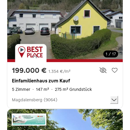
1 / 17
199.000 €
1.354 €/m²
Einfamilienhaus zum Kauf
5 Zimmer
·
147 m²
·
275 m² Grundstück
Magdalensberg (9064)