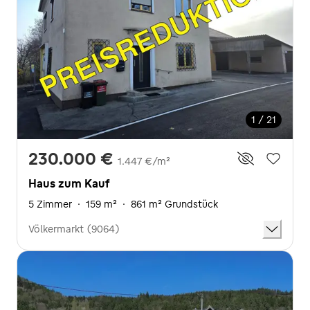
1 / 21
230.000 €
1.447 €/m²
Haus zum Kauf
5 Zimmer
·
159 m²
·
861 m² Grundstück
Völkermarkt (9064)