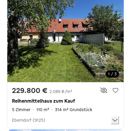
1 / 3
229.800 €
2.089 €/m²
Reihenmittelhaus zum Kauf
5 Zimmer
·
110 m²
·
314 m² Grundstück
Eberndorf (9125)