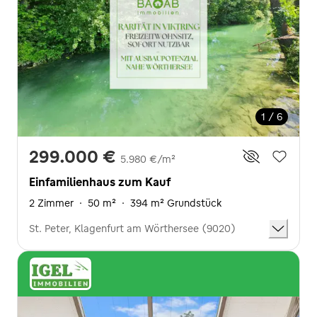
1 / 6
299.000 €
5.980 €/m²
Einfamilienhaus zum Kauf
2 Zimmer
·
50 m²
·
394 m² Grundstück
St. Peter, Klagenfurt am Wörthersee (9020)