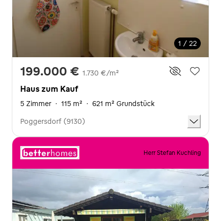
1 / 22
199.000 €
1.730 €/m²
Haus zum Kauf
5 Zimmer
·
115 m²
·
621 m² Grundstück
Poggersdorf (9130)
Herr Stefan Kuchling