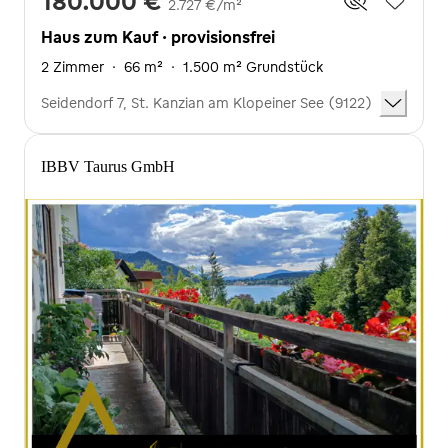
180.000 €
2.727 €/m²
Haus zum Kauf · provisionsfrei
2 Zimmer
·
66 m²
·
1.500 m² Grundstück
Seidendorf 7, St. Kanzian am Klopeiner See (9122)
IBBV Taurus GmbH