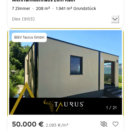
7 Zimmer
·
208 m²
·
1.941 m² Grundstück
Diex (9103)
IBBV Taurus GmbH
1 / 21
50.000 €
2.083 €/m²