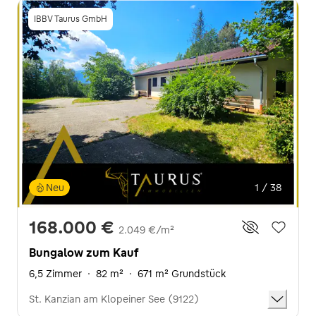
IBBV Taurus GmbH
Neu
1 / 38
168.000 €
2.049 €/m²
Bungalow zum Kauf
6,5 Zimmer
·
82 m²
·
671 m² Grundstück
St. Kanzian am Klopeiner See (9122)