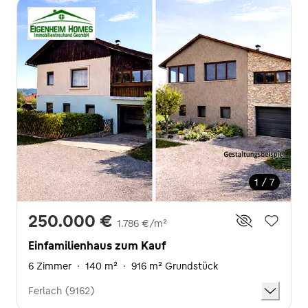
1 / 7
250.000 €
1.786 €/m²
Einfamilienhaus zum Kauf
6 Zimmer
·
140 m²
·
916 m² Grundstück
Ferlach (9162)