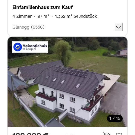
Einfamilienhaus zum Kauf
4 Zimmer
·
97 m²
·
1.332 m² Grundstück
Glanegg (9556)
1 / 15