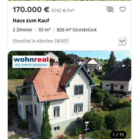
170.000 €
5.152 €/m²
Haus zum Kauf
2 Zimmer
·
33 m²
·
826 m² Grundstück
Ebenthal in Kärnten (9065)
1 / 15