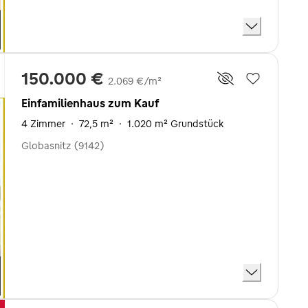
150.000 €
2.069 €/m²
Einfamilienhaus zum Kauf
4 Zimmer
·
72,5 m²
·
1.020 m² Grundstück
Globasnitz (9142)