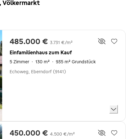
f, Völkermarkt
485.000 €
3.731 €/m²
Einfamilienhaus zum Kauf
5 Zimmer
·
130 m²
·
935 m² Grundstück
Echoweg, Eberndorf (9141)
450.000 €
4.500 €/m²