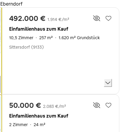
 Eberndorf
492.000 €
1.914 €/m²
Einfamilienhaus zum Kauf
10,5 Zimmer
·
257 m²
·
1.620 m² Grundstück
Sittersdorf (9133)
50.000 €
2.083 €/m²
Einfamilienhaus zum Kauf
2 Zimmer
·
24 m²