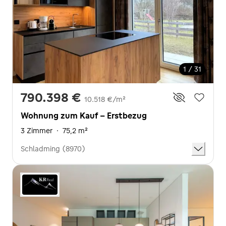
1 / 31
790.398 €
10.518 €/m²
Wohnung zum Kauf - Erstbezug
3 Zimmer
·
75,2 m²
Schladming (8970)