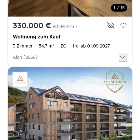
1 / 15
330.000 €
6.036 €/m²
Wohnung zum Kauf
3 Zimmer
·
54,7 m²
·
EG
·
frei ab 01.09.2027
Aich (8966)