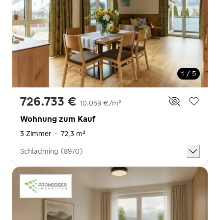
1 / 5
726.733 €
10.059 €/m²
Wohnung zum Kauf
3 Zimmer
·
72,3 m²
Schladming (8970)