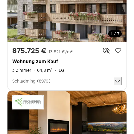
1 / 7
875.725 €
13.521 €/m²
Wohnung zum Kauf
3 Zimmer
·
64,8 m²
·
EG
Schladming (8970)