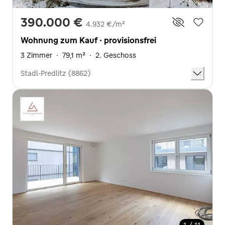
390.000 €
4.932 €/m²
Wohnung zum Kauf · provisionsfrei
3 Zimmer
·
79,1 m²
·
2. Geschoss
Stadl-Predlitz (8862)