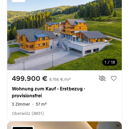
1 / 18
499.900 €
8.766 €/m²
Wohnung zum Kauf - Erstbezug ·
provisionsfrei
3 Zimmer
·
57 m²
Oberwölz (8831)