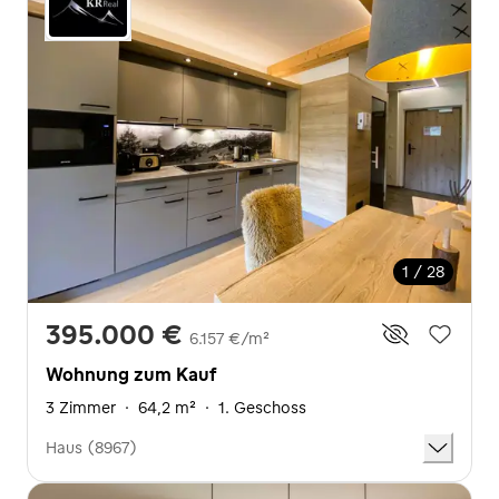
1 / 28
395.000 €
6.157 €/m²
Wohnung zum Kauf
3 Zimmer
·
64,2 m²
·
1. Geschoss
Haus (8967)