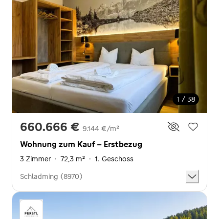
1 / 38
660.666 €
9.144 €/m²
Wohnung zum Kauf - Erstbezug
3 Zimmer
·
72,3 m²
·
1. Geschoss
Schladming (8970)