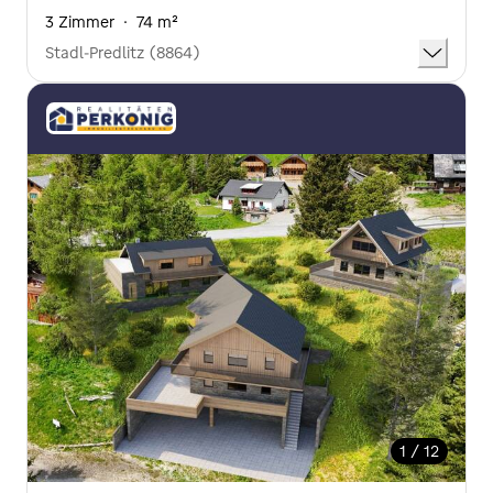
3 Zimmer
·
74 m²
Stadl-Predlitz (8864)
1 / 12