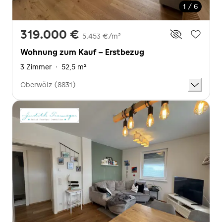
1 / 6
319.000 €
5.453 €/m²
Wohnung zum Kauf - Erstbezug
3 Zimmer
·
52,5 m²
Oberwölz (8831)