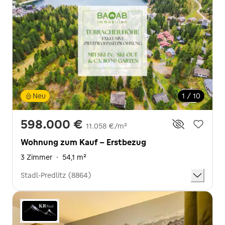
Neu
1 / 10
598.000 €
11.058 €/m²
Wohnung zum Kauf - Erstbezug
3 Zimmer
·
54,1 m²
Stadl-Predlitz (8864)