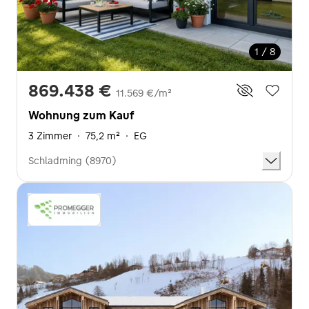
1 / 8
869.438 €
11.569 €/m²
Wohnung zum Kauf
3 Zimmer
·
75,2 m²
·
EG
Schladming (8970)