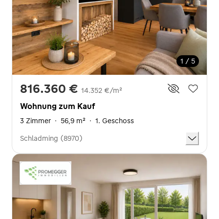
1 / 5
816.360 €
14.352 €/m²
Wohnung zum Kauf
3 Zimmer
·
56,9 m²
·
1. Geschoss
Schladming (8970)