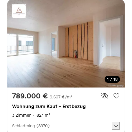
1 / 18
789.000 €
9.607 €/m²
Wohnung zum Kauf - Erstbezug
3 Zimmer
·
82,1 m²
Schladming (8970)