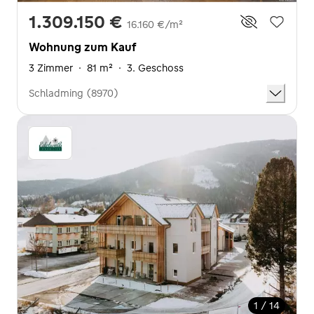
1.309.150 €
16.160 €/m²
Wohnung zum Kauf
3 Zimmer
·
81 m²
·
3. Geschoss
Schladming (8970)
1 / 14