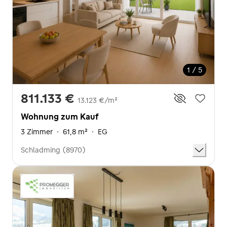
1 / 5
811.133 €
13.123 €/m²
Wohnung zum Kauf
3 Zimmer
·
61,8 m²
·
EG
Schladming (8970)