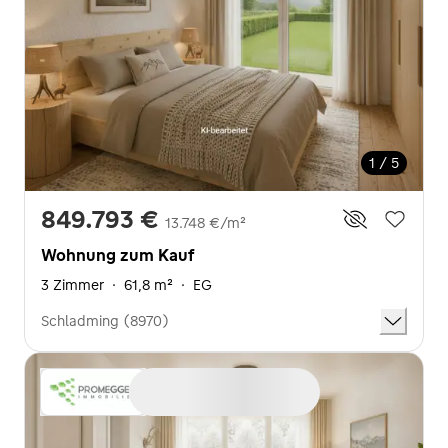
1 / 5
849.793 €
13.748 €/m²
Wohnung zum Kauf
3 Zimmer
·
61,8 m²
·
EG
Schladming (8970)