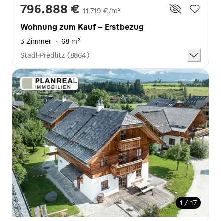
796.888 €
11.719 €/m²
Wohnung zum Kauf - Erstbezug
3 Zimmer
·
68 m²
Stadl-Predlitz (8864)
1 / 17