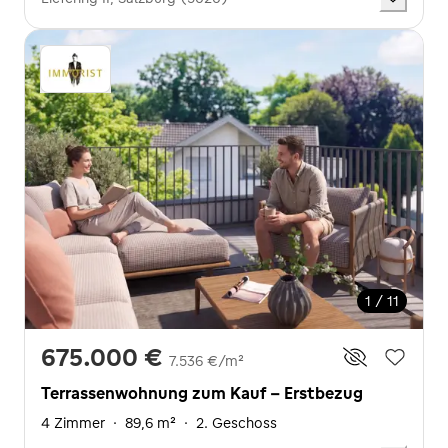
1 / 11
675.000 €
7.536 €/m²
Terrassenwohnung zum Kauf - Erstbezug
4 Zimmer
·
89,6 m²
·
2. Geschoss