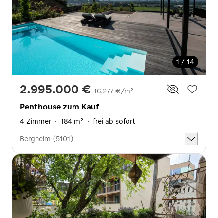
1 / 14
2.995.000 €
16.277 €/m²
Penthouse zum Kauf
4 Zimmer
·
184 m²
·
frei ab sofort
Bergheim (5101)