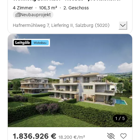
4 Zimmer
·
106,3 m²
·
2. Geschoss
Neubauprojekt
Hafnermühlweg 7, Liefering II, Salzburg (5020)
1 / 5
1.836.926 €
18.200 €/m²