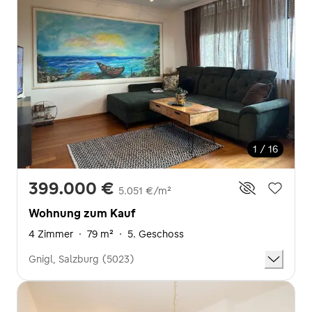
1 / 16
399.000 €
5.051 €/m²
Wohnung zum Kauf
4 Zimmer
·
79 m²
·
5. Geschoss
Gnigl, Salzburg (5023)