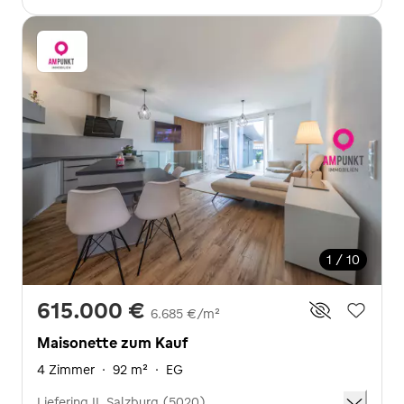
1 / 10
615.000 €
6.685 €/m²
Maisonette zum Kauf
4 Zimmer
·
92 m²
·
EG
Liefering II, Salzburg (5020)