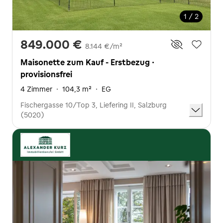
1 / 2
849.000 €
8.144 €/m²
Maisonette zum Kauf - Erstbezug ·
provisionsfrei
4 Zimmer
·
104,3 m²
·
EG
Fischergasse 10/Top 3, Liefering II, Salzburg
(5020)