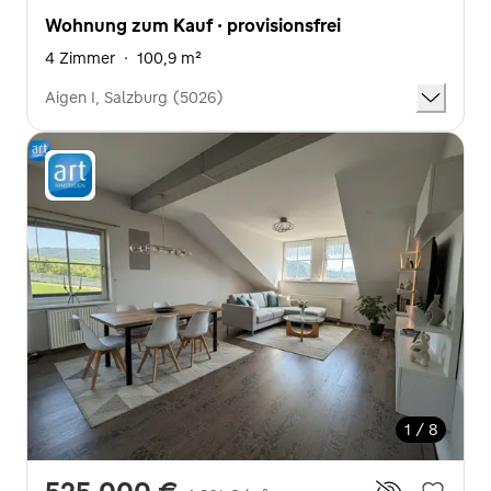
Wohnung zum Kauf · provisionsfrei
4 Zimmer
·
100,9 m²
Aigen I, Salzburg (5026)
1 / 8
525.000 €