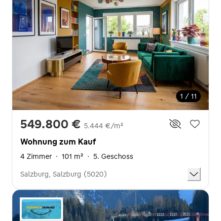
1 / 11
549.800 €
5.444 €/m²
Wohnung zum Kauf
4 Zimmer
·
101 m²
·
5. Geschoss
Salzburg, Salzburg (5020)