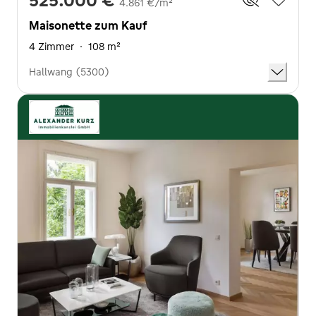
4.861 €/m²
Maisonette zum Kauf
4 Zimmer
·
108 m²
Hallwang (5300)