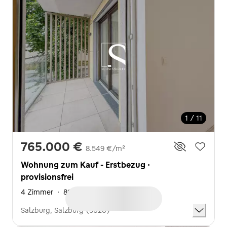
1 / 11
765.000 €
8.549 €/m²
Wohnung zum Kauf - Erstbezug ·
provisionsfrei
4 Zimmer
·
86,5 m²
Salzburg, Salzburg (5020)