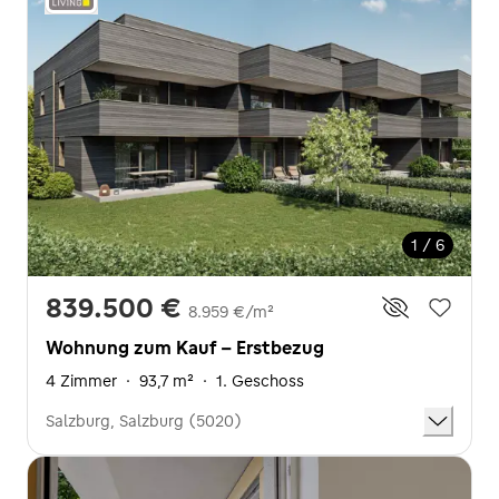
1 / 6
839.500 €
8.959 €/m²
Wohnung zum Kauf - Erstbezug
4 Zimmer
·
93,7 m²
·
1. Geschoss
Salzburg, Salzburg (5020)