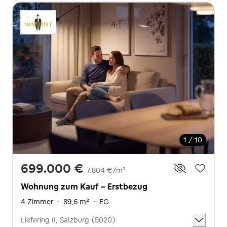
1 / 10
699.000 €
7.804 €/m²
Wohnung zum Kauf - Erstbezug
4 Zimmer
·
89,6 m²
·
EG
Liefering II, Salzburg (5020)