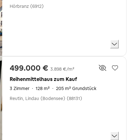
Hörbranz (6912)
499.000 €
3.898 €/m²
Reihenmittelhaus zum Kauf
3 Zimmer
·
128 m²
·
205 m² Grundstück
Reutin, Lindau (Bodensee) (88131)