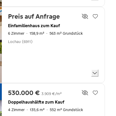
Preis auf Anfrage
Einfamilienhaus zum Kauf
6 Zimmer
·
158,9 m²
·
563 m² Grundstück
Lochau (6911)
530.000 €
3.909 €/m²
Doppelhaushälfte zum Kauf
4 Zimmer
·
135,6 m²
·
552 m² Grundstück