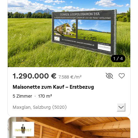
1 / 4
1.290.000 €
7.588 €/m²
Maisonette zum Kauf - Erstbezug
5 Zimmer
·
170 m²
Maxglan, Salzburg (5020)