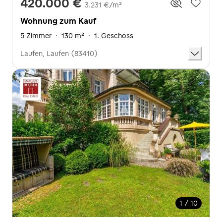
420.000 €
3.231 €/m²
Wohnung zum Kauf
5 Zimmer
·
130 m²
·
1. Geschoss
Laufen, Laufen (83410)
1 / 10