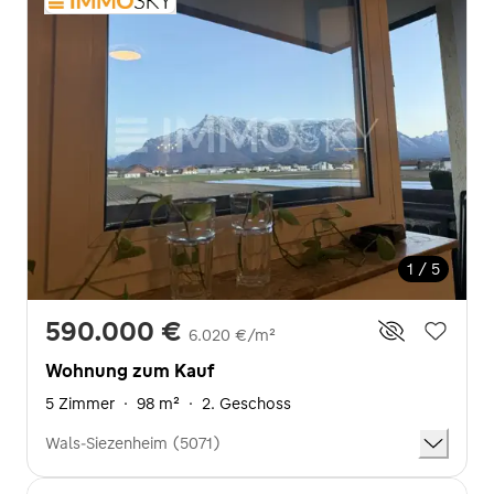
1 / 5
590.000 €
6.020 €/m²
Wohnung zum Kauf
5 Zimmer
·
98 m²
·
2. Geschoss
Wals-Siezenheim (5071)