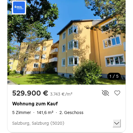
1 / 5
529.900 €
3.743 €/m²
Wohnung zum Kauf
5 Zimmer
·
141,6 m²
·
2. Geschoss
Salzburg, Salzburg (5020)