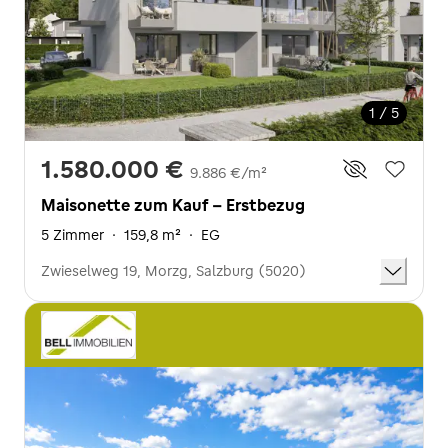
1 / 5
1.580.000 €
9.886 €/m²
Maisonette zum Kauf - Erstbezug
5 Zimmer
·
159,8 m²
·
EG
Zwieselweg 19, Morzg, Salzburg (5020)