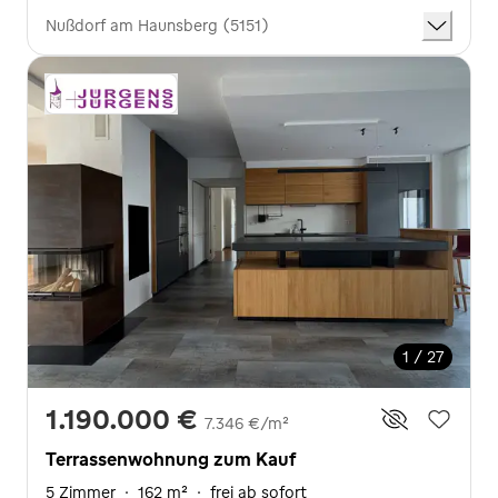
Nußdorf am Haunsberg (5151)
1 / 27
1.190.000 €
7.346 €/m²
Terrassenwohnung zum Kauf
5 Zimmer
·
162 m²
·
frei ab sofort