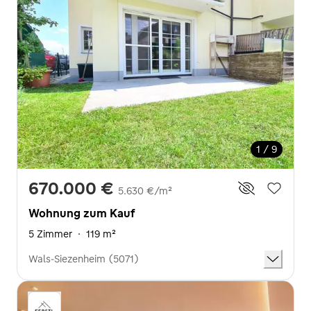
1 / 9
670.000 €
5.630 €/m²
Wohnung zum Kauf
5 Zimmer
·
119 m²
Wals-Siezenheim (5071)